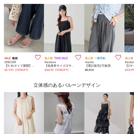



SALE
動画
再入荷
TIME SALE
再入荷
一部予約
再入荷
DISCOAT
Kastane
mystic
Kasta
【S~XLサイズ展開】クロスラインストラップサンダル
【低身長サイズ/2サイズ展開/前後2WAY】プリーツワッシャーワンピース
【累計販売2万枚突破】《WEB限定NVY・PSサイズ登場/4サイズ展開》ラインストーンWベルトパンツ
¥
2,970
(
50%OFF
)
¥
4,895
(
50%OFF
)
¥
8,800
¥
4,89
立体感のあるバルーンデザイン