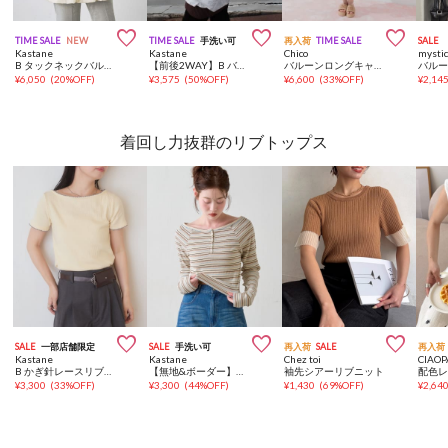



TIME SALE
NEW
TIME SALE
手洗い可
再入荷
TIME SALE
SALE
Kastane
Kastane
Chico
mysti
B タックネックバルーンチュニック
【前後2WAY】B バルーンバックリボンチュニック
バルーンロングキャミワンピース
バル
¥
6,050
(
20%OFF
)
¥
3,575
(
50%OFF
)
¥
6,600
(
33%OFF
)
¥
2,14
着回し力抜群のリブトップス



SALE
一部店舗限定
SALE
手洗い可
再入荷
SALE
再入荷
Kastane
Kastane
Chez toi
CIAOP
B かぎ針レースリブTEE
【無地&ボーダー】オフショルリブtee
袖先シアーリブニット
¥
3,300
(
33%OFF
)
¥
3,300
(
44%OFF
)
¥
1,430
(
69%OFF
)
¥
2,64