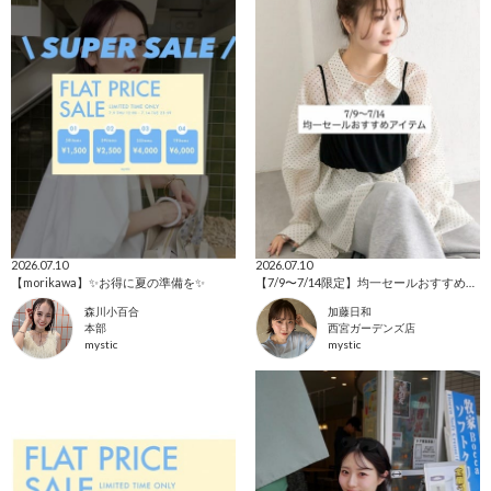
2026.07.10
2026.07.10
【morikawa】✨お得に夏の準備を✨
【7/9〜7/14限定】均一セールおすすめアイテム✨
森川小百合
加藤日和
本部
西宮ガーデンズ店
mystic
mystic