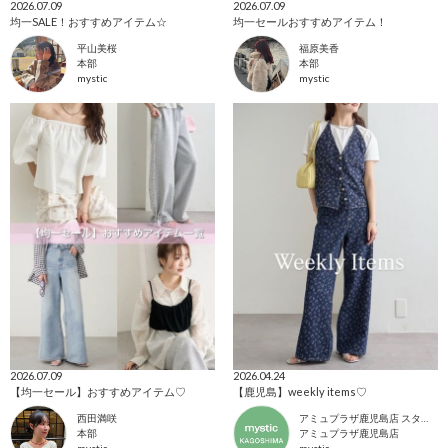
2026.07.09
2026.07.09
均一SALE！おすすめアイテム☆
均一セールおすすめアイテム！
平山美桜
福原美香
本部
本部
mystic
mystic
2026.07.09
2026.04.24
【均一セール】おすすめアイテム♡
【鹿児島】weekly items♡
西田満咲
アミュプラザ鹿児島店 スタッフ
本部
アミュプラザ鹿児島店
mystic
mystic