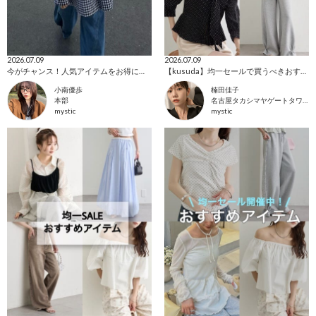
2026.07.09
2026.07.09
今がチャンス！人気アイテムをお得にゲット✨
【kusuda】均一セールで買うべきおすすめアイテム✨
小南優歩
楠田佳子
本部
名古屋タカシマヤゲートタワーモール店
mystic
mystic