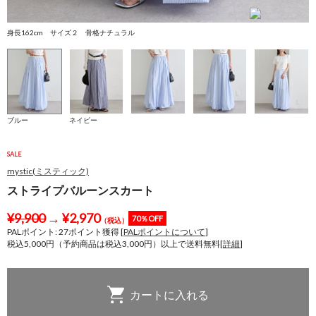
身長162cm サイズ２ 骨格ナチュラル
身
ブルー
ネイビー
SALE
mystic(ミスティック)
ストライプバルーンスカート
¥
9,900
→
¥
2,970
70％OFF
（税込）
PALポイント:
27
ポイント獲得 [
PALポイントについて
]
税込5,000円（予約商品は税込3,000円）以上で送料無料[
詳細
]