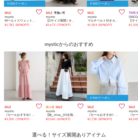
￥500クーポン
￥500クーポン



SALE
SALE
手洗い可
SALE
TIME 
mystic
mystic
mystic
DISCO
Wベルトスウェットスカート
【2サイズ展開 / オールシーズン着られる】バルーンロングスカート
マルチベルト付きカラーネットスカート
¥
1,782
(
80%OFF
)
¥
2,673
(
70%OFF
)
¥
1,584
(
80%OFF
)
¥
1,10
mysticからのおすすめ
￥500クーポン



SALE
再入荷
SALE
SALE
SALE
mystic
mystic
mystic
mysti
《セールおすすめ》【4色展開/さらっと軽い素材◎】シャーリングワンピース
【@__misa__03企画】プレート付きドッキング半袖ワンピース
《セールおすすめ》ストライプ裾レースシャツ
¥
3,300
(
70%OFF
)
¥
5,060
(
60%OFF
)
¥
1,738
(
80%OFF
)
¥
4,34
選べる！サイズ展開ありアイテム