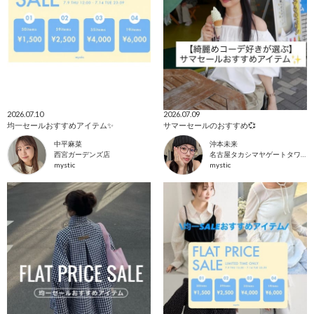
2026.07.10
2026.07.09
均一セールおすすめアイテム✨
サマーセールのおすすめ💞
中平麻菜
沖本未来
西宮ガーデンズ店
名古屋タカシマヤゲートタワーモール店
mystic
mystic