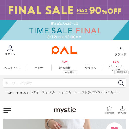
ログイン
ブランド
パーソナル
ベストヒット
オトナ
骨格診断
身長別
カラー
レディース
スカート
スカート
ストライプバルーンスカート
mystic
TOP