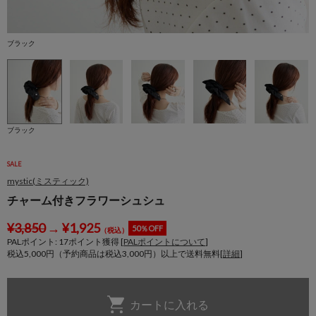
ブラック
ブラック
SALE
mystic(ミスティック)
チャーム付きフラワーシュシュ
¥
3,850
→
¥
1,925
50％OFF
（税込）
PALポイント:
17
ポイント獲得 [
PALポイントについて
]
税込5,000円（予約商品は税込3,000円）以上で送料無料[
詳細
]