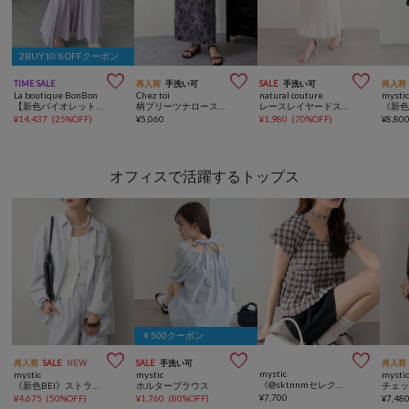
2BUY10％OFFクーポン



TIME SALE
再入荷
手洗い可
SALE
手洗い可
再入荷
La boutique BonBon
Chez toi
natural couture
mysti
【新色バイオレット・ブラウン追加！】レーヨンナイロンマチマーメイドスカート
柄プリーツナロースカート
レースレイヤードスカート
¥
14,437
(
25%OFF
)
¥
5,060
¥
1,980
(
70%OFF
)
¥
8,80
オフィスで活躍するトップス
￥500クーポン



再入荷
SALE
NEW
SALE
手洗い可
再入荷
mystic
mystic
mystic
mysti
《@sktnnmセレクト/BLU》チェックパフブラウス
《新色BEI》ストライプBIGシャツ
ホルターブラウス
¥
7,700
¥
4,675
(
50%OFF
)
¥
1,760
(
80%OFF
)
¥
7,48