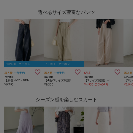
選べるサイズ豊富なパンツ
10％OFFクーポン
10％OFFクーポン



再入荷
一部予約
再入荷
一部予約
SALE
再入荷
mystic
mystic
mystic
CIAOP
【新色NVY・BRN・BLU2/3サイズ展開】バレルBIGデニム
【4色/3サイズ展開/ラクなのに美しいシルエット】ワイドベルトタックパンツ
【3サイズ展開】ベルト付きボリュームスラックス
¥
9,790
¥
9,350
¥
4,950
(
50%OFF
)
¥
5,94
シーズン感を楽しむスカート