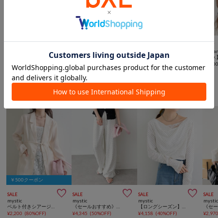



SALE
SALE
SALE
NEW
mystic
mystic
mystic
Kasta
モチーフビジューヘアクリップ
チャーム付きストライプシュシュ
チャーム付きBIGドットシュシュ
¥
1,760
(
50%OFF
)
¥
1,056
(
70%OFF
)
¥
2,035
(
50%OFF
)
¥
2,20
mysticからのおすすめ
￥500クーポン



SALE
SALE
SALE
SALE
mystic
mystic
mystic
mysti
ベルト付きシアージャケット
《セールおすすめ》【8色/4サイズ展開】裾ドロストスウェットパンツ
【ロングシーズン】レースドッキングオフショルロンT
¥
2,200
(
80%OFF
)
¥
4,345
(
50%OFF
)
¥
4,158
(
40%OFF
)
¥
2,97