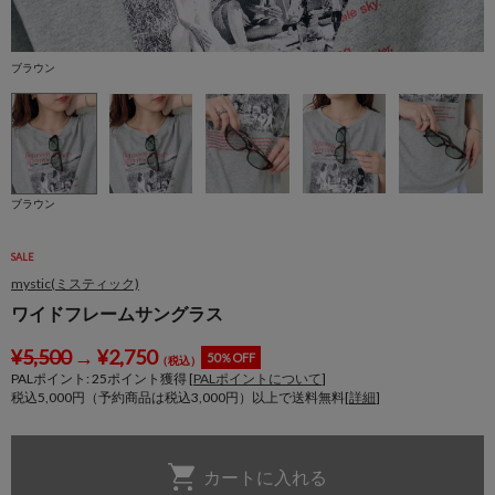
ブラウン
ブラウン
SALE
mystic(ミスティック)
ワイドフレームサングラス
¥
5,500
→
¥
2,750
50％OFF
（税込）
PALポイント:
25
ポイント獲得 [
PALポイントについて
]
税込5,000円（予約商品は税込3,000円）以上で送料無料[
詳細
]