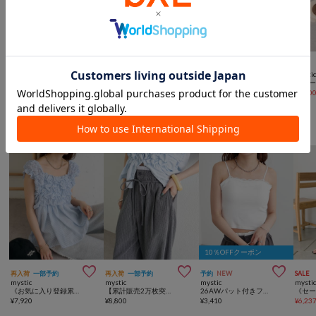



SALE
SALE
SALE
SALE
mystic
mystic
mystic
mysti
ラウンドフレームサングラス
カラーレンズクリアメガネ
ダブルブリッジメガネ
¥
2,475
(
50%OFF
)
¥
2,475
(
50%OFF
)
¥
2,750
(
50%OFF
)
¥
2,20
mysticからのおすすめ
10％OFFクーポン



再入荷
一部予約
再入荷
一部予約
予約
NEW
SALE
mystic
mystic
mystic
mysti
《お気に入り登録累計3万越え》【7色展開/新色追加】ふわふわシャーリングチュニック
【累計販売2万枚突破】《WEB限定NVY・PSサイズ登場/4サイズ展開》ラインストーンWベルトパンツ
26AWパット付きフリルレースキャミソール
¥
7,920
¥
8,800
¥
3,410
¥
6,23