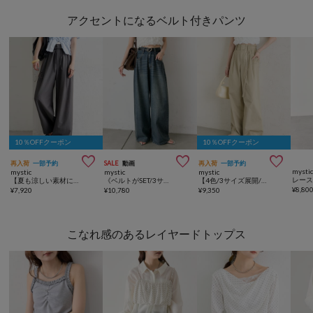
アクセントになるベルト付きパンツ
10％OFFクーポン
10％OFFクーポン



再入荷
一部予約
SALE
動画
再入荷
一部予約
mysti
mystic
mystic
mystic
【夏も涼しい素材にリニューアル / 4サイズ】26SS Wベルトパンツ
《ベルトがSET/3サイズ展開》ベルト付きカーブワイドデニム
【4色/3サイズ展開/ラクなのに美しいシルエット】ワイドベルトタックパンツ
¥
8,80
¥
7,920
¥
10,780
¥
9,350
こなれ感のあるレイヤードトップス