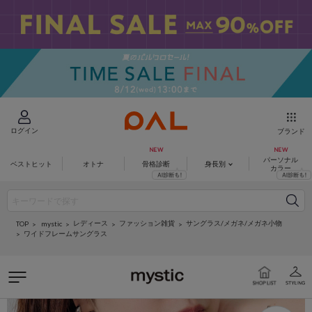
ログイン
ブランド
パーソナル
ベストヒット
オトナ
骨格診断
身長別
カラー
レディース
ファッション雑貨
サングラス/メガネ/メガネ小物
mystic
TOP
ワイドフレームサングラス