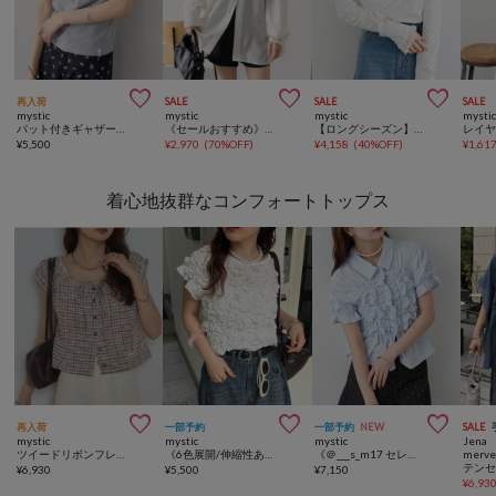



再入荷
SALE
SALE
SALE
mystic
mystic
mystic
mysti
パット付きギャザーフリルキャミソール
《セールおすすめ》【ビスチェとSET販売】シアーシャツビスチェSET
【ロングシーズン】レースドッキングオフショルロンT
¥
5,500
¥
2,970
(
70%OFF
)
¥
4,158
(
40%OFF
)
¥
1,61
着心地抜群なコンフォートトップス



再入荷
一部予約
一部予約
NEW
SALE
mystic
mystic
mystic
Jena 
ツイードリボンフレンチT
《6色展開/伸縮性あり◎》ふわふわシャーリングTシャツ
《＠___s_m17 セレクト/IVO》【WEB限定NVY/新色PNK】シャーリングシェイプシャツ
merve
¥
6,930
¥
5,500
¥
7,150
¥
6,93