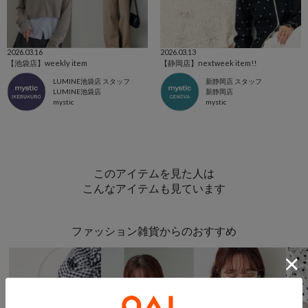
2026.03.16
2026.03.13
【池袋店】weekly item
【静岡店】nextweek item!!
LUMINE池袋店 スタッフ
新静岡店 スタッフ
LUMINE池袋店
新静岡店
mystic
mystic
このアイテムを見た人は
こんなアイテムも見ています
ファッション雑貨からのおすすめ