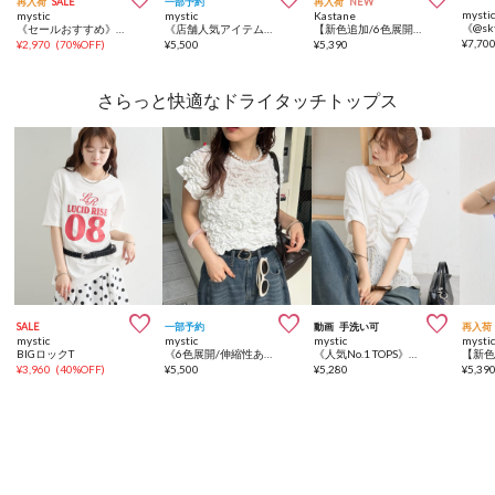
再入荷
SALE
一部予約
再入荷
NEW
mysti
mystic
mystic
Kastane
《セールおすすめ》【ビスチェとSET販売】シアーシャツビスチェSET
《店舗人気アイテム》【オフショル可能】シャーリングフレンチブラウス
【新色追加/6色展開/前後2WAY】ラインストーンシアーカットソー
¥
7,70
¥
2,970
(
70%OFF
)
¥
5,500
¥
5,390
さらっと快適なドライタッチトップス



SALE
一部予約
動画
手洗い可
再入荷
mystic
mystic
mystic
mysti
BIGロックT
《6色展開/伸縮性あり◎》ふわふわシャーリングTシャツ
《人気No.1 TOPS》半袖ギャザーリブカーディガン
¥
3,960
(
40%OFF
)
¥
5,500
¥
5,280
¥
5,39