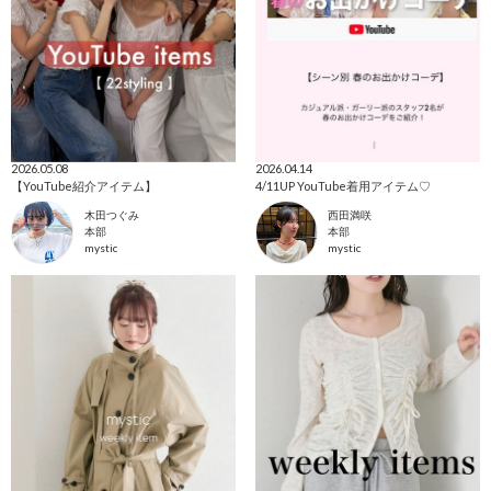
2026.05.08
2026.04.14
【YouTube紹介アイテム】
4/11UP YouTube着用アイテム♡
木田つぐみ
西田満咲
本部
本部
mystic
mystic