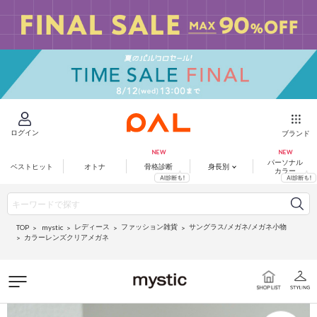
ログイン
ブランド
パーソナル
ベストヒット
オトナ
骨格診断
身長別
カラー
レディース
ファッション雑貨
サングラス/メガネ/メガネ小物
mystic
TOP
カラーレンズクリアメガネ