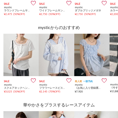



SALE
SALE
SALE
SALE
mystic
mystic
mystic
mysti
ラウンドフレームサングラス
ワイドフレームサングラス
ダブルブリッジメガネ
¥
2,475
(
50%OFF
)
¥
2,750
(
50%OFF
)
¥
2,750
(
50%OFF
)
¥
2,20
mysticからのおすすめ



SALE
SALE
再入荷
一部予約
mysti
mystic
mystic
mystic
スクエアネックヘンリーTシャツ
フラワーレースビスチェ
《お気に入り登録累計3万越え》【7色展開/新色追加】ふわふわシャーリングチュニック
¥
11,8
¥
3,025
(
50%OFF
)
¥
2,145
(
70%OFF
)
¥
7,920
華やかさをプラスするレースアイテム