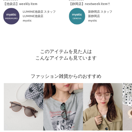
【池袋店】weekly item
【静岡店】nextweek item!!
LUMINE池袋店 スタッフ
新静岡店 スタッフ
LUMINE池袋店
新静岡店
mystic
mystic
このアイテムを見た人は
こんなアイテムも見ています
ファッション雑貨からのおすすめ