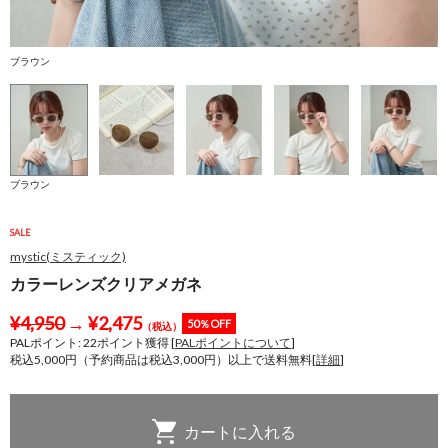
ブラウン
ブラウン
SALE
mystic(ミスティック)
カラーレンズクリアメガネ
¥
4,950
→
¥
2,475
50％OFF
（税込）
PALポイント:
22
ポイント獲得 [
PALポイントについて
]
税込5,000円（予約商品は税込3,000円）以上で送料無料[
詳細
]