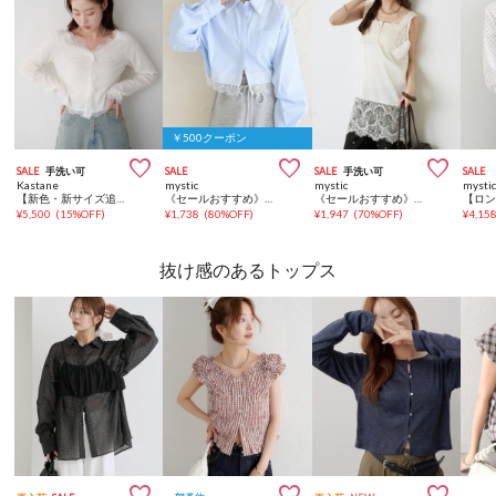
￥500クーポン



SALE
手洗い可
SALE
SALE
手洗い可
SALE
Kastane
mystic
mystic
mysti
【新色・新サイズ追加】レース切替カーディガン
《セールおすすめ》ストライプ裾レースシャツ
《セールおすすめ》【レイヤードスタイルに】レースサテンキャミソール
¥
5,500
(
15%OFF
)
¥
1,738
(
80%OFF
)
¥
1,947
(
70%OFF
)
¥
4,15
抜け感のあるトップス


