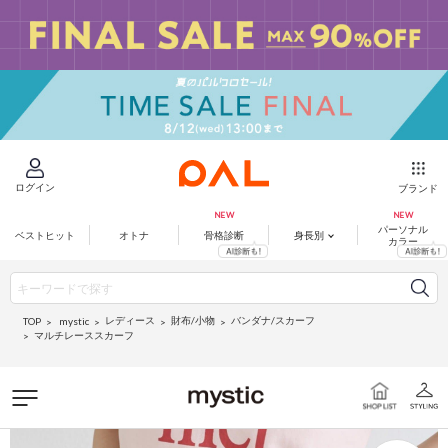
ログイン
ブランド
パーソナル
ベストヒット
オトナ
骨格診断
身長別
カラー
レディース
財布/小物
バンダナ/スカーフ
mystic
TOP
マルチレーススカーフ