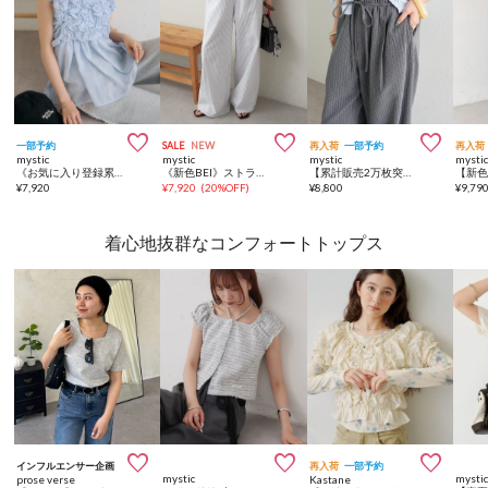



一部予約
SALE
NEW
再入荷
一部予約
再入荷
mystic
mystic
mystic
mysti
《お気に入り登録累計3万越え》【7色展開/新色追加】ふわふわシャーリングチュニック
《新色BEI》ストライプイージーパンツ
【累計販売2万枚突破】《WEB限定NVY・PSサイズ登場/4サイズ展開》ラインストーンWベルトパンツ
¥
7,920
¥
7,920
(
20%OFF
)
¥
8,800
¥
9,79
着心地抜群なコンフォートトップス



インフルエンサー企画
再入荷
一部予約
mystic
mysti
prose verse
Kastane