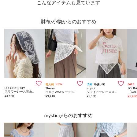
こんなアイテムも見ています
財布/小物からのおすすめ



再入荷
NEW
予約
手洗い可
SALE
COLONY 2139
Thevon.
mystic
LOUN
フラワーレース三角スカーフ
マルチWAYレーススカーフ
シャイニーレーススカーフ
¥
3,520
¥
3,410
¥
5,390
¥
5,28
mysticからのおすすめ