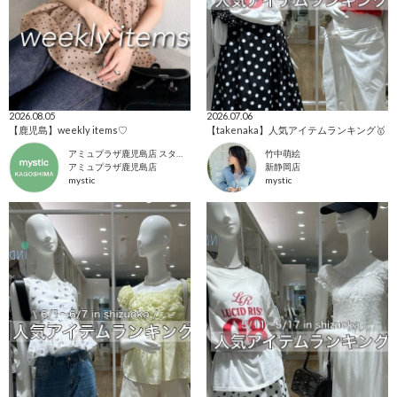
2026.08.05
2026.07.06
【鹿児島】weekly items♡
【takenaka】人気アイテムランキング🥇
アミュプラザ鹿児島店 スタッフ
竹中萌絵
アミュプラザ鹿児島店
新静岡店
mystic
mystic