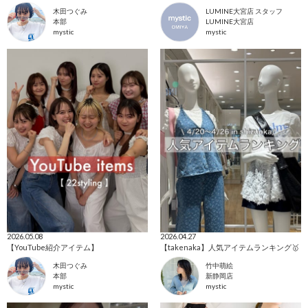
木田つぐみ
LUMINE大宮店 スタッフ
本部
LUMINE大宮店
mystic
mystic
2026.05.08
2026.04.27
【YouTube紹介アイテム】
【takenaka】人気アイテムランキング🥇
木田つぐみ
竹中萌絵
本部
新静岡店
mystic
mystic