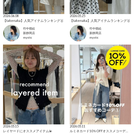
2026.06.08
2026.05.25
【takenaka】人気アイテムランキング🥇
【takenaka】人気アイテムランキング🥇
竹中萌絵
竹中萌絵
新静岡店
新静岡店
mystic
mystic
2026.05.15
2026.05.11
レイヤードにオススメアイテム💫
ルミネカード10％OFFオススメコーディネートVOL,１