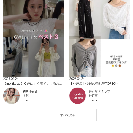
2026.04.24
2026.04.24
【morikawa】GWにすぐ着ていけるおすすめ3選✨
【神戸店】今週の売れ筋TOP10✨
森川小百合
神戸店 スタッフ
本部
神戸店
mystic
mystic