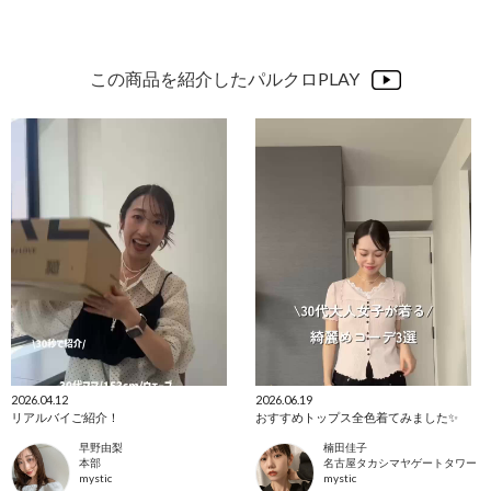
この商品を紹介したパルクロPLAY
2026.04.12
2026.06.19
リアルバイご紹介！
おすすめトップス全色着てみました✨
早野由梨
楠田佳子
本部
名古屋タカシマヤゲートタワーモ
mystic
mystic