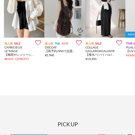
MAX



再入荷
SALE
再入荷
予約
NEW
再入荷
SALE
TIME 
CAPRICIEUX
DISCOAT
COLLAGE
PUAL 
LE'MAGE
【再予約/SNSで話題！/撥水/軽量】シアーリップバックパック
GALLARDAGALANTE
【梅雨やレジャーにも】UV撥水レジャーシャツ
【撥水/リバイバル/秋にも着れる】カットリブキャミワンピース
¥
5,940
¥
9,68
¥
8,800
(
20%OFF
)
¥
14,300
PICK UP