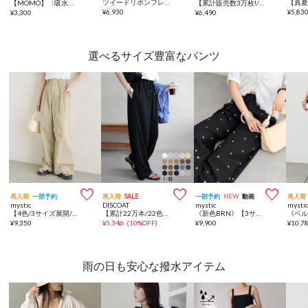
ツイードリボンフレンチT
【MOMO】〈吸水速乾・UVカット〉スクエアネックTシャツ
【累計販売数3万枚!/着痩せ◎】クシュクシュブラウス
¥
6,930
¥
5,83
¥
3,300
¥
6,490
選べるサイズ豊富なパンツ



再入荷
一部予約
再入荷
SALE
一部予約
NEW
動画
再入荷
mystic
DISCOAT
mystic
mysti
【4色/3サイズ展開/ラクなのに美しいシルエット】ワイドベルトタックパンツ
【累計22万本/22色展開/7サイズ】－3kg見え！とろみイージーパンツ≪メンズサイズあり≫
《新色BRN》【3サイズ展開/セットアップ対応】ビージーフラワースラックス
¥
9,350
¥
5,346
(
10%OFF
)
¥
9,900
¥
10,7
雨の日も安心な撥水アイテム