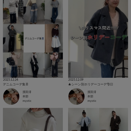
2025.12.24
2025.12.09
デニムコーデ集👖
🎄シーン別ホリデーコーデ🎅🏻
濱田澪
濱田澪
本部
本部
mystic
mystic