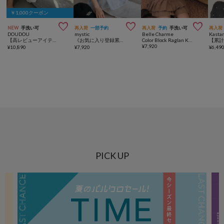
￥1,000クーポン



NEW
手洗い可
再入荷
一部予約
再入荷
予約
手洗い可
再入荷
DOUDOU
mystic
Belle Charme
Kasta
【高レビューアイテム】刺繍前後2WAYレースタンク
《お気に入り登録累計3万越え》【7色展開/新色追加】ふわふわシャーリングチュニック
Color Block Raglan Knit
¥
7,920
¥
10,890
¥
7,920
¥
6,49
PICK UP