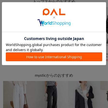
トップスからのおすすめ



SALE
手洗い可
SALE
SALE
SALE
mystic
mystic
mystic
mysti
【シーズン問わず着まわせる】4wayブラウス
【ロングシーズン】レースドッキングオフショルロンT
スクエアネックヘンリーTシャツ
¥
2,673
(
70%OFF
)
¥
4,158
(
40%OFF
)
¥
3,025
(
50%OFF
)
¥
2,14
mysticからのおすすめ