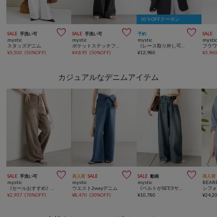
10％OFFクーポン



SALE
手洗い可
SALE
手洗い可
予約
SALE
mystic
mystic
mystic
mysti
スタッズデニム
ポケットステッチフレアデニム
《レース取り外し可能・WEB限定/GRY》レース襟付きBIGジャケット
¥
5,500
(
50%OFF
)
¥
4,895
(
50%OFF
)
¥
12,980
¥
3,96
カジュアルなデニムアイテム



SALE
手洗い可
再入荷
SALE
SALE
動画
再入荷
mystic
mystic
mystic
BEAR
《セールおすすめ》ウェーブデニム
ウエスト2wayデニム
《ベルトがSET/3サイズ展開》ベルト付きカーブワイドデニム
シフ
¥
2,937
(
70%OFF
)
¥
8,470
(
30%OFF
)
¥
10,780
¥
24,2