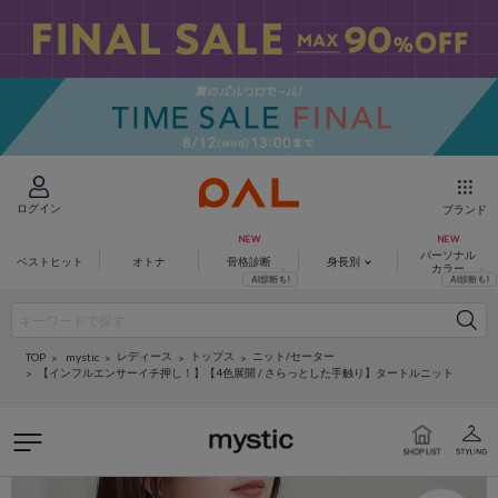
ログイン
ブランド
パーソナル
ベストヒット
オトナ
骨格診断
身長別
カラー
レディース
トップス
ニット/セーター
mystic
TOP
【インフルエンサーイチ押し！】【4色展開 / さらっとした手触り】タートルニット