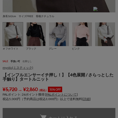
身長162cm サイズFREE 骨格ナチュラル
身
オフホワイト
ブラック
グレー
ピンク
SALE
手洗い可
在庫なし
mystic(ミスティック)
【インフルエンサーイチ押し！】【4色展開 / さらっとした
手触り】タートルニット
¥
5,720
→
¥
2,860
50％OFF
（税込）
PALポイント:
26
ポイント獲得 [
PALポイントについて
]
税込5,000円（予約商品は税込3,000円）以上で送料無料[
詳細
]