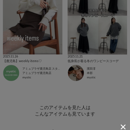
2025.11.26
2025.11.21
【鹿児島】weekly items♡
低身長が着る冬のワンピースコーデ
アミュプラザ鹿児島店 スタッフ
濱田澪
アミュプラザ鹿児島店
本部
mystic
mystic
このアイテムを見た人は
こんなアイテムも見ています