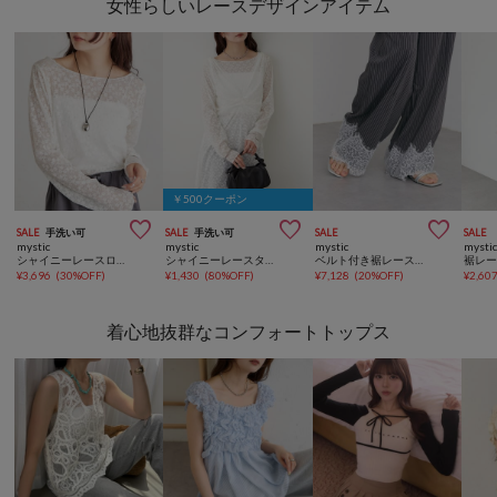
女性らしいレースデザインアイテム
￥500クーポン



SALE
手洗い可
SALE
手洗い可
SALE
SALE
mystic
mystic
mystic
mysti
シャイニーレースロングTシャツ
シャイニーレースタンクワンピ
ベルト付き裾レーススラックス
¥
3,696
(
30%OFF
)
¥
1,430
(
80%OFF
)
¥
7,128
(
20%OFF
)
¥
2,60
着心地抜群なコンフォートトップス