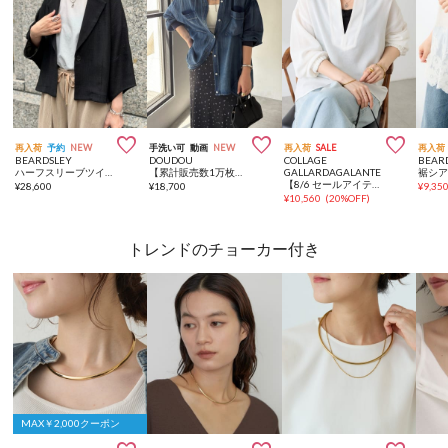



再入荷
予約
NEW
手洗い可
動画
NEW
再入荷
SALE
再入荷
BEARDSLEY
DOUDOU
COLLAGE
BEAR
ハーフスリーブツイードジャケット
【累計販売数1万枚突破！】【透けデニムシャツ】袖リブシアーデニムシャツ
GALLARDAGALANTE
裾シア
【8/6 セールアイテムに追加】ヴィンテージメッシュブラウス/シアー
¥
28,600
¥
18,700
¥
9,35
¥
10,560
(
20%OFF
)
トレンドのチョーカー付き
MAX￥2,000クーポン