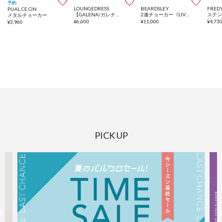



予約
LOUNGEDRESS
BEARDSLEY
FREDY
PUAL CE CIN
【GALENA/ガレナ】細メタルチョーカー
2連チョーカー《LIVETART》
ステ
メタルチョーカー
¥
6,600
¥
11,000
¥
4,73
¥
3,960
PICK UP