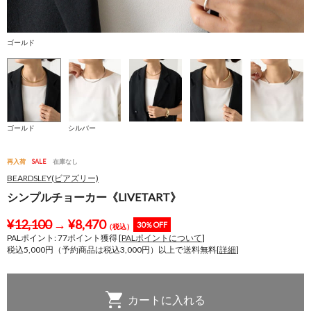
ゴールド
シ
ゴールド
シルバー
再入荷
SALE
在庫なし
BEARDSLEY(ビアズリー)
シンプルチョーカー《LIVETART》
¥
12,100
→
¥
8,470
30％OFF
（税込）
PALポイント:
77
ポイント獲得 [
PALポイントについて
]
税込5,000円（予約商品は税込3,000円）以上で送料無料[
詳細
]