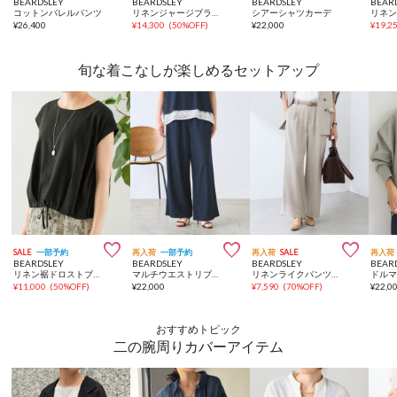
BEARDSLEY
BEARDSLEY
BEARDSLEY
BEAR
コットンバレルパンツ
リネンジャージブラウス【セットアップ】
シアーシャツカーデ
リネ
¥
26,400
¥
14,300
(
50%OFF
)
¥
22,000
¥
19,2
旬な着こなしが楽しめるセットアップ



SALE
一部予約
再入荷
一部予約
再入荷
SALE
再入荷
BEARDSLEY
BEARDSLEY
BEARDSLEY
BEAR
リネン裾ドロストブラウス【セットアップ】
マルチウエストリブパンツ《7サイズ展開》【セットアップ】
リネンライクパンツ《セットアップ・LIVETART》
¥
11,000
(
50%OFF
)
¥
22,000
¥
7,590
(
70%OFF
)
¥
22,0
おすすめトピック
二の腕周りカバーアイテム