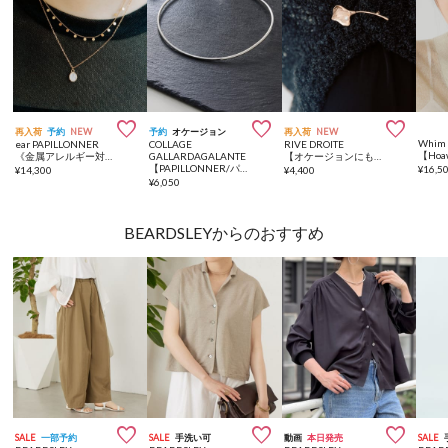



再入荷
予約
NEW
予約
オケージョン
再入荷
NEW
Whim 
ear PAPILLONNER
COLLAGE
RIVE DROITE
【Ho
《金属アレルギー対応/ステンレス》ペンダントセットネックレス
GALLARDAGALANTE
【オケージョンにも】パールピンブローチ
【PAPILLONNER/パピヨネ】ステンレスメタルチョーカー
¥
16,5
¥
14,300
¥
4,400
¥
6,050
BEARDSLEYからのおすすめ



SALE
一部予約
SALE
手洗い可
動画
本日発売
SALE