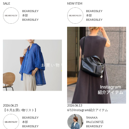
SALE
NEW ITEM
BEARDSLEY
BEARDSLEY
本部
本部
BEARDSLEY
BEARDSLEY
2026.06.25
2026.06.13
【６月お買い物リスト】
6/13 Instagram紹介アイテム
BEARDSLEY
TANAKA
本部
PALCLOSET店
BEARDSLEY
BEARDSLEY