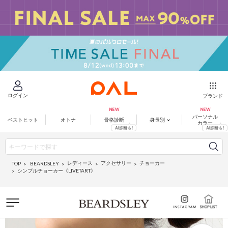
ログイン
ブランド
パーソナル
ベストヒット
オトナ
骨格診断
身長別
カラー
レディース
アクセサリー
チョーカー
BEARDSLEY
TOP
シンプルチョーカー《LIVETART》