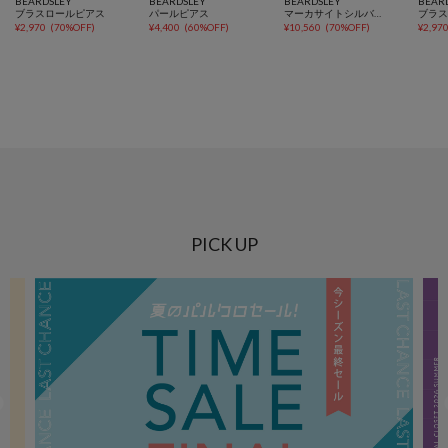
BEARDSLEY
BEARDSLEY
BEARDSLEY
BEAR
ブラスロールピアス
パールピアス
マーカサイトシルバードロップピアス
ブラ
¥
2,970
(
70%OFF
)
¥
4,400
(
60%OFF
)
¥
10,560
(
70%OFF
)
¥
2,97
PICK UP