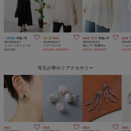



一部予約
手洗い可
再入荷
SALE
SALE
NEW
手洗い可
SALE
BEARDSLEY
BEARDSLEY
BEARDSLEY
BEAR
ストレッチジョーゼットマキシワンピ
シアーカーデ
裾シアー刺繍Tee
¥
23,100
¥
15,840
(
20%OFF
)
¥
9,350
(
50%OFF
)
¥
19,2
耳元が華やぐアクセサリー



SALE
SALE
SALE
SALE