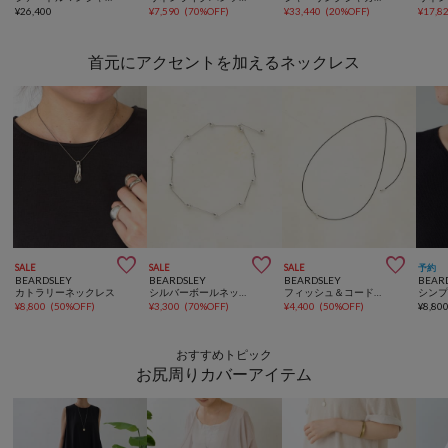
¥
26,400
¥
7,590
(
70%OFF
)
¥
33,440
(
20%OFF
)
¥
17,8
首元にアクセントを加えるネックレス



SALE
SALE
SALE
予約
BEARDSLEY
BEARDSLEY
BEARDSLEY
BEAR
カトラリーネックレス
シルバーボールネックレス
フィッシュ＆コードネックレス
¥
8,800
(
50%OFF
)
¥
3,300
(
70%OFF
)
¥
4,400
(
50%OFF
)
¥
8,80
おすすめトピック
お尻周りカバーアイテム