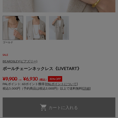
ゴールド
SALE
BEARDSLEY(ビアズリー)
ボールチェーンネックレス《LIVETART》
¥
9,900
→
¥
6,930
30％OFF
（税込）
PALポイント:
63
ポイント獲得 [
PALポイントについて
]
税込5,000円（予約商品は税込3,000円）以上で送料無料[
詳細
]