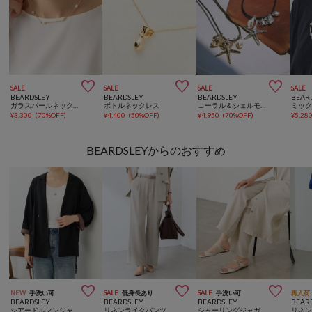



SALE
SALE
SALE
SALE
BEARDSLEY
BEARDSLEY
BEARDSLEY
BEAR
ガラスパールネックレス
ボトルネックレス
コーラル＆シェルモチーフネックレス
¥
3,300
(
70%OFF
)
¥
4,400
(
50%OFF
)
¥
4,950
(
70%OFF
)
¥
5,28
BEARDSLEYからのおすすめ



NEW
手洗い可
SALE
低身長あり
SALE
手洗い可
再入荷
BEARDSLEY
BEARDSLEY
BEARDSLEY
BEAR
シアードルマンジャケット
リネンライクパンツ《セットアップ・LIVETART》
シャーリングジャガードパンツ《15 quinze》【セットアップ】