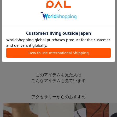
予約
再入荷
予約
BEARDSLEY
BEARDSLEY
チェーンサークルピアス《LIVETART》
3連バングル《LIVETART》
¥6,600
¥7,700
このアイテムを見た人は
こんなアイテムも見ています
アクセサリーからのおすすめ