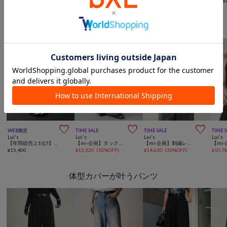
¥
15,400
¥
12,672
(
28%OFF
)
¥
30,800
¥
15,4
インフルエンサーコラボアイテム



WEB限定
TIME SALE
TIME SALE
TIME 
Lui's
Lui's
Lui's
Lui's
【年間総売上1位‼】【mi-企画】シルバーチェーンネックレス
【mi-企画】タックワイドパンツ
【mi-企画】刺繍レースシャツ
¥
15,400
¥
12,320
(
30%OFF
)
¥
14,630
(
30%OFF
)
¥
10,7
体型カバーが叶うパンツ