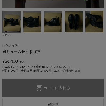
ブラック
Lui's(ルイス)
ボリュームサイドゴア
¥
26,400
（税込）
PALポイント: 240
ポイント獲得 [
PALポイントについて
]
税込5,000円（予約商品は税込3,000円）以上で送料無料[
詳細
]
店舗在庫