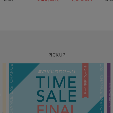
¥
19,800
(
10%OFF
)
¥
6,600
(
60%OFF
)
PICK UP