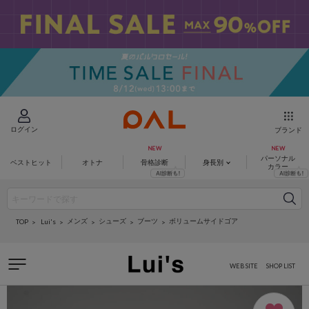
ログイン
ブランド
パーソナル
ベストヒット
オトナ
骨格診断
身長別
カラー
メンズ
シューズ
ブーツ
ボリュームサイドゴア
Lui's
TOP
WEB SITE
SHOP LIST