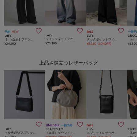



予約
NEW
SALE
一部予
Lui's
Lui's
Lui's
DISCO
ワイドフィットデニムパンツ
【mi-企画】フロントポケットタックワイドパンツ / セットアップ対応
タックポケットワイドパンツ
¥
23,100
¥
24,200
¥
8,360
(
60%OFF
)
¥
8,80
上品さ際立つレザーバッグ



TIME SALE
一部予約
SALE
Lui's
ear P
BEARDSLEY
Lui's
マルチWAYスプリットレザーショルダーバッグ/本革
《本革》ラウンドミニボストンバック
スプリットレザーポーチ
¥
17,600
¥
19,8