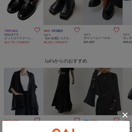



TIME SALE
SALE
WEB限定
Lui's
Lui's
NOLLEY'S
Lui's
ボリュームソールローファー
センタ
ビットローファーシューズ フェニックス2 日本製
【mi-企画】スクエアトゥブーツ
¥
26,400
¥
28,6
¥
22,770
(
10%OFF
)
¥
8,910
(
70%OFF
)
Lui'sからのおすすめ



SALE
NEW
予約
NEW
NEW
Lui's
Lui's
Lui's
Lui's
【mi-企画】プリーツタックロングスカ-ト
【軽い！きちんと見え！】メッシュ半袖スリットサマージャケット
【mi-企画】2wayスリーブショートジャケット / セットアップ対応