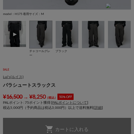
model：H175 着用サイズ：M
m
チャコールグレ
ブラック
ー
SALE
Lui's(ルイス)
パラシュートスラックス
¥
16,500
→
¥
8,250
50％OFF
（税込）
PALポイント:
75
ポイント獲得 [
PALポイントについて
]
税込5,000円（予約商品は税込3,000円）以上で送料無料[
詳細
]