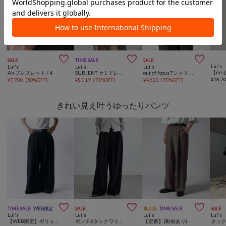



SALE
TIME SALE
SALE
Lui's
Lui's
Lui's
Lui's
Ah ブレスレット / 4
SURJENT セミドレスシャツ
out of focus Tシャツ / Sunset
¥
18,7
¥
7,700
(
50%OFF
)
¥
8,019
(
73%OFF
)
¥
4,620
(
70%OFF
)
きれい見え叶うゆったりパンツ



TIME SALE
WEB限定
SALE
再入荷
TIME SALE
SALE
Lui's
Lui's
Lui's
Lui's
【WEB限定】ボリュームルーズワイドパンツ
ポンチ2タックワイドパンツ
【定番】(動画あり)ワイドストレートパンツ