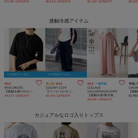
¥
7,040
(
60%OFF
)
¥
8,624
(
43%OFF
)
¥
6,160
(
60%OFF
)
¥
8,36
接触冷感アイテム
￥1,000クーポン
￥1,000クーポン



SALE
再入荷
SALE
SALE
一部予約
手洗い
RIVE DROITE
COLONY 2139
COLLAGE
CIAOP
【接触冷感/UVカット】ゴブソデクルーネックTee
【リバイバル/セットアップ対応】接触冷感アイスリップカーゴパンツ
GALLARDAGALANTE
【接触冷感/吸水速乾/UVカット/-3kg見えとろみパンツ】《8色６サイズ》ジャージワイドパンツ
¥
4,675
(
50%OFF
)
¥
5,456
(
20%OFF
)
¥
3,96
¥
9,240
(
40%OFF
)
カジュアルなロゴ入りトップス