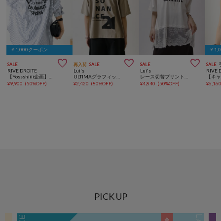
￥1,000クーポン
￥1,



SALE
再入荷
SALE
SALE
SALE
RIVE DROITE
Lui's
Lui's
RIVE 
【Yossshiiii企画】バックロゴワイドシャツ
ULTIMAグラフィックTシャツ /ロゴ
レース切替プリントロゴTシャツ
¥
9,900
(
50%OFF
)
¥
2,420
(
80%OFF
)
¥
4,840
(
50%OFF
)
¥
6,16
PICK UP