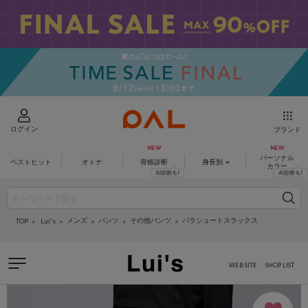
ログイン
ブランド
パーソナル
ベストヒット
オトナ
骨格診断
身長別
カラー
メンズ
パンツ
その他パンツ
パラシュートスラックス
Lui's
TOP
WEB SITE
SHOP LIST