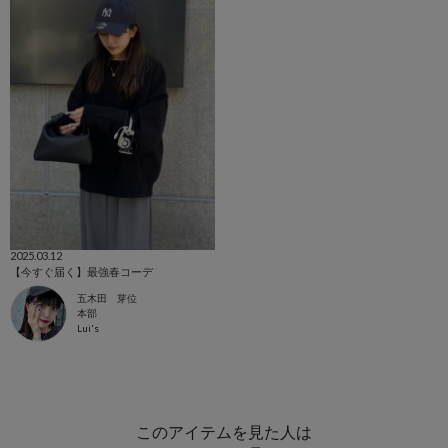
2025.03.12
【今すぐ届く】最強春コーデ
五木田 芽位
本部
Lui's
このアイテムを見た人は