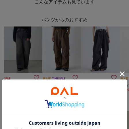
こんなアイテムも見ています
パンツからのおすすめ



SALE
再入荷
TIME SALE
再入荷
Lui's
Lui's
Lui's
Lui's
パラシュートスラックスパンツ
《スタッフ人気No.1》(動画あり) エレファントジーンズ / デニム
ファンクションイージーパラシュートパンツ
ワイ
¥
16,500
¥
6,600
(
70%OFF
)
¥
8,800
(
60%OFF
)
¥
8,80
Lui'sからのおすすめ