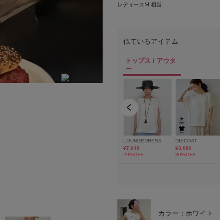
レディースM 相当
model:H162 骨格:ウェーブ 着用サイズ:F
カラー：ホワイト