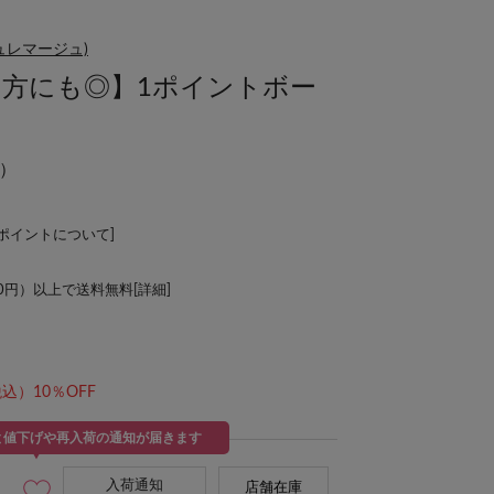
リシュレマージュ)
な方にも◎】1ポイントボー
）
Lポイントについて
]
00円）以上で送料無料[
詳細
]
込）10％OFF
と値下げや再入荷の通知が届きます
入荷通知
店舗在庫