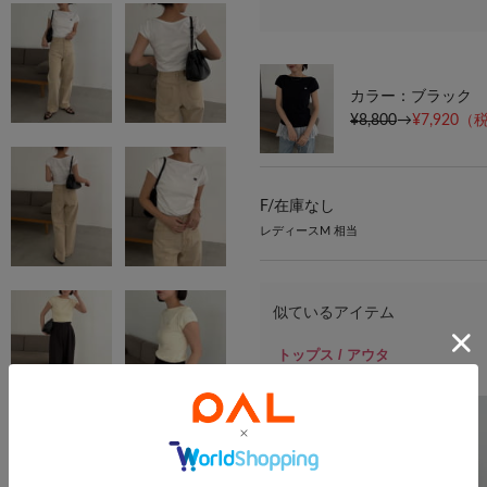
カラー：ブラック
¥8,800
→
¥7,920
（税
F/
在庫なし
レディースM 相当