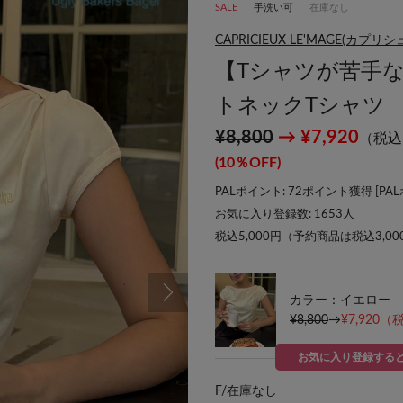
SALE
手洗い可
在庫なし
CAPRICIEUX LE'MAGE(カプ
【Tシャツが苦手
トネックTシャツ
¥8,800
→ ¥7,920
（税込
(10％OFF)
PALポイント: 72ポイント獲得 [
PA
お気に入り登録数:
1653
人
税込5,000円（予約商品は税込3,0
カラー：イエロー
¥8,800
→
¥7,920
（税
お気に入り登録する
F/
在庫なし