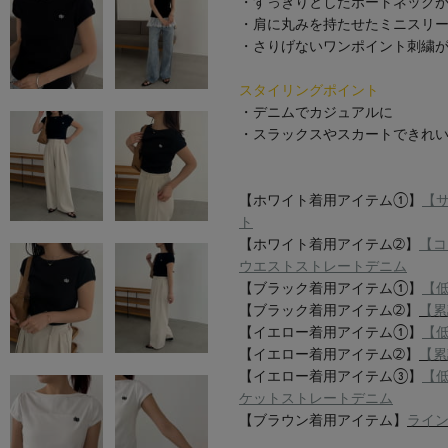
・すっきりとしたボートネック
・肩に丸みを持たせたミニスリ
・さりげないワンポイント刺繍
スタイリングポイント
・デニムでカジュアルに
・スラックスやスカートできれ
【ホワイト着用アイテム①】
【
ト
【ホワイト着用アイテム➁】
【コ
ウエストストレートデニム
【ブラック着用アイテム①】
【
【ブラック着用アイテム➁】
【累
【イエロー着用アイテム①】
【
【イエロー着用アイテム➁】
【累
【イエロー着用アイテム③】
【
ケットストレートデニム
【ブラウン着用アイテム】
ライ