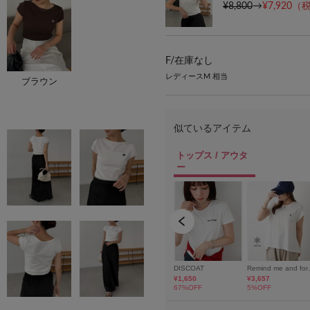
¥8,800
→
¥7,920
（税
F/
在庫なし
レディースM 相当
ブラウン