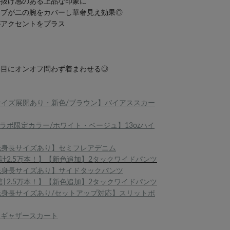
が抜け感のある上品な印象に
ーブが二の腕をカバーし華奢見え効果◎
がアクセントをプラス
い目にオンオフ問わず着まわせる◎
サイズ展開あり・新色/ブラウン】バイアススカー
ラボ限定カラー/ホワイト・ベージュ】13ozハイ
低身長サイズあり】セミフレアデニム
計2.5万本！】【新色追加】2タックワイドパンツ
低身長サイズあり】サイドタックパンツ
計2.5万本！】【新色追加】2タックワイドパンツ
低身長サイズあり/セットアップ対応】スリットポ
ンギャザースカート