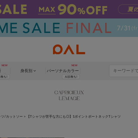
断
身長別
パーソナル
カラー
ャツ/カットソー
>
【Tシャツが苦手な方にも◎】1ポイントボートネックTシャツ