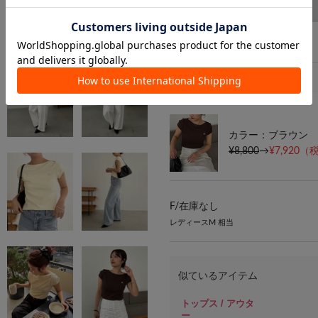
カラー：ブラウン
¥8,800
→
¥7,920
（税
F/
在庫なし
レディースM 相当