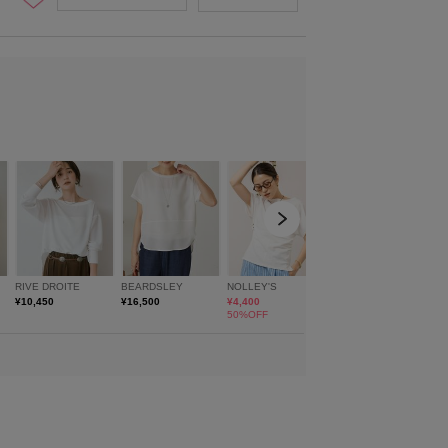
REE
model:H161 骨格:ウェーブ 