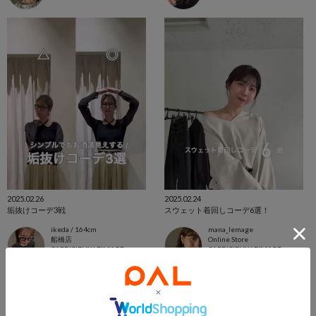
2025.02.26
2025.02.24
垢抜けコーデ3戦
スウェット着回しコーデ6選！
ikeda / 164cm
mana_lemage
船橋店
Online Store
CAPRICIEUX LE'MAGE
CAPRICIEUX LE'MAGE