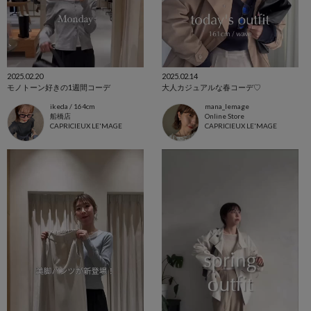
2025.02.20
2025.02.14
モノトーン好きの1週間コーデ
大人カジュアルな春コーデ♡
ikeda / 164cm
mana_lemage
船橋店
Online Store
CAPRICIEUX LE'MAGE
CAPRICIEUX LE'MAGE