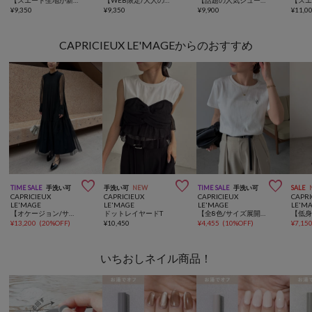
¥
9,350
¥
9,350
¥
9,900
¥
11,0
CAPRICIEUX LE'MAGEからのおすすめ



TIME SALE
手洗い可
手洗い可
NEW
TIME SALE
手洗い可
SALE
CAPRICIEUX
CAPRICIEUX
CAPRICIEUX
CAPRI
LE'MAGE
LE'MAGE
LE'MAGE
LE'M
【オケージョン/サイズ展開あり/人気につき再販】チュールハイネックワンピース
ドットレイヤードT
【全8色/サイズ展開あり】LE'MAGE1ポイントTシャツ
¥
13,200
(
20%OFF
)
¥
10,450
¥
4,455
(
10%OFF
)
¥
7,15
いちおしネイル商品！