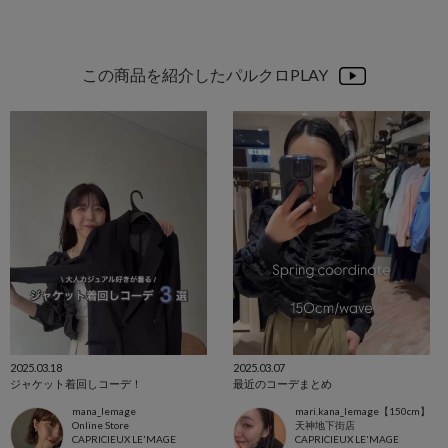
この商品を紹介したパルクロPLAY
2025.03.18
2025.03.07
ジャケット着回しコーデ！
最近のコーデまとめ
mana_lemage
mari.kana_lemage【150cm】
Online Store
天神地下街店
CAPRICIEUX LE'MAGE
CAPRICIEUX LE'MAGE