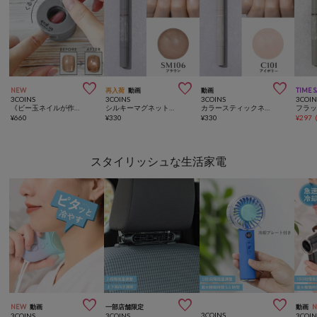



NEW
再入荷
動画
動画
TIME 
3COINS
3COINS
3COINS
3COIN
《ビー玉ネイルが作れる》マグネイルメーカー／and us
シルキーマグネットスティックネイルジェル／and us
カラースティックネイルジェル／and us
¥
660
¥
330
¥
330
¥
297
スタイリッシュな生活家電



NEW
動画
一部店舗限定
動画
3COINS
3COINS
3COINS
3COIN