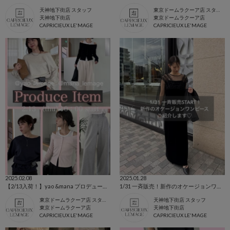
天神地下街店 スタッフ
東京ドームラクーア店 スタッフ
天神地下街店
東京ドームラクーア店
CAPRICIEUX LE'MAGE
CAPRICIEUX LE'MAGE
2025.02.08
2025.01.28
【2/13入荷！】yao &mana プロデュースアイテムのご紹介♡
1/31 一斉販売！新作のオケージョンワンピースご紹介♡
東京ドームラクーア店 スタッフ
天神地下街店 スタッフ
東京ドームラクーア店
天神地下街店
CAPRICIEUX LE'MAGE
CAPRICIEUX LE'MAGE