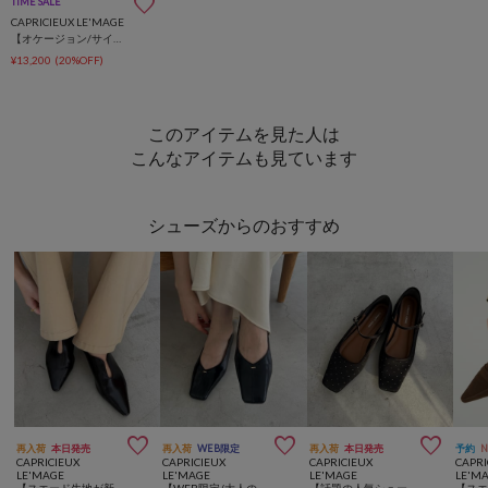
TIME SALE
CAPRICIEUX LE'MAGE
【オケージョン/サイズ展開あり/人気につき再販】チュールハイネックワンピース
¥13,200
(20%OFF)
このアイテムを見た人は
こんなアイテムも見ています
シューズからのおすすめ



再入荷
本日発売
再入荷
WEB限定
再入荷
本日発売
予約
CAPRICIEUX
CAPRICIEUX
CAPRICIEUX
CAPRI
LE'MAGE
LE'MAGE
LE'MAGE
LE'M
【スエード生地が新登場】スリット2WAYミュール
【WEB限定/大人の定番パンプス】スクエアステッチフラットシューズ
【話題の人気シューズ】ドットフラットシューズ