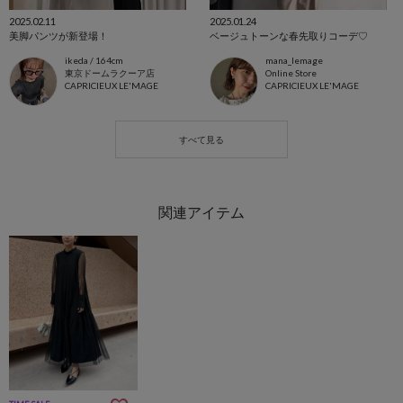
2025.02.11
2025.01.24
美脚パンツが新登場！
ベージュトーンな春先取りコーデ♡
ikeda / 164cm
mana_lemage
東京ドームラクーア店
Online Store
CAPRICIEUX LE'MAGE
CAPRICIEUX LE'MAGE