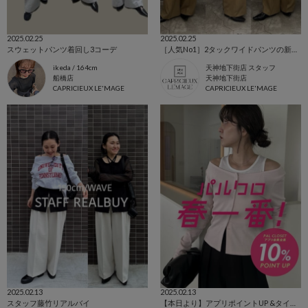
2025.02.25
2025.02.25
スウェットパンツ着回し3コーデ
［人気No1］2タックワイドパンツの新色ご紹介
ikeda / 164cm
天神地下街店 スタッフ
船橋店
天神地下街店
CAPRICIEUX LE'MAGE
CAPRICIEUX LE'MAGE
2025.02.13
2025.02.13
スタッフ藤竹リアルバイ
【本日より】アプリポイントUP &タイムセール開催！