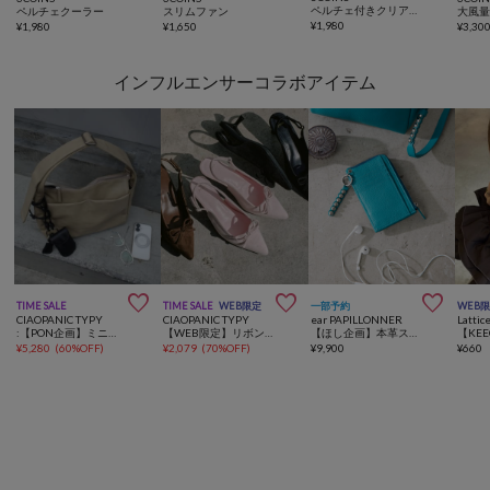
ペルチェ付きクリアハンディファン
ペルチェクーラー
スリムファン
¥
1,980
¥
1,980
¥
1,650
¥
3,30
インフルエンサーコラボアイテム



TIME SALE
TIME SALE
WEB限定
一部予約
WEB
CIAOPANIC TYPY
CIAOPANIC TYPY
ear PAPILLONNER
Lattic
:【PON企画】ミニポーチショルダー付きBAG
【WEB限定】リボンストラップパンプス
【ほし企画】本革スタッズフラグメントケース
¥
5,280
(
60%OFF
)
¥
2,079
(
70%OFF
)
¥
9,900
¥
660