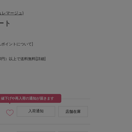
リシュレマージュ)
ート
ALポイントについて
]
00円）以上で送料無料[
詳細
]
と値下げや再入荷の通知が届きます
入荷通知
店舗在庫