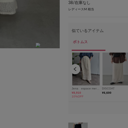
38/
在庫なし
レディースM 相当
model:H165 骨格:ナチュラル 着用サイズ: