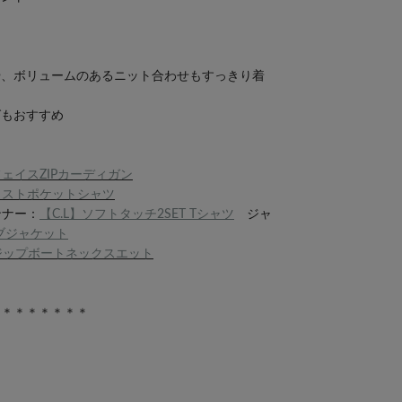
や、ボリュームのあるニット合わせもすっきり着
グもおすすめ
ェイスZIPカーディガン
ロストポケットシャツ
ンナー：
【C.L】ソフトタッチ2SET Tシャツ
ジャ
ブジャケット
ジップボートネックスエット
＊＊＊＊＊＊＊＊