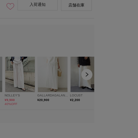
入荷通知
店舗在庫
38
model:H156 骨格:ウェーブ 