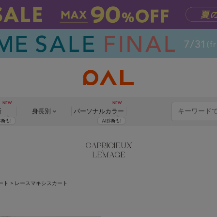
断
身長別
パーソナル
カラー
ート
>
レースマキシスカート