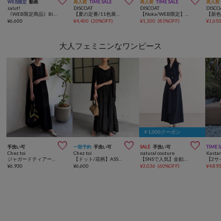



WEB限定
動画
再入荷
TIME SALE
再入荷
TIME SALE
再入荷
salut!
DISCOAT
DISCOAT
DISCO
《WEB限定商品》Biscuitスツール／gâteau
【夏の定番/11色展開】ジャガードヨウリュウワンピース《WEB限定》
【Noka/WEB限定】ワイドリブフレンチTシャツ
¥
6,600
¥
4,400
(
20%OFF
)
¥
1,100
(
81%OFF
)
¥
1,65
大人フェミニンなワンピース
￥1,000クーポン



手洗い可
一部予約
手洗い可
SALE
手洗い可
TIME 
Chez toi
Chez toi
natural couture
Kasta
ジャガードティアードワンピース
【ドット/花柄】ASST柄キャミワンピース
【SNSで人気】金釦テーラーワンピース
¥
6,930
¥
6,600
¥
3,036
(
60%OFF
)
¥
4,89