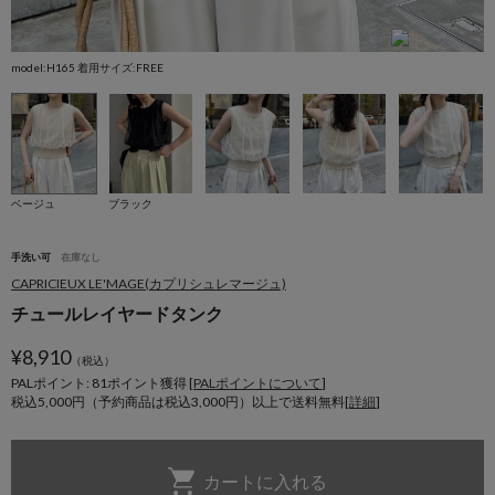
model:H165 着用サイズ:FREE
m
ベージュ
ブラック
手洗い可
在庫なし
CAPRICIEUX LE'MAGE(カプリシュレマージュ)
チュールレイヤードタンク
¥
8,910
（税込）
PALポイント: 81
ポイント獲得 [
PALポイントについて
]
税込5,000円（予約商品は税込3,000円）以上で送料無料[
詳細
]