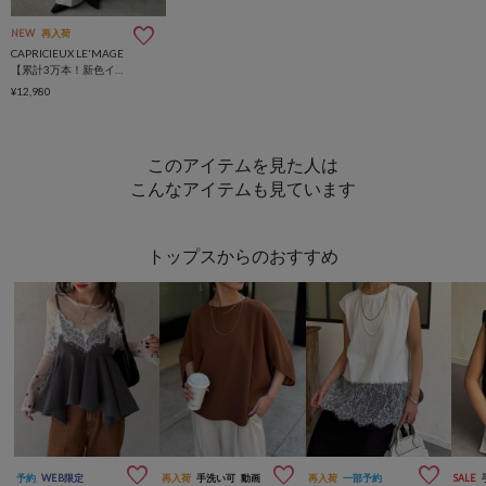
NEW
再入荷
CAPRICIEUX LE'MAGE
【累計3万本！新色イエロー・チャコールグレー】2タックワイドパンツ
¥12,980
このアイテムを見た人は
こんなアイテムも見ています
トップスからのおすすめ



予約
WEB限定
再入荷
手洗い可
動画
再入荷
一部予約
SALE