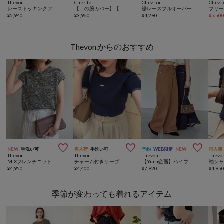
Thevon.
Chez toi
Chez toi
Chez t
レースドッキングフリルビスチェ
【二の腕カバー】【高コスパ高見え】梨地ヤッコスリーブプルオーバー
裾レースプルオーバー
¥
5,940
¥
3,960
¥
4,290
¥
5,50
Thevon.からのおすすめ



NEW
手洗い可
再入荷
手洗い可
予約
WEB限定
NEW
再入荷
Thevon.
Thevon.
Thevon.
Thevo
MIXフレンチニット
チャーム付きケーブルコンパクトニット
【Yuna企画】ハイウエストストレートデニムパンツ
¥
4,950
¥
4,400
¥
7,920
¥
4,95
季節が変わっても着れるアイテム