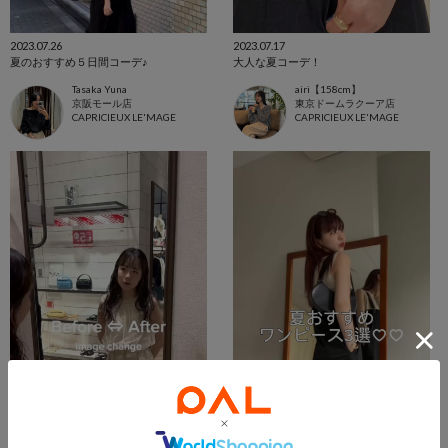
2023.07.26
2023.07.17
夏のおすすめ５日間コーデ♪
大人な夏コーデ！
Tasaka Yuna
airi【158cm】
京阪モール店
東京ドームラクーア店
CAPRICIEUX LE'MAGE
CAPRICIEUX LE'MAGE
2023.07.12
2023.07.10
淡い色コーデに変身♩
夏快適ワンピ3選^_^