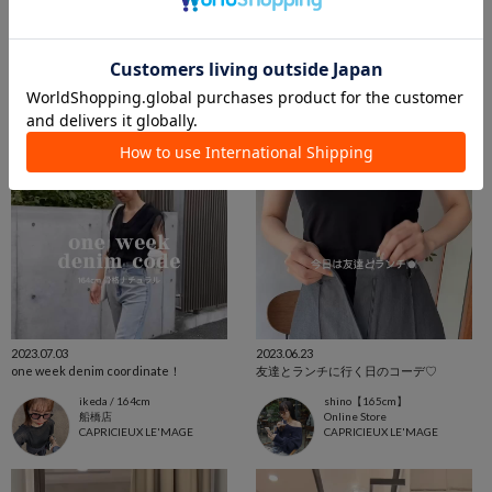
yuppy（ゆっぴ）
yuzu_lemage
金沢店
Online Store
CAPRICIEUX LE'MAGE
CAPRICIEUX LE'MAGE
2023.07.03
2023.06.23
one week denim coordinate！
友達とランチに行く日のコーデ♡
ikeda / 164cm
shino【165cm】
船橋店
Online Store
CAPRICIEUX LE'MAGE
CAPRICIEUX LE'MAGE