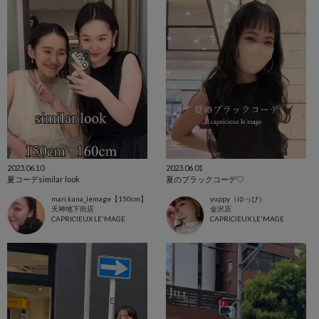
2023.06.10
2023.06.01
夏コーデsimilar look
夏のブラックコーデ♡
mari.kana_lemage【150cm】
yuppy（ゆっぴ）
天神地下街店
金沢店
CAPRICIEUX LE'MAGE
CAPRICIEUX LE'MAGE