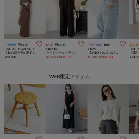



一部予約
手洗い可
SALE
手洗い可
TIME SALE
動画
再入荷
GALLARDAGALANTE
Chez toi
Chico
DOUD
【秋の新色予約開始】【3サイズ展開/セットアップ対応】リヨセルスリットスカート
サイドポケットデザインベルト付きパンツ
【SALON by Chico】ハイウエストストレートワイドデニムパンツ
¥
20,900
¥
4,950
(
10%OFF
)
¥
8,448
(
20%OFF
)
¥
14,3
WEB限定アイテム