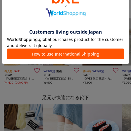
シンプルデザインの家具



再入荷
SALE
WEB限定
動画
再入荷
WEB限定
WEB
salut!
salut!
salut!
salut!
《WEB限定商品》シンプルデスク
《WEB限定商品》Biscuitスツール／gâteau
《WEB限定商品》カントリーライティングデスク
¥
4,400
(
20%OFF
)
¥
6,600
¥
9,900
¥
6,05
足元が快適になる靴下