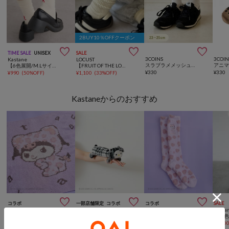
2BUY10％OFFクーポン



TIME SALE
UNISEX
SALE
3COINS
3COIN
Kastane
LOCUST
スラブラメメッシュクルーソックス
アニ
【6色展開/M.Lサイズ展開/ユニセックス】B ロゴソックス
【FRUIT OF THE LOOM】ワンポイント刺繍3Pソックス②
¥
330
¥
330
¥
990
(
50%OFF
)
¥
1,100
(
33%OFF
)
Kastaneからのおすすめ



コラボ
一部店舗限定
コラボ
コラボ
SALE
Kastane
Kastane
Kastane
Kasta
【Kastane×Kuromi 】もこもこブランケット
【Kastane×HelloKitty/一部店舗限定】 ぬいぐるみポーチ
【Kastane×Kuromi】 もこもこソックス
¥
4,950
¥
3,630
¥
3,190
¥
1,10