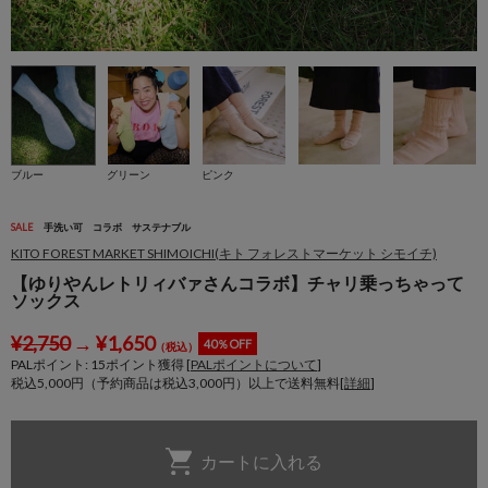
ブルー
グリーン
ピンク
SALE
手洗い可
コラボ
サステナブル
KITO FOREST MARKET SHIMOICHI(キト フォレストマーケット シモイチ)
【ゆりやんレトリィバァさんコラボ】チャリ乗っちゃって
ソックス
¥
2,750
→
¥
1,650
40％OFF
（税込）
PALポイント:
15
ポイント獲得 [
PALポイントについて
]
税込5,000円（予約商品は税込3,000円）以上で送料無料[
詳細
]