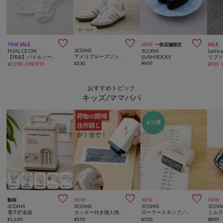



TIME SALE
NEW
一部店舗限定
SALE
3COINS
PUAL CE CIN
3COINS
Lattic
アメリブルーズソックス
【F&B】パイルソールソックス
SUSHISOCKS
リブ
¥
660
¥
330
¥
2,090
(
5%OFF
)
¥
330
おすすめトピック
キッズ/ママパパ



動画
NEW
NEW
NEW
3COINS
3COINS
3COINS
3COIN
電子貯金箱
カッター付き個人情報保護用スタンプ／夏休み応援
ローラースタンプ／夏休み応援
¥
1,650
¥
550
¥
330
¥
880