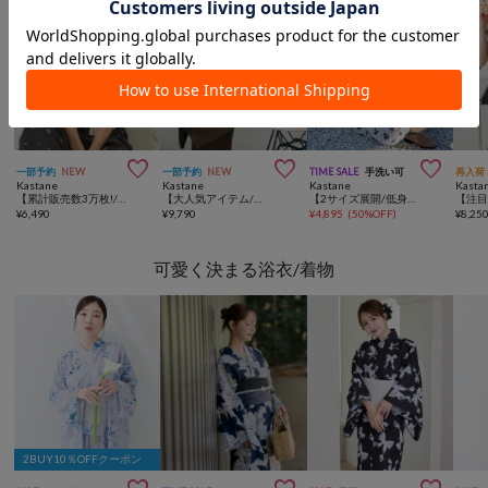



一部予約
NEW
一部予約
NEW
TIME SALE
手洗い可
再入荷
Kastane
Kastane
Kastane
Kasta
【累計販売数3万枚!/着痩せ◎】クシュクシュブラウス
【大人気アイテム/超軽量/涼しさ◎】BAKUKARUツイルカーブパンツ
【2サイズ展開/低身長サイズ】ドットフラワーキャミワンピース
¥
6,490
¥
9,790
¥
4,895
(
50%OFF
)
¥
8,25
可愛く決まる浴衣/着物
2BUY10％OFFクーポン