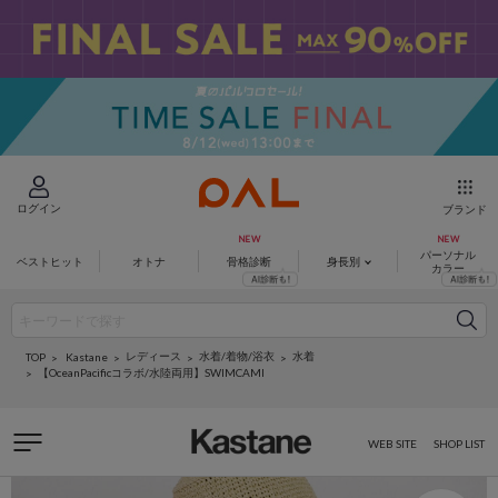
ログイン
ブランド
パーソナル
ベストヒット
オトナ
骨格診断
身長別
カラー
レディース
水着/着物/浴衣
水着
Kastane
TOP
【OceanPacificコラボ/水陸両用】SWIMCAMI
WEB SITE
SHOP LIST