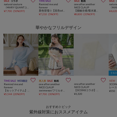



SALE
コラボ
TIME SALE
SALE
動画
SALE
natural couture
Remind me and
one after another
natura
〈MARY QUANTコラボ〉NEW２WAY浴衣
forever
NICE CLAUP
新色登場☆【浴衣collection】【3点SET】アソート柄浴衣
【接触冷感/吸水速乾】浴衣≪一人で着られる/二部式浴衣(スカートタイプ)≫
¥
7,700
(
50%OFF
)
¥
4,62
¥
7,210
(
5%OFF
)
¥
8,800
(
33%OFF
)
華やかなフリルデザイン
5％



TIME SALE
WEB限定
再入荷
SALE
動画
NEW
one after another
Remind me and
one after another
3COIN
NICE CLAUP
forever
NICE CLAUP
【3COINSコラボ】フリルパール兵児帯
【セットアイテム】シアープルオーバー付きフリル水着
swimwear/フリルオフショル＋フレアミニスカート(3点セット)
¥
550
¥
1,320
¥
5,544
(
20%OFF
)
¥
7,700
(
30%OFF
)
おすすめトピック
紫外線対策におススメアイテム