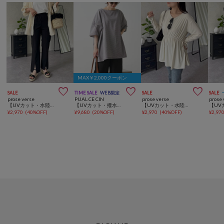
MAX￥2,000クーポン



SALE
TIME SALE
WEB限定
SALE
SALE
prose verse
PUAL CE CIN
prose verse
prose 
【UVカット・水陸両用】センタースリットフレアパンツ
【UVカット・撥水加工/WEB限定】水陸両用チュニックラッシュガード
【UVカット・水陸両用】サイドリボンドロストギャザートップス
¥
2,970
(
40%OFF
)
¥
9,680
(
20%OFF
)
¥
2,970
(
40%OFF
)
¥
2,97