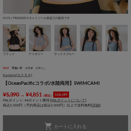
H172 / FREESIZE※キャミソール単品での販売です
H
ブラック
アイボリー
サックスブルー
SALE
手洗い可
コラボ
在庫なし
Kastane(カスタネ)
【OceanPacificコラボ/水陸両用】SWIMCAMI
¥
5,390
→
¥
4,851
10％OFF
（税込）
PALポイント:
44
ポイント獲得 [
PALポイントについて
]
税込5,000円（予約商品は税込3,000円）以上で送料無料[
詳細
]