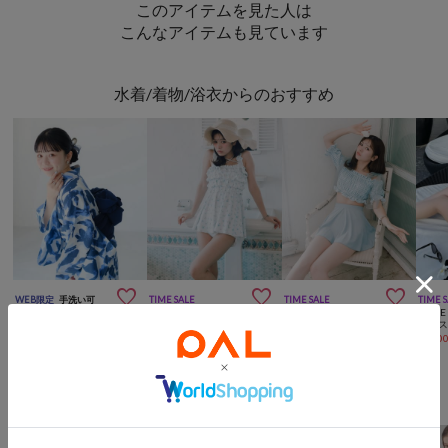
このアイテムを見た人は
こんなアイテムも見ています
水着/着物/浴衣からのおすすめ



WEB限定
手洗い可
TIME SALE
TIME SALE
TIME 
Kastane
OLIVE des OLIVE
OLIVE des OLIVE
OLIVE
【再入荷なし/5分で着られる簡単浴衣/YAMADA企画】2wayセパレート浴衣SET
【着映え×体型カバー】フリルチュニックswimwear
シャーリングswimwear
¥
16,500
¥
6,000
(
30%OFF
)
¥
7,500
(
23%OFF
)
¥
7,00
Kastaneからのおすすめ