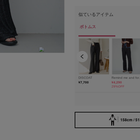
H160(骨格ナチュラル) / FREESIZE
158cm / 5