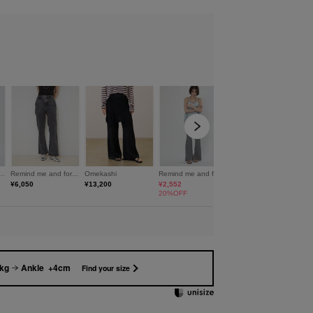
H160(骨格ナチュラル) / FREESI
1kg
Ankle +4cm
Find your size