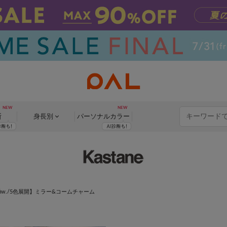
断
身長別
パーソナル
カラー
fiw./5色展開】ミラー&コームチャーム