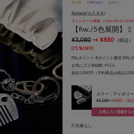
再入荷
TIME SALE
在庫なし
Kastane(カスタネ)
タイムセール価格 （2026.08.12 13:
【fiw./5色展開
¥3,080
→ ¥880
（税込）
(71％OFF)
PALポイント: 8ポイント獲得 [
PAL
お気に入り登録数:
415
人
税込5,000円（予約商品は税込3,0
カラー：アイボリー
¥3,080
→
¥880
（税込
お気に入り登録する
F/
在庫なし