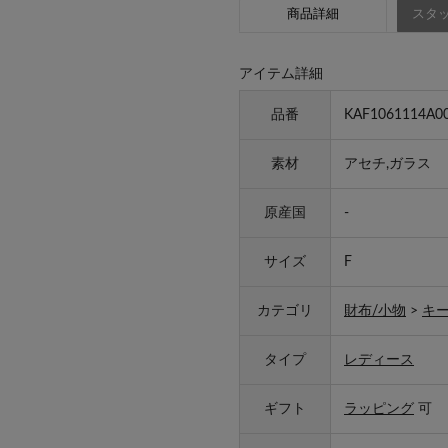
商品詳細
スタッ
アイテム詳細
品番
KAF1061114A0
素材
アセチ,ガラス
原産国
-
サイズ
F
カテゴリ
財布/小物
>
キ
タイプ
レディース
ギフト
ラッピング
可