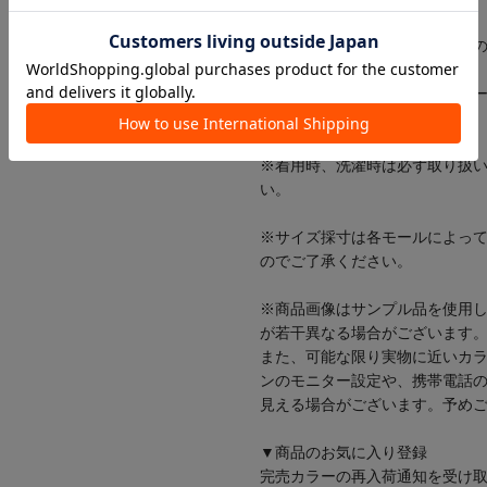
沢山の表情の中から、
自分らしくいられるお気に入りの
是非見つけてください。
ーーーーーーーーーーーーーー
【お取り扱いの注意】
※着用時、洗濯時は必ず取り扱
い。
※サイズ採寸は各モールによっ
のでご了承ください。
※商品画像はサンプル品を使用
が若干異なる場合がございます
また、可能な限り実物に近いカ
ンのモニター設定や、携帯電話
見える場合がございます。予め
▼商品のお気に入り登録
完売カラーの再入荷通知を受け