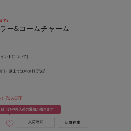
00まで）
】ミラー&コームチャーム
ポイントについて
]
00円）以上で送料無料[
詳細
]
）71％OFF
と値下げや再入荷の通知が届きます
入荷通知
店舗在庫