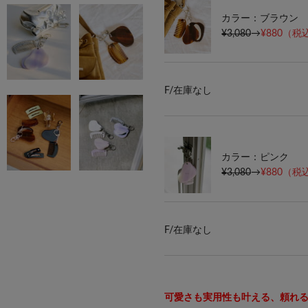
カラー：ブラウン
¥3,080
→
¥880
（税込
F/
在庫なし
カラー：ピンク
¥3,080
→
¥880
（税込
F/
在庫なし
可愛さも実用性も叶える、頼れ