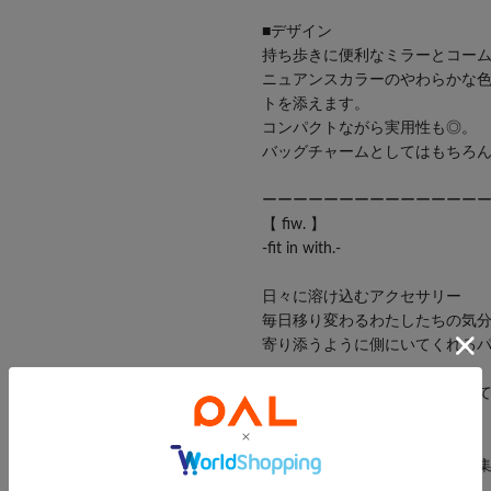
■デザイン
持ち歩きに便利なミラーとコー
ニュアンスカラーのやわらかな
トを添えます。
コンパクトながら実用性も◎。
バッグチャームとしてはもちろ
ーーーーーーーーーーーーーー
【 fiw. 】
-fit in with.-
日々に溶け込むアクセサリー
毎日移り変わるわたしたちの気
寄り添うように側にいてくれる
気づけば身体の一部になってい
シンプルながらも静かに輝く、
肌馴染みのよいアクセサリーを