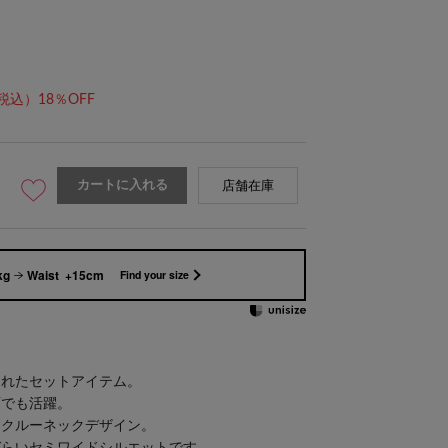
税込）18％OFF
身長：152cm
カートに入れる
店舗在庫
kg
Waist +15cm
Find your size
されたセットアイテム。
面でも活躍。
うクルーネックデザイン。