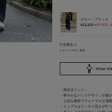
カラー：ブラック
¥12,100
→
¥9,900
（
F/
在庫あり
身長：152cm
レディースM, L 相当
157cm / 51
－商品ポイント－
・華やかなバックデザインが施
・上品な素材でフォーマルな場
・トップスはスッキリ見えが叶