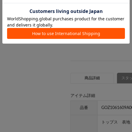
商品詳細
スタッ
アイテム詳細
品番
GOZ1061609A0
トップス 表地
レーヨ