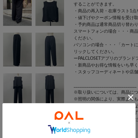
することができます。
・商品の再入荷・在庫ラスト1点
・値下げやクーポン情報を受け
・予約商品は通常商品切り替わ
スマートフォンの場合・・・商
ください。
パソコンの場合・・・「カート
リックしてください。
ーPALCLOSETアプリのブラン
・新商品やお得な情報をいち早くc
・スタッフコーディネートや店
__________________________________
※取り扱いについては、商品に
※照明の関係により、実際より
またパソコン・スマートフォン
なる場合もございます。予めご
※詳細画像の色合いをご参照く