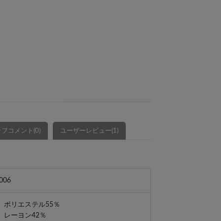
フコメント(0)
ユーザーレビュー(1)
006
 ポリエステル55％
ン42％