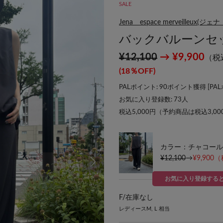
SALE
Jena espace merveilleu
バックバルーンセ
¥12,100
→ ¥9,900
（税
(18％OFF)
PALポイント: 90ポイント獲得 [
PA
お気に入り登録数:
73
人
税込5,000円（予約商品は税込3,0
カラー：チャコール
¥12,100
→
¥9,900
（
お気に入り登録する
F/
在庫なし
レディースM, L 相当