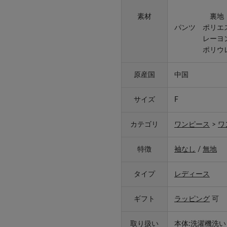
ポリウ
素材
裏地 ポリ
パンツ ポリエ
レーヨン4
ポリウレタ
原産国
中国
サイズ
F
カテゴリ
ワンピース
>
ワ
特徴
袖なし
/
無地
タイプ
レディース
ギフト
ラッピング
可
取り扱い
本体:洗濯機洗