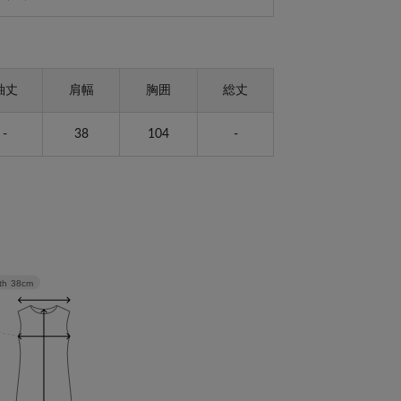
袖丈
肩幅
胸囲
総丈
-
38
104
-
th
38cm