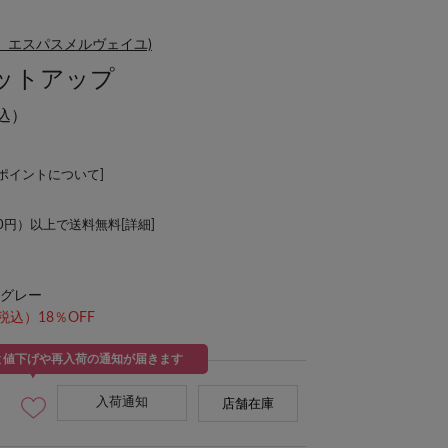
x(ジェナ エスパスメルヴェイユ)
ットアップ
込）
Lポイントについて
]
00円）以上で送料無料[
詳細
]
グレー
税込）18％OFF
と値下げや再入荷の通知が届きます
入荷通知
店舗在庫