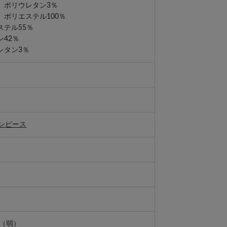
レタン3％
エステル100％
ステル55％
2％
ン3％
ンピース
い（弱）