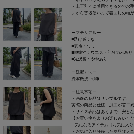
・ボトムスは足のラインを拾い
・上下別々に着用できるのでお
ンから普段使いまで着回しの幅
ーマテリアルー
■透け感：なし
■裏地：なし
■伸縮性：ウエスト部分のみあり
■光沢感：ややあり
ー洗濯方法ー
洗濯機洗い(弱)
ー注意事項ー
・画像の商品はサンプルです。
実際の商品と仕様、加工が若干
・サイズ表記はあくまで目安と
【お買い物をよりお楽しみいた
―気になるアイテムはお気に入り
・お気に入り登録した商品はメ