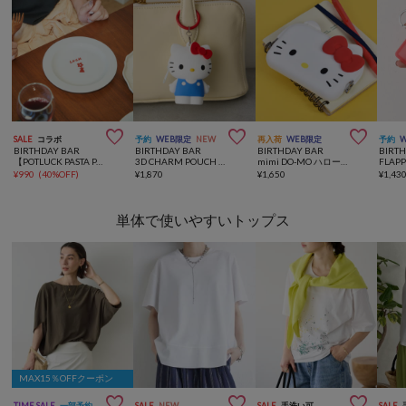



SALE
コラボ
予約
WEB限定
NEW
再入荷
WEB限定
予約
BIRTHDAY BAR
BIRTHDAY BAR
BIRTHDAY BAR
BIRT
【POTLUCK PASTA PARTY】リムプレートS
3D CHARM POUCH ハローキティ チャームポーチ
mimi DO-MO ハローキティ がまぐちポーチ
¥
990
(
40%OFF
)
¥
1,870
¥
1,650
¥
1,43
単体で使いやすいトップス
MAX15％OFFクーポン



TIME SALE
一部予約
SALE
NEW
SALE
手洗い可
SALE