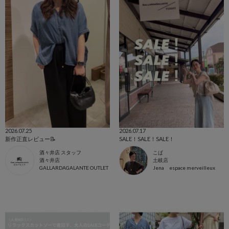
2026.07.25
2026.07.17
新作正直レビュー📝
SALE！SALE！SALE！
酒々井店 スタッフ
こぱ
酒々井店
土岐店
GALLARDAGALANTE OUTLET
Jena espace merveilleux