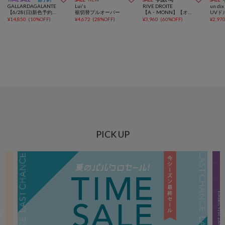
GALLARDAGALANTE
Lui's
RIVE DROITE
un dix
【6/28(日)新色予約開始】【セットアップ対応】夏に最適！ドルマンジャージープルオーバー
裾切替プルオーバー
【A・MONN】【オーバーサイズ】color dot Tee
¥
14,850
(
10%OFF
)
¥
4,672
(
28%OFF
)
¥
3,960
(
60%OFF
)
¥
2,97
PICK UP