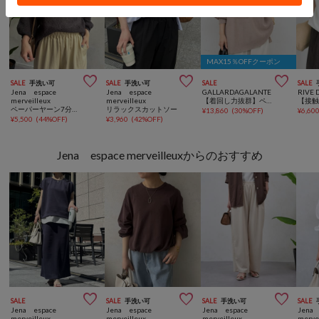
MAX15％OFFクーポン



SALE
手洗い可
SALE
手洗い可
SALE
SALE
Jena espace
Jena espace
GALLARDAGALANTE
RIVE 
merveilleux
merveilleux
【着回し力抜群】ペーパーヤーンメッシュニット
ペーパーヤーン7分袖ニット
リラックスカットソー
¥
13,860
(
30%OFF
)
¥
6,60
¥
5,500
(
44%OFF
)
¥
3,960
(
42%OFF
)
Jena espace merveilleuxからのおすすめ



SALE
SALE
手洗い可
SALE
手洗い可
SALE
Jena espace
Jena espace
Jena espace
Jena 
merveilleux
merveilleux
merveilleux
merve