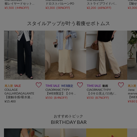
裾レイヤードセットアップ
ドロストバルーンPO
ストライプワイドパンツ
¥
5,500
(
44%OFF
)
¥
3,300
(
58%OFF
)
¥
2,200
(
68%OFF
)
¥
3,30
スタイルアップが叶う着痩せボトムス



再入荷
SALE
TIME SALE
WEB限定
TIME SALE
動画
再入荷
COLLAGE
CIAOPANIC TYPY
CIAOPANIC TYPY
Jena 
GALLARDAGALANTE
【WEB限定】【-3キロ見え/14色】すっきりシルエットリブスカート
【-3キロ見え/11色/低身長・高身長対応】すっきりシルエットリブパンツ
merve
【接触冷感/吸水速乾/UVカット/-3kg見えとろみパンツ】《8色６サイズ》ジャージワイドパンツ
¥
550
(
84%OFF
)
¥
550
(
87%OFF
)
¥
15,400
¥
9,80
おすすめトピック
BIRTHDAY BAR