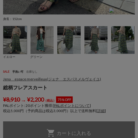
身長：152cm
身
イエロー
グリーン
SALE
手洗い可
在庫なし
Jena espace merveilleux(ジェナ エスパスメルヴェイユ)
総柄フレアスカート
¥
8,910
→
¥
2,200
75％OFF
（税込）
PALポイント:
20
ポイント獲得 [
PALポイントについて
]
税込5,000円（予約商品は税込3,000円）以上で送料無料[
詳細
]