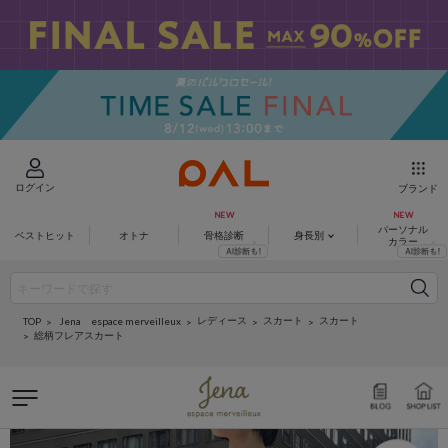
ログイン
ブランド
パーソナル
ベストヒット
オトナ
骨格診断
身長別
カラー
レディース
スカート
スカート
Jena espace merveilleux
TOP
総柄フレアスカート