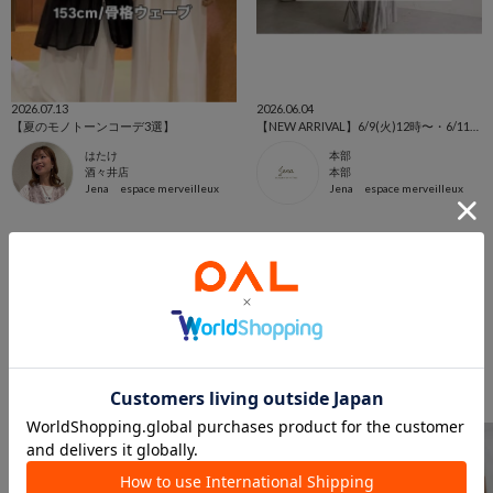
2026.07.13
2026.06.04
【夏のモノトーンコーデ3選】
【NEW ARRIVAL】6/9(火)12時〜・6/11(木)11時～発売の新作予約商品をご紹介！
はたけ
本部
酒々井店
本部
Jena espace merveilleux
Jena espace merveilleux
このアイテムを見た人は
こんなアイテムも見ています
トップスからのおすすめ