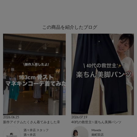
この商品を紹介したブログ
2026.06.25
2026.07.19
新作アイテムたくさん着てみました👖
40代の救世主✨️楽ちん美脚パンツ
酒々井店 スタッフ
Maeda
酒々井店
南町田店