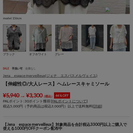
model:156cm
m
ブラック
オフホワイト
グレー
SALE
手洗い可
在庫なし
Jena espace merveilleux(ジェナ エスパスメルヴェイユ)
【伸縮性◎/大人レース】ヘムレースキャミソール
¥
5,940
→
¥
3,300
44％OFF
（税込）
PALポイント:
30
ポイント獲得 [
PALポイントについて
]
税込5,000円（予約商品は税込3,000円）以上で送料無料[
詳細
]
【Jena espace merveilleux】対象商品を合計税込3300円以上ご購入で
使える1000円OFFクーポン配布中