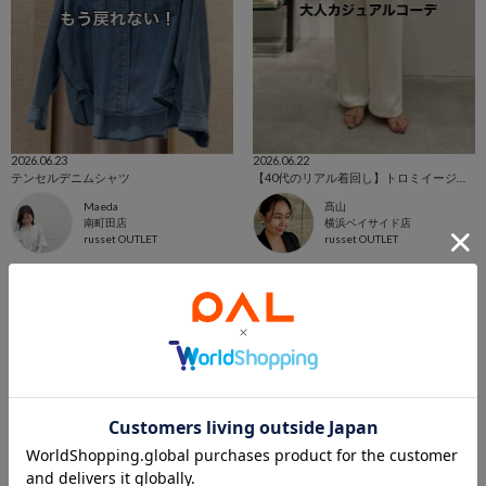
2026.06.23
2026.06.22
テンセルデニムシャツ
【40代のリアル着回し】トロミイージーパンツ3色で作る大人カジュアルコーデ
Maeda
髙山
南町田店
横浜ベイサイド店
russet OUTLET
russet OUTLET