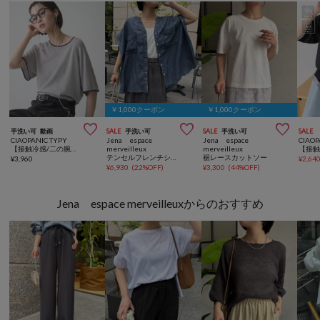
￥1,000クーポン
￥1,000クーポン



手洗い可
動画
SALE
手洗い可
SALE
手洗い可
SALE
CIAOPANIC TYPY
Jena espace
Jena espace
CIAOP
【接触冷感/二の腕カバーも叶う◎】配色ラグラン半袖ニットTee
merveilleux
merveilleux
テンセルフレンチシャツ
裾レースカットソー
¥
3,960
¥
2,64
¥
6,930
(
22%OFF
)
¥
3,300
(
44%OFF
)
Jena espace merveilleuxからのおすすめ