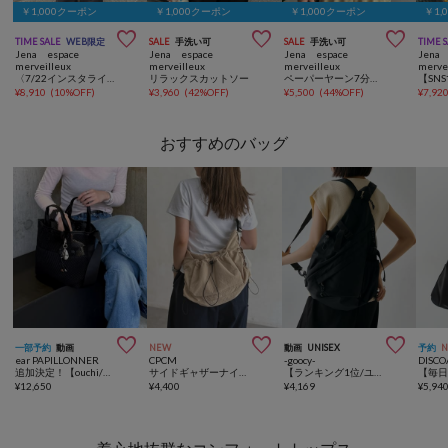
￥1,000クーポン
￥1,000クーポン
￥1,000クーポン
￥1,



TIME SALE
WEB限定
SALE
手洗い可
SALE
手洗い可
TIME 
Jena espace
Jena espace
Jena espace
Jena 
merveilleux
merveilleux
merveilleux
merve
〈7/22インスタライブご紹介アイテム〉【SNSで話題】【高レビュー多数！ベストセラー】【2サイズ展開】トロミイージーパンツ
リラックスカットソー
ペーパーヤーン7分袖ニット
¥
8,910
(
10%OFF
)
¥
3,960
(
42%OFF
)
¥
5,500
(
44%OFF
)
¥
7,92
おすすめのバッグ



一部予約
動画
NEW
動画
UNISEX
予約
ear PAPILLONNER
CPCM
-goocy-
DISCO
追加決定！【ouchi/ほし企画】ダイヤメッシュ2WAYトートバッグ Sサイズ
サイドギャザーナイロンショルダーバッグ
【ランキング1位/ユニセックス】3WAYスリングバッグ
¥
12,650
¥
4,400
¥
4,169
¥
5,94