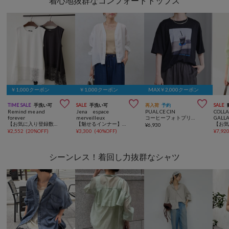
着心地抜群なコンフォートトップス
￥1,000クーポン
￥1,000クーポン
MAX￥2,000クーポン



TIME SALE
手洗い可
SALE
手洗い可
再入荷
予約
SALE
Remind me and
Jena espace
PUAL CE CIN
COLL
forever
merveilleux
コーヒーフォトプリントTシャツ
GALL
【お気に入り登録数1万突破！】【プチプラ/即着映え！】裾レースノースリプルオーバー
【魅せるインナー】【新色登場】スクエアタンクトップ
¥
6,930
¥
2,552
(
20%OFF
)
¥
3,300
(
40%OFF
)
¥
7,92
シーンレス！着回し力抜群なシャツ