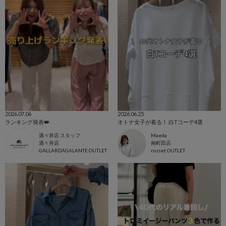
2026.07.06
2026.06.25
ランキング発表👑
オトナ女子が着る！ 白Tコーデ4選
酒々井店 スタッフ
Maeda
酒々井店
南町田店
GALLARDAGALANTE OUTLET
russet OUTLET