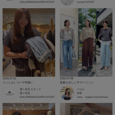
GALLARDAGALANTE OUTLET
russet OUTLET
2026.07.16
2026.07.08
インしないコーデ特集✨
真夏も涼しいサマーニット
酒々井店 スタッフ
べちか
酒々井店
本部
GALLARDAGALANTE OUTLET
Jena espace merveilleux