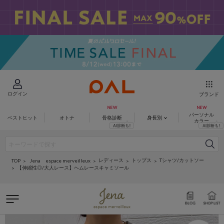
ログイン
ブランド
パーソナル
ベストヒット
オトナ
骨格診断
身長別
カラー
レディース
トップス
Tシャツ/カットソー
Jena espace merveilleux
TOP
【伸縮性◎/大人レース】ヘムレースキャミソール