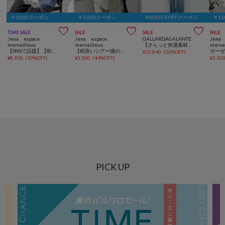
￥1,000クーポン
￥1,000クーポン
MAX15％OFFクーポン
￥1,



TIME SALE
SALE
SALE
SALE
Jena espace
Jena espace
GALLARDAGALANTE
Jena 
merveilleux
merveilleux
【さらっと快適素材】ハーフスリーブシャツ
merve
【SNSで話題】【秋まで着れる長袖】【サラサラデニム】テンセルデニムシャツ
【程良いシアー感の大人フリル】シアーバックラッフルシャツ
ガー
¥
15,840
(
20%OFF
)
¥
8,910
(
10%OFF
)
¥
5,500
(
44%OFF
)
¥
3,30
PICK UP