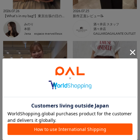
2026.07.26
2026.07.25
【What’s in my bag?】東京出張の日のカバンの中身紹介
新作正直レビュー📝
みのり
酒々井店 スタッフ
本部
酒々井店
Jena espace merveilleux
GALLARDAGALANTE OUTLET
2026.07.23
2026.07.23
【二の腕出さずに着たい人！】程よく肌見せしたい特集！
【新色登場！】WEB限定クリンクルギャザースカート
はたけ
みのり