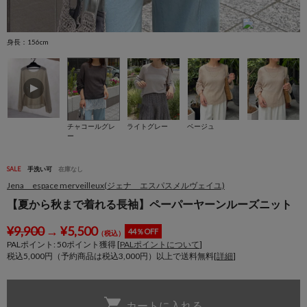
身長：156cm
身
チャコールグレ
ライトグレー
ベージュ
ー
SALE
手洗い可
在庫なし
Jena espace merveilleux(ジェナ エスパスメルヴェイユ)
【夏から秋まで着れる長袖】ペーパーヤーンルーズニット
¥
9,900
→
¥
5,500
44％OFF
（税込）
PALポイント:
50
ポイント獲得 [
PALポイントについて
]
税込5,000円（予約商品は税込3,000円）以上で送料無料[
詳細
]