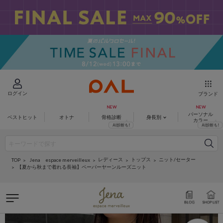
ログイン
ブランド
パーソナル
ベストヒット
オトナ
骨格診断
身長別
カラー
レディース
トップス
ニット/セーター
Jena espace merveilleux
TOP
【夏から秋まで着れる長袖】ペーパーヤーンルーズニット