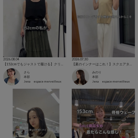
2026.08.04
2026.07.30
【152cmでもジャストで履ける】クリンクルギャザースカート
【夏のインナーはこれ！】スクエアタンクトップ
さら
みのり
本部
本部
Jena espace merveilleux
Jena espace merveilleux