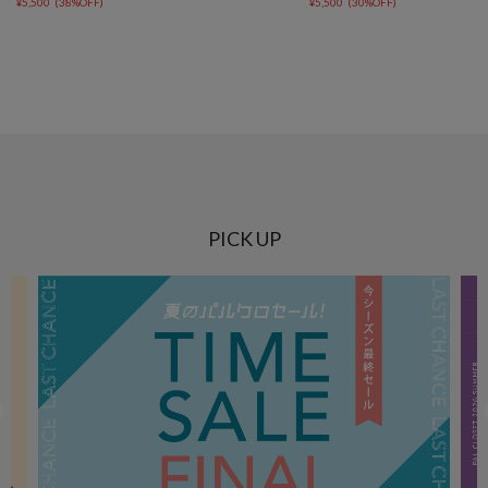
¥
5,500
(
38%OFF
)
¥
5,500
(
30%OFF
)
PICK UP