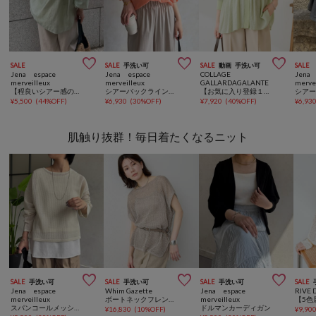



SALE
SALE
手洗い可
SALE
動画
手洗い可
SALE
Jena espace
Jena espace
COLLAGE
Jena 
merveilleux
merveilleux
GALLARDAGALANTE
merve
【程良いシアー感の大人フリル】シアーバックラッフルシャツ
シアーバックラインブラウス
【お気に入り登録１万超/軽量/体型カバー】ギャザー切替シアーシャツカーディガン
¥
5,500
(
44%OFF
)
¥
6,930
(
30%OFF
)
¥
7,920
(
40%OFF
)
¥
6,93
肌触り抜群！毎日着たくなるニット



SALE
手洗い可
SALE
手洗い可
SALE
手洗い可
SALE
Jena espace
Whim Gazette
Jena espace
RIVE 
merveilleux
ボートネックフレンチスリーブプルオーバー
merveilleux
スパンコールメッシュニット
ドルマンカーディガン
¥
16,830
(
10%OFF
)
¥
9,90