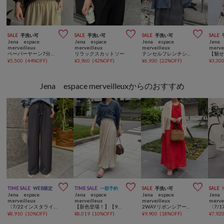



SALE
手洗い可
SALE
手洗い可
SALE
手洗い可
SALE
Jena espace
Jena espace
Jena espace
Jena 
merveilleux
merveilleux
merveilleux
merve
ペーパーヤーン7分袖ニット
リラックスカットソー
テンセルフレンチシャツ
¥
5,500
(
44%OFF
)
¥
3,960
(
42%OFF
)
¥
6,930
(
22%OFF
)
¥
3,30
Jena espace merveilleuxからのおすすめ



TIME SALE
WEB限定
TIME SALE
一部予約
SALE
手洗い可
SALE
Jena espace
Jena espace
Jena espace
Jena 
merveilleux
merveilleux
merveilleux
merve
〈7/22インスタライブご紹介アイテム〉【SNSで話題】【高レビュー多数！ベストセラー】【2サイズ展開】トロミイージーパンツ
【新色登場！】【9色展開】【ノンアイロンで美シルエット】WEB限定/クリンクルギャザースカート
2WAYリボンシアーワンピース
¥
8,910
(
10%OFF
)
¥
8,019
(
10%OFF
)
¥
9,900
(
18%OFF
)
¥
7,92