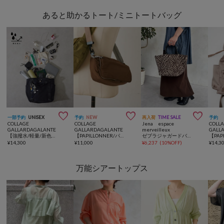
あると助かるトート/ミニトートバッグ



一部予約
UNISEX
予約
NEW
再入荷
TIME SALE
予約
COLLAGE
COLLAGE
Jena espace
COLL
GALLARDAGALANTE
GALLARDAGALANTE
merveilleux
GALL
【強撥水/軽量/新色登場/キャリーオン】強撥水10ポケットトートバッグ
【PAPILLONNER/パピヨネ】リバーシブルパフィーショルダーバッグ
ゼブラジャガードバッグ
¥
14,300
¥
11,000
¥
6,237
(
10%OFF
)
¥
14,3
万能シアートップス