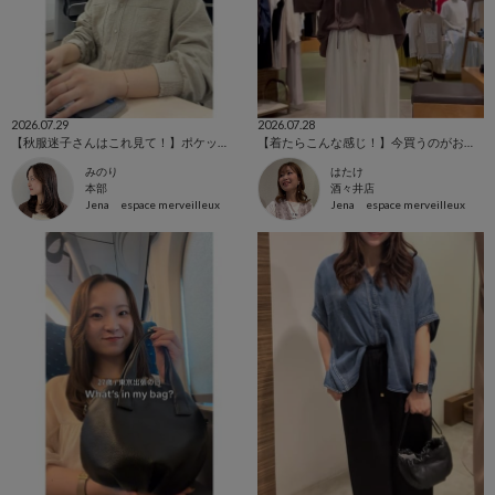
2026.07.29
2026.07.28
【秋服迷子さんはこれ見て！】ポケット切替ピーチスキンシャツ
【着たらこんな感じ！】今買うのがお買い得！
みのり
はたけ
本部
酒々井店
Jena espace merveilleux
Jena espace merveilleux