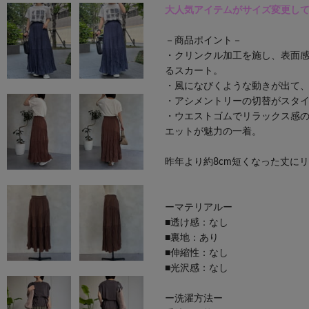
大人
気アイテムがサイズ変更し
－商品ポイント－
・クリンクル加工を施し、表面
るスカート。
・風になびくような動きが出て、
・アシメントリーの切替がスタ
・ウエストゴムでリラックス感
エットが魅力の一着。
昨年より約8cm短くなった丈に
ーマテリアルー
■透け感：なし
■裏地：あり
■伸縮性：なし
■光沢感：なし
ー洗濯方法ー