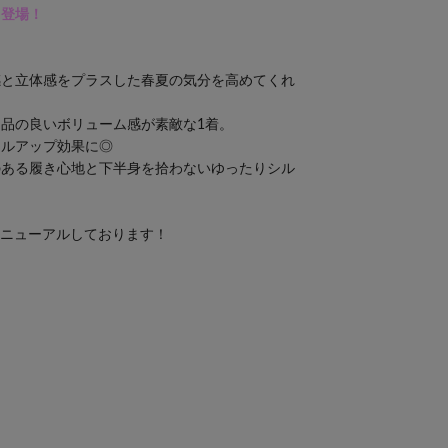
て登場！
感と立体感をプラスした春夏の気分を高めてくれ
品の良いボリューム感が素敵な1着。
イルアップ効果に◎
のある履き心地と下半身を拾わないゆったりシル
リニューアルしております！