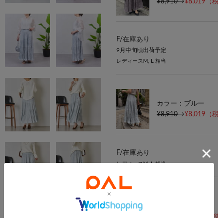
¥8,910
→
¥8,019
（税
F/
在庫あり
9月中旬頃出荷予定
レディースM, L 相当
カラー：ブルー
¥8,910
→
¥8,019
（税
F/
在庫あり
レディースM, L 相当
カラー：ネイビー
¥8,910
→
¥8,019
（税