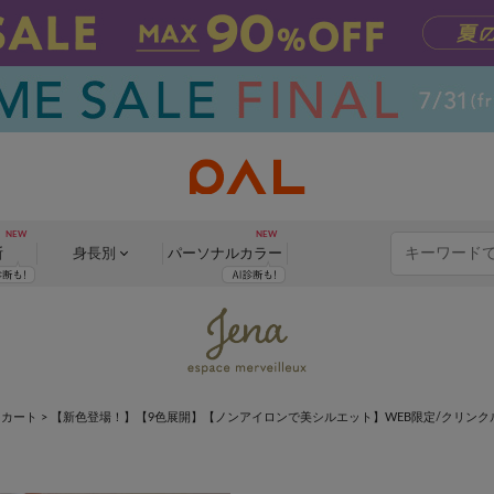
断
身長別
パーソナル
カラー
スカート
>
【新色登場！】【9色展開】【ノンアイロンで美シルエット】WEB限定/クリンク