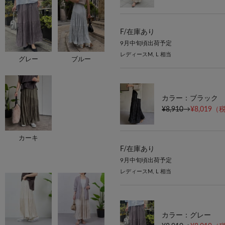
F/
在庫あり
9月中旬頃出荷予定
レディースM, L 相当
グレー
ブルー
カラー：ブラック
¥8,910
→
¥8,019
（税
カーキ
F/
在庫あり
9月中旬頃出荷予定
レディースM, L 相当
カラー：グレー