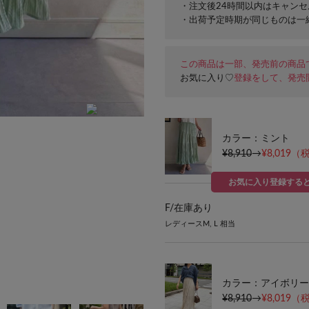
・注文後24時間以内はキャン
・出荷予定時期が同じものは一
この商品は一部、発売前の商品
お気に入り♡
登録をして、発売
カラー：ミント
¥8,910
→
¥8,019
（税
お気に入り登録する
F/
在庫あり
レディースM, L 相当
カラー：アイボリー
¥8,910
→
¥8,019
（税