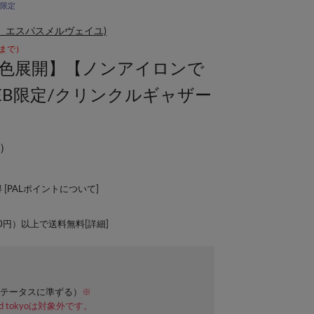
B限定
x(ジェナ エスパスメルヴェイユ)
00まで）
9色展開】【ノンアイロンで
EB限定/クリンクルギャザー
）
 [
PALポイントについて
]
00円）以上で送料無料[
詳細
]
テータスに準ずる）
※
ard tokyoは対象外です。