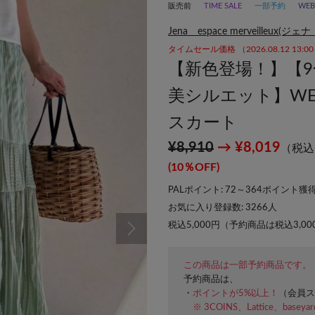
販売前
TIME SALE
一部予約
WE
Jena espace merveilleu
タイムセール価格 （2026.08.12 13:
【新色登場！】【
美シルエット】W
スカート
¥8,910
→ ¥8,019
（税込
(10％OFF)
PALポイント: 72～364ポイント獲得
お気に入り登録数:
3266
人
税込5,000円（予約商品は税込3,0
この商品は一部予約商品です。
予約商品は、
・
ポイントが5%以上！
（会員ス
※ 3COINS、Lattice、basey