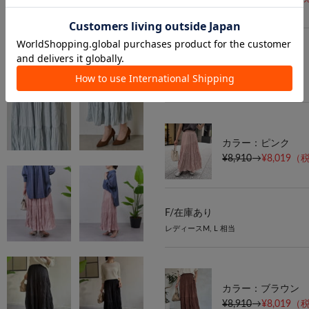
F/
在庫あり
9月中旬頃出荷予定
レディースM, L 相当
カラー：ピンク
¥8,910
→
¥8,019
（税
F/
在庫あり
レディースM, L 相当
カラー：ブラウン
¥8,910
→
¥8,019
（税