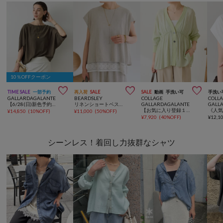
10％OFFクーポン



TIME SALE
一部予約
再入荷
SALE
SALE
動画
手洗い可
手洗い
GALLARDAGALANTE
BEARDSLEY
COLLAGE
COLL
【6/28(日)新色予約開始】【セットアップ対応】夏に最適！ドルマンジャージープルオーバー
リネンショートベスト【セットアップ】
GALLARDAGALANTE
GALL
【お気に入り登録１万超/軽量/体型カバー】ギャザー切替シアーシャツカーディガン
¥
14,850
(
10%OFF
)
¥
11,000
(
50%OFF
)
¥
7,920
(
40%OFF
)
¥
12,1
シーンレス！着回し力抜群なシャツ