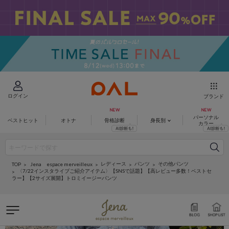
ログイン
ブランド
パーソナル
ベストヒット
オトナ
骨格診断
身長別
カラー
レディース
パンツ
その他パンツ
Jena espace merveilleux
TOP
〈7/22インスタライブご紹介アイテム〉【SNSで話題】【高レビュー多数！ベストセ
ラー】【2サイズ展開】トロミイージーパンツ