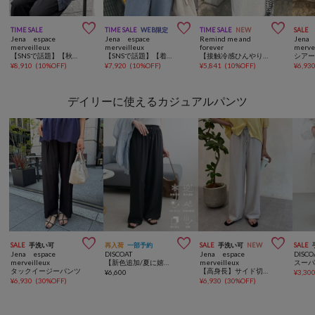



TIME SALE
TIME SALE
WEB限定
TIME SALE
NEW
SALE
Jena espace
Jena espace
Remind me and
Jena 
merveilleux
merveilleux
forever
merve
【SNSで話題】【秋まで着れる長袖】【サラサラデニム】テンセルデニムシャツ
【SNSで話題】【着るだけ1秒で決まる】【ブラウスみたいなカーデ】WEB限/シアーシャツカーディガン
【接触冷感ひんやりタッチ】テンセルデニムシャツジャケット
¥
8,910
(
10%OFF
)
¥
7,920
(
10%OFF
)
¥
5,841
(
10%OFF
)
¥
6,93
デイリーに使えるカジュアルパンツ



SALE
手洗い可
再入荷
一部予約
SALE
手洗い可
NEW
SALE
Jena espace
DISCOAT
Jena espace
DISCO
merveilleux
【新色追加/夏に嬉しい6機能/6サイズ展開】ー3kg見え!多機能とろみイージーパンツ
merveilleux
タックイージーパンツ
【高身長】サイド切替イージーパンツ
¥
6,600
¥
3,30
¥
6,930
(
30%OFF
)
¥
6,930
(
30%OFF
)