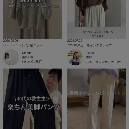
2026.08.04
2026.07.22
ペーパーヤーン7分袖ニット
7/22 神戸三田店インスタライブ
Maeda
べちか
南町田店
本部
russet OUTLET
Jena espace merveilleux