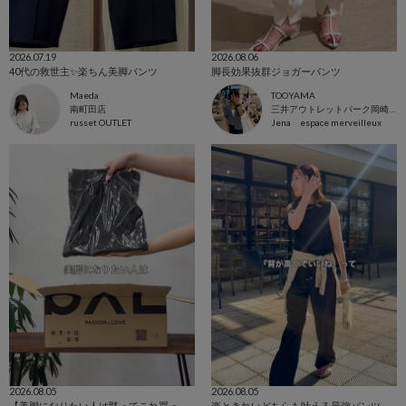
2026.07.19
2026.08.06
40代の救世主✨️楽ちん美脚パンツ
脚長効果抜群ジョガーパンツ
Maeda
TOOYAMA
南町田店
三井アウトレットパーク岡崎店
russet OUTLET
Jena espace merveilleux
2026.08.05
2026.08.05
【美脚になりたい人は黙ってこれ買って！】トロミイージーパンツ2
楽ときれいどちらも叶える最強パンツ