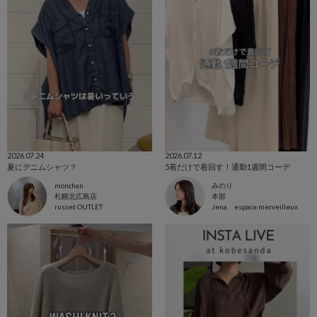
2026.07.24
2026.07.12
夏にデニムシャツ？
5着だけで着回す！通勤1週間コーデ
monchan
みのり
札幌北広島店
本部
russet OUTLET
Jena espace merveilleux