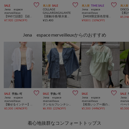



SALE
再入荷
SALE
再入荷
TIME SALE
再入荷
Jena espace
COLLAGE
Jena espace
DISCO
merveilleux
GALLARDAGALANTE
merveilleux
【SNSで話題】【頑張らなくても様になる】グログラントロミパンツ
【接触冷感/吸水速乾/UVカット/-3kg見えとろみパンツ】《8色６サイズ》ジャージワイドパンツ
【WEB限定新色登場！】【6色展開・3サイズ展開カラー有】トロミイージーパンツ2
¥
5,34
¥
7,920
(
20%OFF
)
¥
15,400
¥
9,801
(
10%OFF
)
Jena espace merveilleuxからのおすすめ



SALE
手洗い可
SALE
手洗い可
SALE
SALE
Jena espace
Jena espace
Jena espace
Jena 
merveilleux
merveilleux
merveilleux
merve
【魅せるインナー】【新色登場】スクエアタンクトップ
テンセルフレンチシャツ
【程良いシアー感の大人フリル】シアーバックラッフルシャツ
¥
3,300
(
40%OFF
)
¥
6,930
(
22%OFF
)
¥
5,500
(
44%OFF
)
¥
5,50
着心地抜群なコンフォートトップス