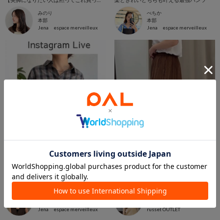
みのり
べちか
本部
本部
Jena espace merveilleux
Jena espace merveilleux
2026.08.05
2026.08.05
8/4（火）インスタライブご紹介アイテム
【WEB限定】クリンクルギャザースカート✨
みさき
monchan
神戸三田店
札幌北広島店
Jena espace merveilleux
russet OUTLET