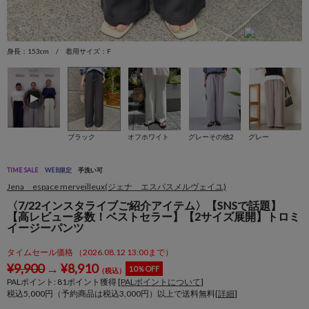
身長：153cm / 着用サイズ：F
身
ブラック
オフホワイト
グレーその他2
グレー
TIME SALE
WEB限定
手洗い可
Jena espace merveilleux(ジェナ エスパスメルヴェイユ)
〈7/22インスタライブご紹介アイテム〉【SNSで話題】
【高レビュー多数！ベストセラー】【2サイズ展開】トロミ
イージーパンツ
タイムセール価格 （2026.08.12 13:00まで）
¥
9,900
→
¥
8,910
10％OFF
（税込）
PALポイント:
81
ポイント獲得 [
PALポイントについて
]
税込5,000円（予約商品は税込3,000円）以上で送料無料[
詳細
]