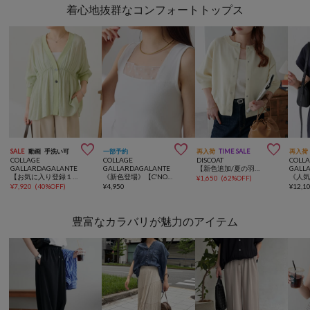
着心地抜群なコンフォートトップス



SALE
動画
手洗い可
一部予約
再入荷
TIME SALE
再入荷
COLLAGE
COLLAGE
DISCOAT
COLL
GALLARDAGALANTE
GALLARDAGALANTE
【新色追加/夏の羽織に♪】ライトスポンディッシュ半袖カーディガン《WEB限定》
GALL
【お気に入り登録１万超/軽量/体型カバー】ギャザー切替シアーシャツカーディガン
《新色登場》【C′NOTE/ノート】 シアー切り替えスクエアタンクトップ
¥
1,650
(
62%OFF
)
¥
7,920
(
40%OFF
)
¥
4,950
¥
12,1
豊富なカラバリが魅力のアイテム