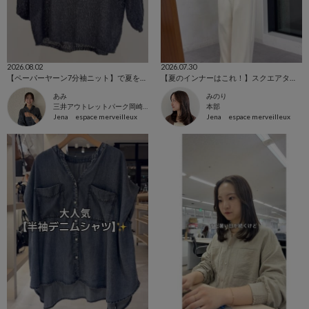
2026.08.02
2026.07.30
【ペーパーヤーン7分袖ニット】で夏を快適に☀️
【夏のインナーはこれ！】スクエアタンクトップ
あみ
みのり
三井アウトレットパーク岡崎店
本部
Jena espace merveilleux
Jena espace merveilleux