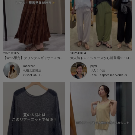
2026.08.05
2026.08.04
【WEB限定】クリンクルギャザースカート✨
大人気トロミシリーズから新登場✨トロミパラシュートパンツのご紹介！
monchan
yayoi
札幌北広島店
りんくう店
russet OUTLET
Jena espace merveilleux