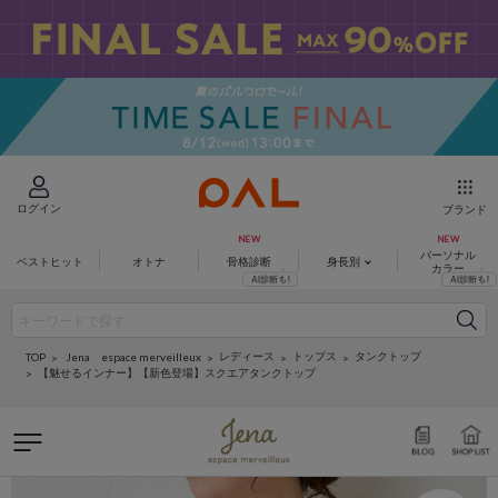
ログイン
ブランド
パーソナル
ベストヒット
オトナ
骨格診断
身長別
カラー
レディース
トップス
タンクトップ
Jena espace merveilleux
TOP
【魅せるインナー】【新色登場】スクエアタンクトップ