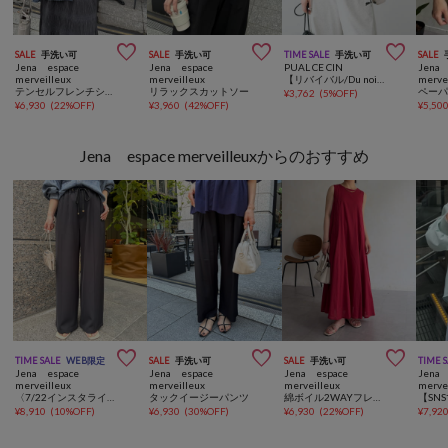



SALE
手洗い可
SALE
手洗い可
TIME SALE
手洗い可
SALE
Jena espace
Jena espace
PUAL CE CIN
Jena 
merveilleux
merveilleux
【リバイバル/Du noir】リネンタッチスクエアタンク
merve
テンセルフレンチシャツ
リラックスカットソー
¥
3,762
(
5%OFF
)
¥
6,930
(
22%OFF
)
¥
3,960
(
42%OFF
)
¥
5,50
Jena espace merveilleuxからのおすすめ



TIME SALE
WEB限定
SALE
手洗い可
SALE
手洗い可
TIME 
Jena espace
Jena espace
Jena espace
Jena 
merveilleux
merveilleux
merveilleux
merve
〈7/22インスタライブご紹介アイテム〉【SNSで話題】【高レビュー多数！ベストセラー】【2サイズ展開】トロミイージーパンツ
タックイージーパンツ
綿ボイル2WAYフレアワンピース
¥
8,910
(
10%OFF
)
¥
6,930
(
30%OFF
)
¥
6,930
(
22%OFF
)
¥
7,92