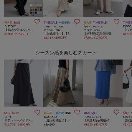



再入荷
SALE
TIME SALE
一部予約
再入荷
TIME SALE
TIME 
DISCOAT
Jena espace
Jena espace
DISCO
【累計22万本/22色展開/7サイズ】－3kg見え！とろみイージーパンツ≪メンズサイズあり≫
merveilleux
merveilleux
【新色登場！】【9色展開】【ノンアイロンで美シルエット】WEB限定/クリンクルギャザースカート
【WEB限定新色登場！】【6色展開・3サイズ展開カラー有】トロミイージーパンツ2
¥
5,346
(
10%OFF
)
¥
1,65
¥
8,019
(
10%OFF
)
¥
9,801
(
10%OFF
)
シーズン感を楽しむスカート



SALE
NEW
再入荷
一部予約
動画
TIME SALE
SALE
Lui's
DOUDOU
PUAL CE CIN
DISCO
サテンマーメイドスカート
【腰回り細見え】パネルプリーツスカート
【累計1万枚突破/-3kg見え/Du noir】ナロースカート
¥
11,721
(
28%OFF
)
¥
16,500
¥
4,620
(
40%OFF
)
¥
3,46