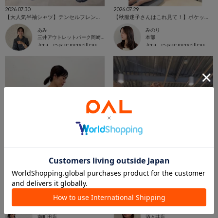
2026.07.30
2026.07.29
【大人気半袖シャツ】テンセルフレンチシャツをご紹介‼️
【秋服迷子さんはこれ見て！】ポケット切替ピーチスキンシャツ
あみ
みのり
三井アウトレットパーク岡崎店
本部
Jena espace merveilleux
Jena espace merveilleux
2026.07.29
2026.07.28
40代でもOK✨️レースアイテム
【着たらこんな感じ！】今買うのがお買い得！
Maeda
はたけ
南町田店
酒々井店