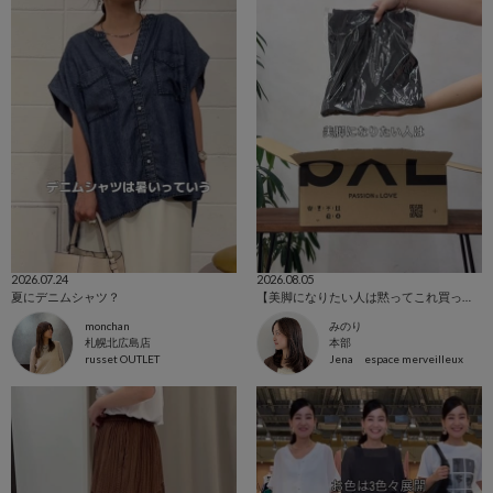
2026.07.24
2026.08.05
夏にデニムシャツ？
【美脚になりたい人は黙ってこれ買って！】トロミイージーパンツ2
monchan
みのり
札幌北広島店
本部
russet OUTLET
Jena espace merveilleux