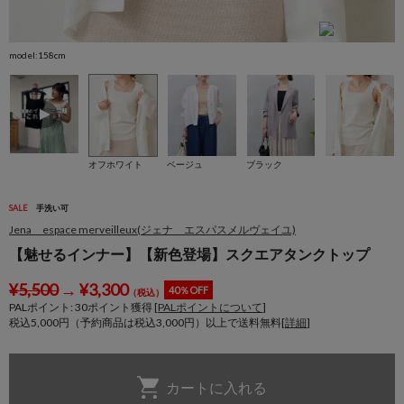
model:158cm
オフホワイト
ベージュ
ブラック
SALE
手洗い可
Jena espace merveilleux(ジェナ エスパスメルヴェイユ)
【魅せるインナー】【新色登場】スクエアタンクトップ
¥
5,500
→
¥
3,300
40％OFF
（税込）
PALポイント:
30
ポイント獲得 [
PALポイントについて
]
税込5,000円（予約商品は税込3,000円）以上で送料無料[
詳細
]