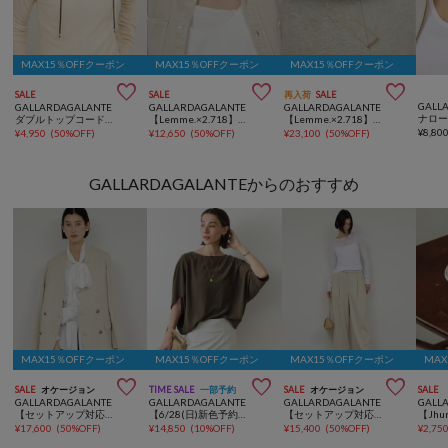
MAX15％OFFクーポン
MAX15％OFFクーポン
MAX15％OFFクーポン



SALE
SALE
再入荷
SALE
GALL
GALLARDAGALANTE
GALLARDAGALANTE
GALLARDAGALANTE
ダブルトップコードネックレス
【Lemme.×2.718】アンクネックレス
【Lemme.×2.718】ピラミッドネックレス
¥
8,80
¥
4,950
(
50%OFF
)
¥
12,650
(
50%OFF
)
¥
23,100
(
50%OFF
)
GALLARDAGALANTEからのおすすめ
MAX15％OFFクーポン
MAX15％OFFクーポン
MAX15％OFFクーポン
MA



SALE
オケージョン
TIME SALE
一部予約
SALE
オケージョン
SALE
GALLARDAGALANTE
GALLARDAGALANTE
GALLARDAGALANTE
GALL
【セットアップ対応】ノーカラーツイードジャケット
【6/28(日)新色予約開始】【セットアップ対応】夏に最適！ドルマンジャージープルオーバー
【セットアップ対応】ダブルタックツイードパンツ
¥
17,600
(
50%OFF
)
¥
14,850
(
10%OFF
)
¥
15,400
(
50%OFF
)
¥
2,75