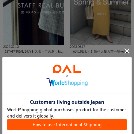
2025.09.10
2025.06.17
【STAFF REAL BUY】スタッフの夏→秋購入アイテム！本部スタッフ編
【6月18日(水)】新作大量入荷一覧vol.11
GALLARDAGALANTE
新静岡セノバ店 スタッフ
本部
新静岡セノバ店
GALLARDAGALANTE
GALLARDAGALANTE