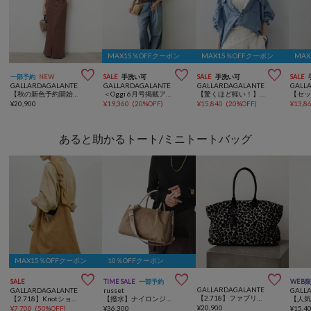
MAX15％OFFクーポン
MAX15％OFFクーポン
MA



一部予約
NEW
SALE
手洗い可
SALE
手洗い可
SALE
GALLARDAGALANTE
GALLARDAGALANTE
GALLARDAGALANTE
GALL
【秋の新色予約開始】【3サイズ展開/セットアップ対応】リヨセルスリットスカート
＜Oggi 6月号掲載アイテム＞【セットアップ対応】【夏でも快適】シアーデニムパンツ
【驚くほど軽い！】【セットアップ対応】シアーデニムシャツ
¥
20,900
¥
19,360
(
20%OFF
)
¥
15,840
(
20%OFF
)
¥
13,8
あると助かるトート/ミニトートバッグ
MAX15％OFFクーポン
10％OFFクーポン



SALE
TIME SALE
一部予約
WEB
GALLARDAGALANTE
GALLARDAGALANTE
russet
GALL
【2.718】ファブリックラージトート
【2.718】Knotショルダー
【撥水】ナイロンジャガード三層2WAYミニトートバッグ
¥
20,900
¥
7,700
(
50%OFF
)
¥
36,300
¥
15,4