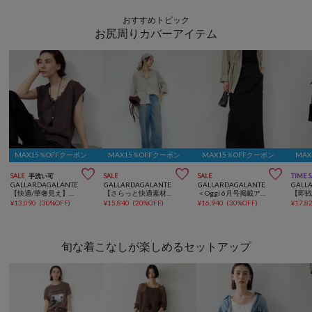
おすすめトピック
お尻周りカバーアイテム
MAX15％OFFクーポン
MAX15％OFFクーポン
MAX15％OFFクーポン
MA



SALE
手洗い可
SALE
SALE
TIME 
GALLARDAGALANTE
GALLARDAGALANTE
GALLARDAGALANTE
GALL
【快適/華奢見え】サイドスリットニット
【さらっと快適素材】ハーフスリーブシャツ
＜Oggi 6月号掲載アイテム＞【CHIKAコラボサイズ】チノストレッチスカート
¥
13,090
(
30%OFF
)
¥
15,840
(
20%OFF
)
¥
16,940
(
30%OFF
)
¥
17,8
旬な着こなしが楽しめるセットアップ