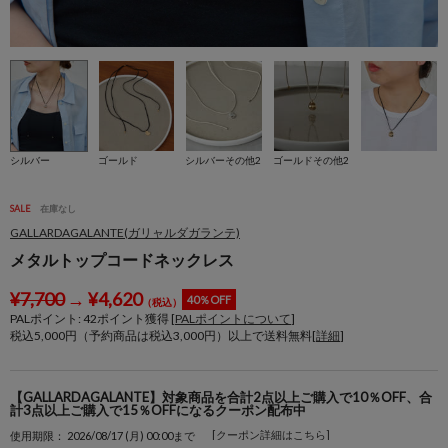
シルバー
ゴールド
シルバーその他2
ゴールドその他2
SALE
在庫なし
GALLARDAGALANTE(ガリャルダガランテ)
メタルトップコードネックレス
¥
7,700
→
¥
4,620
40％OFF
（税込）
PALポイント:
42
ポイント獲得 [
PALポイントについて
]
税込5,000円（予約商品は税込3,000円）以上で送料無料[
詳細
]
【GALLARDAGALANTE】対象商品を合計2点以上ご購入で10％OFF、合
計3点以上ご購入で15％OFFになるクーポン配布中
[クーポン詳細はこちら]
使用期限： 2026/08/17 (月) 00:00まで