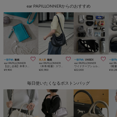
ear PAPILLONNERからのおすすめ



一部予約
動画
再入荷
動画
一部予約
UNISEX
一部予
ear PAPILLONNER
ear PAPILLONNER
ear PAPILLONNER
ear P
【ほし企画】本革スタッズフラグメントケース
《本革/軽量》スワローマチショルダーバッグ
ワイドテープショルダーバッグ《本革/軽量470g/ボディバッグ/500mlペットボトルも入る！/ユニセックス》
¥
9,900
¥
20,900
¥
22,000
¥
16,2
毎日使いたくなるボストンバッグ