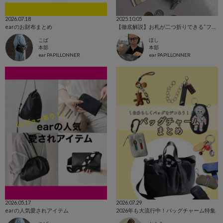
2026.07.18
2025.10.05
earのお財布まとめ
【徹底解説】お札が二つ折りできる“フラグメントケース”（10/5更新！）
こば
ほし
本部
本部
ear PAPILLONNER
ear PAPILLONNER
2026.05.17
2026.07.29
earの人気愛されアイテム
2026年も大流行中！バッグチャーム特集