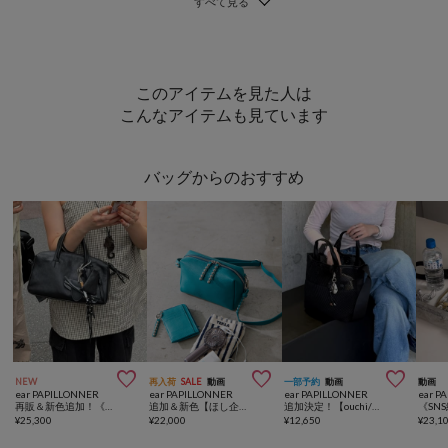
このアイテムを見た人は
こんなアイテムも見ています
バッグからのおすすめ



NEW
再入荷
SALE
動画
一部予約
動画
動画
ear PAPILLONNER
ear PAPILLONNER
ear PAPILLONNER
ear P
再販＆新色追加！《uchida企画》本革2WAYシンプルボストンバッグ
追加＆新色【ほし企画】スタッズポシェット/ショルダーバッグ
追加決定！【ouchi/ほし企画】ダイヤメッシュ2WAYトートバッグ Sサイズ
¥
25,300
¥
22,000
¥
12,650
¥
23,1