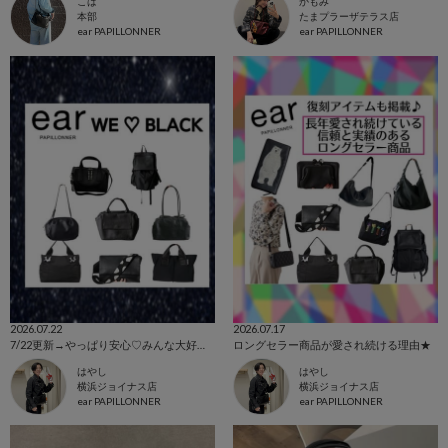
こば
かもみ
本部
たまプラーザテラス店
ear PAPILLONNER
ear PAPILLONNER
2026.07.22
2026.07.17
7/22更新→やっぱり安心♡みんな大好き黒バッグ
ロングセラー商品が愛され続ける理由★
はやし
はやし
横浜ジョイナス店
横浜ジョイナス店
ear PAPILLONNER
ear PAPILLONNER