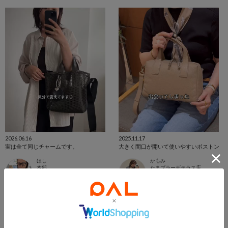
2026.06.16
2025.11.17
実は全て同じチャームです。
大きく間口が開いて使いやすいボストン
ほし
かもみ
本部
たまプラーザテラス店
ear PAPILLONNER
ear PAPILLONNER