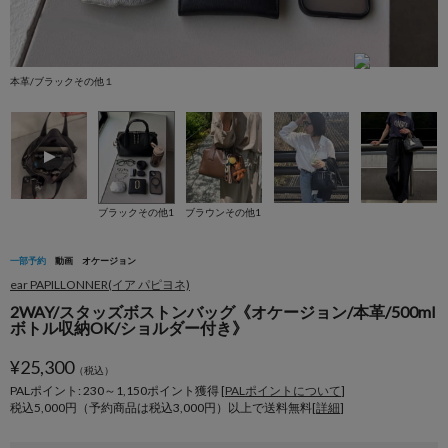
身
本革/ブラックその他１
良
ブラックその他1
ブラウンその他1
一部予約
動画
オケージョン
ear PAPILLONNER(イア パピヨネ)
2WAY/スタッズボストンバッグ《オケージョン/本革/500ml
ボトル収納OK/ショルダー付き》
¥
25,300
（税込）
PALポイント: 230
～
1,150
ポイント獲得 [
PALポイントについて
]
税込5,000円（予約商品は税込3,000円）以上で送料無料[
詳細
]