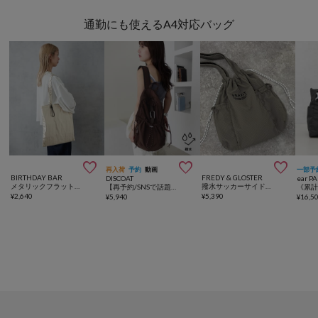
通勤にも使えるA4対応バッグ



再入荷
予約
動画
一部予
BIRTHDAY BAR
FREDY & GLOSTER
DISCOAT
ear P
メタリックフラットエコバッグ
撥水サッカーサイドポケットトートバッグ
【再予約/SNSで話題！/撥水/軽量】シアーリップバックパック
¥
2,640
¥
5,390
¥
5,940
¥
16,5