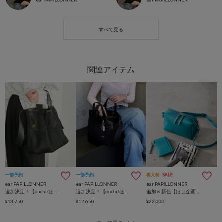
一部予約
一部予約
再入荷
SALE
ear PAPILLONNER
ear PAPILLONNER
ear PAPILLONNER
追加決定！【ouchi/ほし企画】ダイヤメッシュ2WAYトートバッグLサイズ
追加決定！【ouchi/ほし企画】ダイヤメッシュ2WAYトートバッグ Sサイズ
追加＆新色【ほし企画】スタッズポシェット/ショルダーバッグ
¥13,750
¥12,650
¥22,000