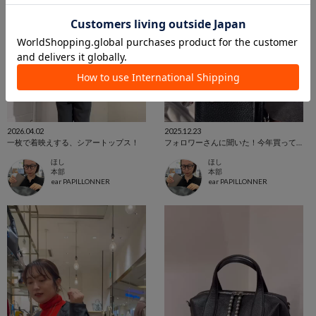
2026.04.02
2025.12.23
一枚で着映えする、シアートップス！
フォロワーさんに聞いた！今年買って良かったもの♡
ほし
ほし
本部
本部
ear PAPILLONNER
ear PAPILLONNER