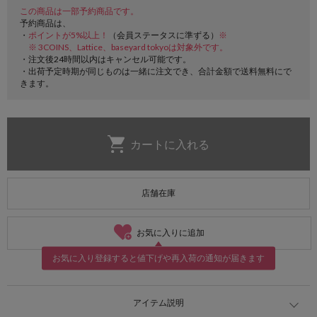
この商品は一部予約商品です。
予約商品は、
・
ポイントが5%以上！
（会員ステータスに準ずる）
※
※ 3COINS、Lattice、baseyard tokyoは対象外です。
・注文後24時間以内はキャンセル可能です。
・出荷予定時期が同じものは一緒に注文でき、合計金額で送料無料にで
きます。
店舗在庫
お気に入りに追加
お気に入り登録すると値下げや再入荷の通知が届きます
アイテム説明