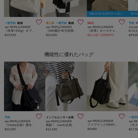
2BUY10％OFFクーポン
10



一部予約
動画
再入荷
一部予約
動画
SALE
予約
ear PAPILLONNER
ear PAPILLONNER
ear PAPILLONNER
russe
《本革/410g》オブロングボストンバッグ
《SNS累計40万回再生超え！/本革/WEB限定カラーあり/軽量》ロングハンドルボストンバッグ
《本革》ホースチャームボストンバッグ
¥
19,250
¥
22,000
¥
21,120
(
20%OFF
)
¥
39,6
機能性に優れたバッグ



予約
インフルエンサー企画
一部予
ear PAPILLONNER
ear PAPILLONNER
ear PAPILLONNER
ear P
ファブリック2WAYショルダーバッグS《A4サイズ対応/2way》
《Utaha企画》撥水3WAYリュック
再販！《ouchi企画》アジャスタートートバッグ横型
¥
9,680
¥
13,200
¥
12,100
¥
27,5