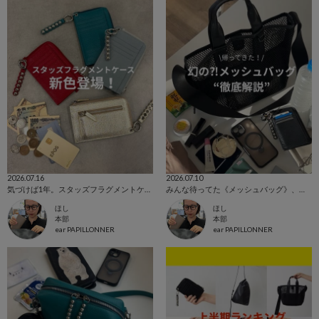
2026.07.16
2026.07.10
気づけば1年。スタッズフラグメントケースと新色のお話
みんな待ってた《メッシュバッグ》、帰ってきます！
ほし
ほし
本部
本部
ear PAPILLONNER
ear PAPILLONNER