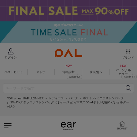
ログイン
ブランド
パーソナル
ベストヒット
オトナ
骨格診断
身長別
カラー
レディース
バッグ
ボストン/ミニボストンバッグ
ear PAPILLONNER
TOP
2WAY/スタッズボストンバッグ《オケージョン/本革/500mlボトル収納OK/ショルダー
付き》