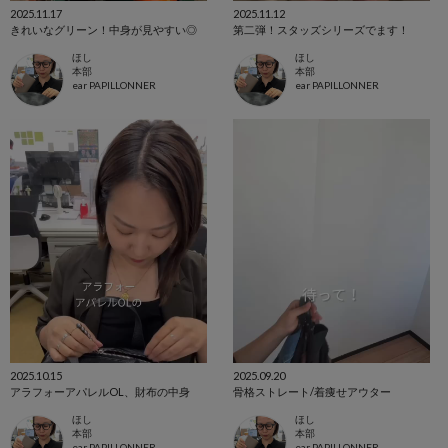
2025.11.17
2025.11.12
きれいなグリーン！中身が見やすい◎
第二弾！スタッズシリーズでます！
ほし
ほし
本部
本部
ear PAPILLONNER
ear PAPILLONNER
2025.10.15
2025.09.20
アラフォーアパレルOL、財布の中身
骨格ストレート/着痩せアウター
ほし
ほし
本部
本部
ear PAPILLONNER
ear PAPILLONNER