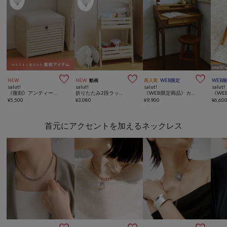



NEW
NEW
動画
再入荷
WEB限定
WEB
salut!
salut!
salut!
salut!
《復刻》アンティークスツールボックス（耐荷重70kg）
折りたたみ2段ラック／25th Special Price Item
《WEB限定商品》カントリーライティングデスク
¥
5,500
¥
3,080
¥
9,900
¥
6,60
首元にアクセントを加えるネックレス