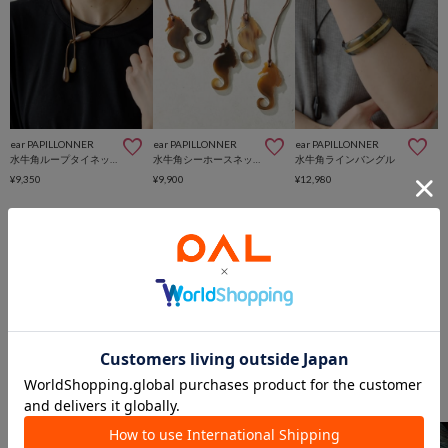
ear PAPILLONNER
ear PAPILLONNER
ear PAPILLONNER
水牛角ループタイネックレス
水牛角シーホースネックレス
水牛角ラインバングル
¥9,350
¥9,900
¥12,980
このアイテムを見た人は
こんなアイテムも見ています
アクセサリーからのおすすめ