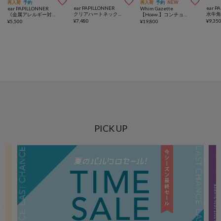



再入荷
予約
再入荷
予約
NEW
ear PAPILLONNER
ear P
ear PAPILLONNER
Whim Gazette
クリアハートネックレス
《金属アレルギー対応/ステンレス》ロープチェーンネックレス
【Hoaw.】コンチョループタイネックレス
¥
7,480
¥
9,35
¥
5,500
¥
19,800
PICK UP