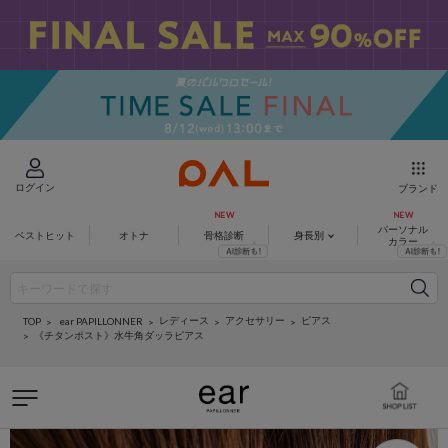
ログイン
ブランド
パーソナル
ベストヒット
オトナ
骨格診断
身長別
カラー
レディース
アクセサリー
ピアス
ear PAPILLONNER
TOP
《チタンポスト》水牛角ダッラピアス