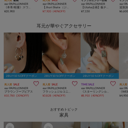
再入荷
動画
再入荷
SALE
インフルエンサー企画
インフ
ear PAPILLONNER
ear PAPILLONNER
ear PAPILLONNER
ear P
《本革/軽量》スワローマチショルダーバッグ
【Jhuri Shate （ジュリシャテ）】ラグトートバッグ《A4サイズ対応/軽量340g》
【Utaha企画】板チョコモチーフチェーンチャーム《インフルエンサー企画チャーム》
¥
20,900
¥
7,920
(
40%OFF
)
¥
7,150
¥
6,60
耳元が華やぐアクセサリー
2BUY10％OFFクーポン
2BUY10％OFFクーポン
2BUY10％OFFクーポン



再入荷
SALE
再入荷
SALE
TIME SALE
再入荷
ear PAPILLONNER
ear PAPILLONNER
ear PAPILLONNER
ear P
ブラウンフープピアス
フラッシュジルコニアピアス
《スターリングシルバー使用》スタンプコンチョイヤリング
¥
10,780
(
30%OFF
)
¥
3,828
(
40%OFF
)
¥
8,910
(
40%OFF
)
¥
4,95
おすすめトピック
家具