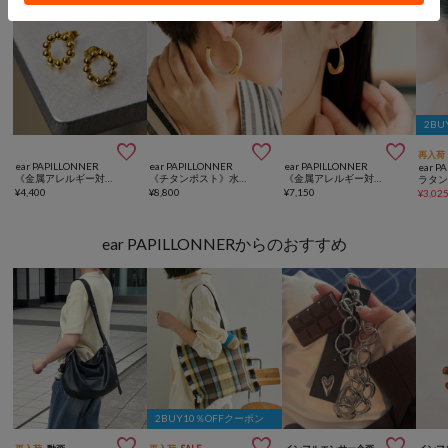
2BU



再入荷
ear PAPILLONNER
ear PAPILLONNER
ear PAPILLONNER
ear P
《金属アレルギー対応/ステンレス》ボールサークルピアス
《チタンポスト》水牛角ホワイトフープピアス
《金属アレルギー対応/ステンレス》クレイドルピアス
ラタ
¥
4,400
¥
8,800
¥
7,150
¥
3,02
ear PAPILLONNERからのおすすめ
2BUY10％OFFクーポン


