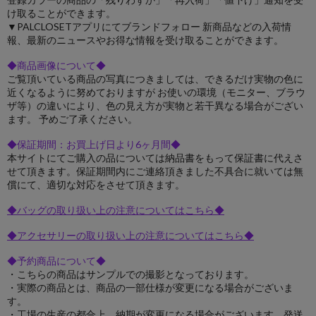
け取ることができます。
▼PALCLOSETアプリにてブランドフォロー 新商品などの入荷情
報、最新のニュースやお得な情報を受け取ることができます。
◆商品画像について◆
ご覧頂いている商品の写真につきましては、できるだけ実物の色に
近くなるように努めておりますが お使いの環境（モニター、ブラウ
ザ等）の違いにより、色の見え方が実物と若干異なる場合がござい
ます。 予めご了承ください。
◆保証期間：お買上げ日より6ヶ月間◆
本サイトにてご購入の品については納品書をもって保証書に代えさ
せて頂きます。保証期間内にご連絡頂きました不具合に就いては無
償にて、適切な対応をさせて頂きます。
◆バッグの取り扱い上の注意についてはこちら◆
◆アクセサリーの取り扱い上の注意についてはこちら◆
◆予約商品について◆
・こちらの商品はサンプルでの撮影となっております。
・実際の商品とは、商品の一部仕様が変更になる場合がございま
す。
・工場の生産の都合上、納期が変更になる場合がございます。発送