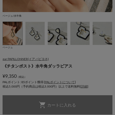
ベージュ/水牛角
ベ
ベージュ
ear PAPILLONNER(イア パピヨネ)
《チタンポスト》水牛角ダッラピアス
¥
9,350
（税込）
PALポイント: 85
ポイント獲得 [
PALポイントについて
]
税込5,000円（予約商品は税込3,000円）以上で送料無料[
詳細
]