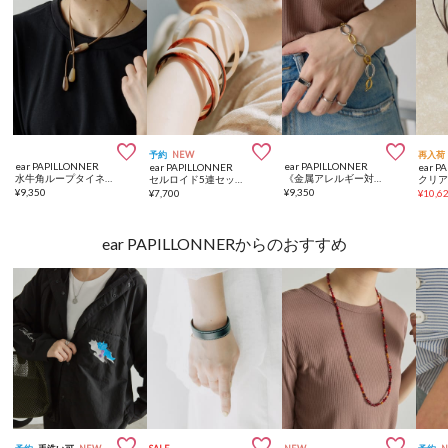



予約
NEW
再入荷
ear PAPILLONNER
ear PAPILLONNER
ear PAPILLONNER
ear P
水牛角ループタイネックレス
《金属アレルギー対応/ステンレス》バイカラーリングブレスレット
セルロイド5連セットバングル
¥
9,350
¥
9,350
¥
7,700
¥
10,6
ear PAPILLONNERからのおすすめ


