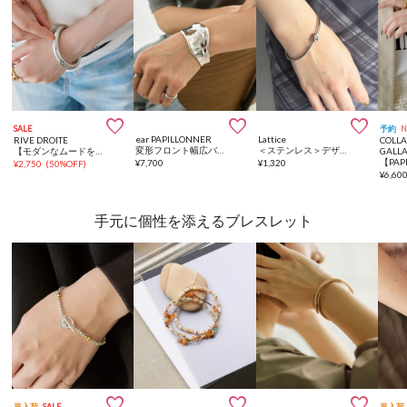



SALE
予約
ear PAPILLONNER
Lattice
RIVE DROITE
COLL
変形フロント幅広バングル
＜ステンレス＞デザインバングル
【モダンなムードを纏う】daenバングル
GALL
¥
7,700
¥
1,320
¥
2,750
(
50%OFF
)
¥
6,60
手元に個性を添えるブレスレット



再入荷
SALE
再入荷