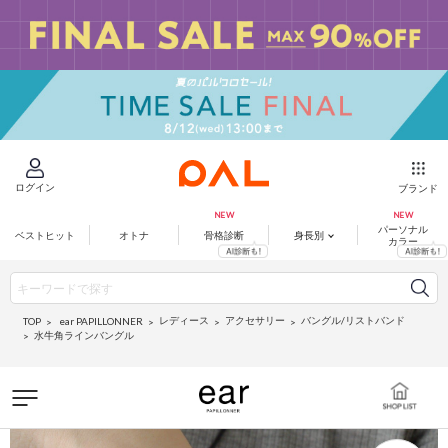
ログイン
ブランド
パーソナル
ベストヒット
オトナ
骨格診断
身長別
カラー
レディース
アクセサリー
バングル/リストバンド
ear PAPILLONNER
TOP
水牛角ラインバングル