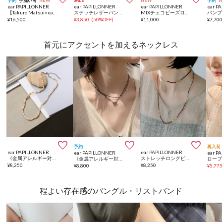
予約
手洗い可
NEW
SALE
NEW
予約
ear PAPILLONNER
ear PAPILLONNER
ear PAPILLONNER
ear P
【Takuro Matsui×ear】コラボウインドブレーカー《撥水/UV加工あり》
ステッチレザーバングル
MIXチェコビーズロングネックレス
¥
16,500
¥
3,850
(
50%OFF
)
¥
11,000
¥
7,70
首元にアクセントを加えるネックレス



予約
再入荷
ear PAPILLONNER
ear PAPILLONNER
ear PAPILLONNER
ear P
《金属アレルギー対応/ステンレス》カラースライスシェルネックレス
ストレッチロングビーズネックレス
《金属アレルギー対応/ステンレス》ブラックセットネックレス
¥
8,250
¥
8,250
¥
8,800
¥
5,77
程よい存在感のバングル・リストバンド