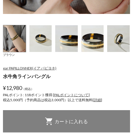
ブ
ブラウン
ear PAPILLONNER(イア パピヨネ)
水牛角ラインバングル
¥
12,980
（税込）
PALポイント: 118
ポイント獲得 [
PALポイントについて
]
税込5,000円（予約商品は税込3,000円）以上で送料無料[
詳細
]