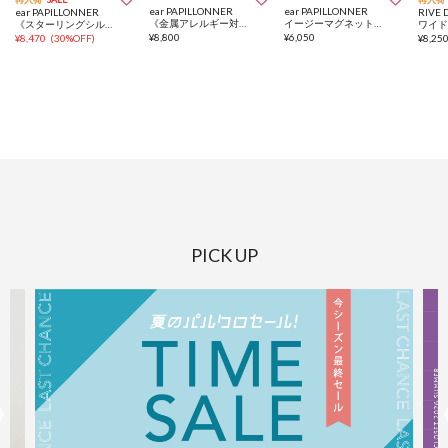
ear PAPILLONNER
ear PAPILLONNER
ear PAPILLONNER
RIVE 
《金属アレルギー対応/ステンレス》カラースライスシェルSETブレスレット
イージーマグネットブレスレット
《スターリングシルバー使用》縞々ナバホパールブレスレット
ワイ
¥
8,800
¥
6,050
¥
8,470
(
30%OFF
)
¥
8,25
PICK UP