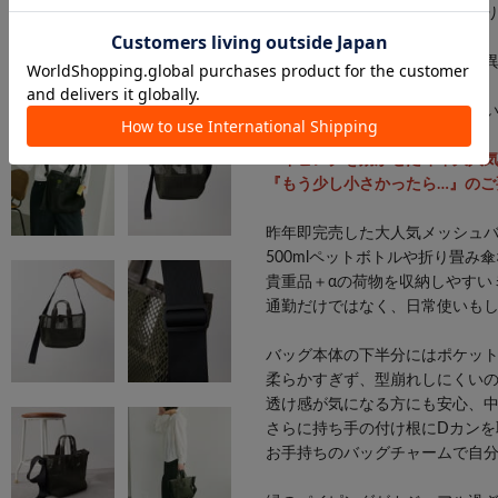
・限定数量に達し次第、締め切
・追加生産商品は、一部の店舗
・カラーによってお届け時期が
※店舗への追加納品予定はなく
す。ぜひお早めにご検討くださ
パイピングを効かせた昨年大人
『もう少し小さかったら…』のご
昨年即完売した大人気メッシュバ
500mlペットボトルや折り畳み
貴重品＋αの荷物を収納しやすい
通勤だけではなく、日常使いも
バッグ本体の下半分にはポケッ
柔らかすぎず、型崩れしにくい
透け感が気になる方にも安心、
さらに持ち手の付け根にDカンを
お手持ちのバッグチャームで自