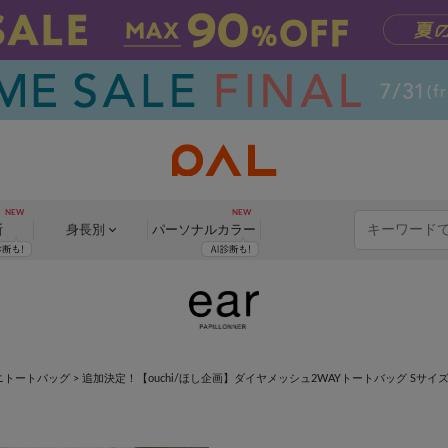
断
身長別
パーソナル
カラー
ニトートバッグ
>
追加決定！【ouchi/ほし企画】ダイヤメッシュ2WAYトートバッグ Sサイ