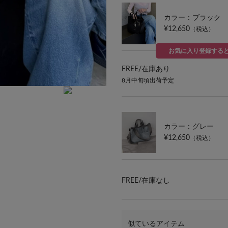
カラー：ブラック
¥12,650
（税込）
お気に入り登録する
FREE/
在庫あり
8月中旬頃出荷予定
グレー/サイズ：持ち手30cm、高さ25cm、開
全長～106cm、重さ350g
カラー：グレー
¥12,650
（税込）
FREE/
在庫なし