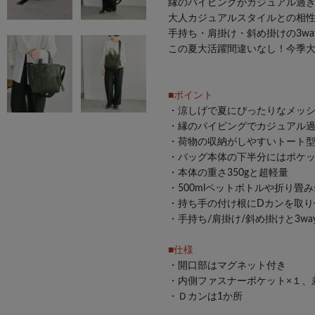
縁のパイピングがカジュアル過
大人カジュアルスタイルとの相
手持ち・肩掛け・斜め掛けの3wa
この夏大活躍間違いなし！今季
■ポイント
・涼しげで夏にぴったりなメッ
・縁のパイピングでカジュアル
・荷物の収納がしやすいトート
・バッグ本体の下半分にはポケ
・本体の重さ350gと超軽量
・500mlペットボトルや折り畳
・持ち手の付け根にDカンを取り
・手持ち/肩掛け/斜め掛けと3wa
■仕様
・開口部はマグネット付き
・内側ファスナーポケット×１、
・Ｄカンは1か所