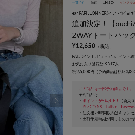
一部予約
動画
UNISEX
インフル
ear PAPILLONNER(イア パピヨネ
追加決定！【ouc
2WAYトートバッグ
¥
12,650
（税込）
PALポイント: 115～575ポイント獲得
お気に入り登録数:
9347
人
税込5,000円（予約商品は税込3,0
この商品は一部予約商品です。
予約商品は、
・
ポイントが5%以上！
（会員ス
※ 3COINS、Lattice、basey
・注文後24時間以内はキャン
・出荷予定時期が同じものは一