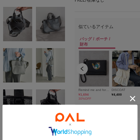
FREE/
在庫なし
完売カラーWEB分追加決定！