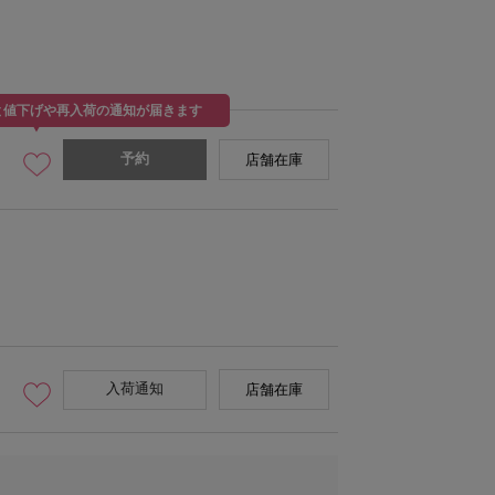
と値下げや再入荷の通知が届きます
予約
店舗在庫
口幅35cm、底幅23.5cm、マチ13cm、ショルダー
カーキ/身長161cm
入荷通知
店舗在庫