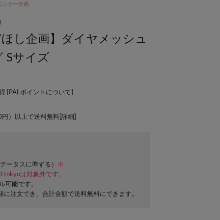
エンサー企画
)
hi/ほし企画】ダイヤメッシュ
 Sサイズ
 [
PALポイントについて
]
00円）以上で送料無料[
詳細
]
テータスに準ずる）
※
ard tokyoは対象外です。
セル可能です。
緒に注文でき、合計金額で送料無料にできます。