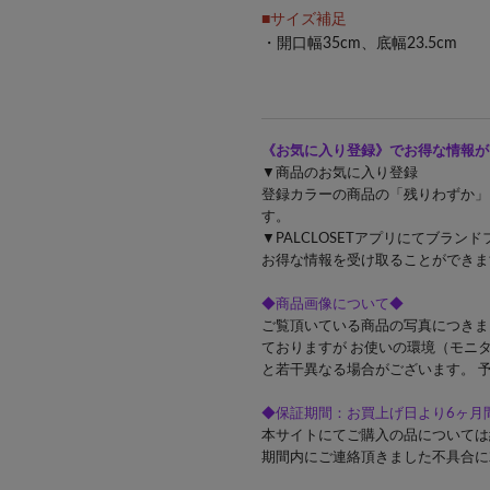
■サイズ補足
・開口幅35cm、底幅23.5cm
《お気に入り登録》でお得な情報が
▼商品のお気に入り登録
登録カラーの商品の「残りわずか」
す。
▼PALCLOSETアプリにてブラ
お得な情報を受け取ることができま
◆商品画像について◆
ご覧頂いている商品の写真につきま
ておりますが お使いの環境（モニ
と若干異なる場合がございます。 
◆保証期間：お買上げ日より6ヶ月
本サイトにてご購入の品については
期間内にご連絡頂きました不具合に