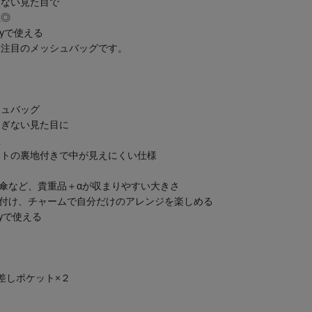
ぎない見た目で
性◎
yで使える
大注目のメッシュバッグです。
シュバッグ
過ぎない見た目に
型
ットの裏地付きで中が見えにくい仕様
み傘など、貴重品＋αが収まりやすい大きさ
付け、チャームで自分だけのアレンジを楽しめる
yで使える
差しポケット×２