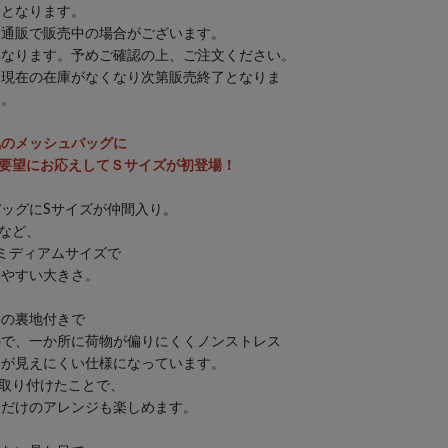
りとなります。
、通販で販売中の場合がございます。
異なります。予めご確認の上、ご注文ください。
、現在の在庫がなくなり次第販売終了となりま
い。
気のメッシュバッグに
要望にお応えしてＳサイズが初登場！
ッグにSサイズが仲間入り。
傘など、
ミディアムサイズで
しやすい大きさ。
トの裏地付きで
ので、一か所に荷物が偏りにくくノンストレス
中が見えにくい仕様になっています。
取り付けたことで、
分だけのアレンジも楽しめます。