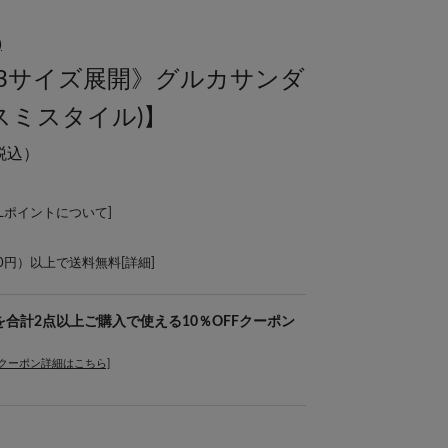
)
の3サイズ展開》グルカサンダ
E(スミスタイル)】
税込）
ALポイントについて
]
00円）以上で送料無料[
詳細
]
象商品を合計2点以上ご購入で使える10％OFFクーポン
[クーポン詳細はこちら]