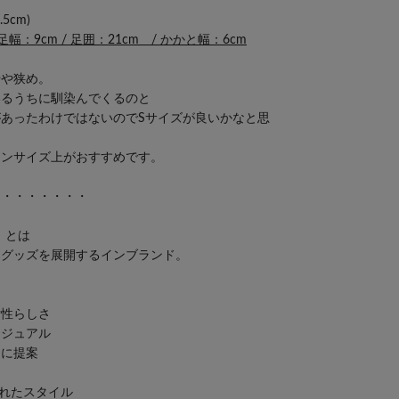
cm)
 足幅：9cm / 足囲：21cm / かかと幅：6cm
やや狭め。
いるうちに馴染んでくるのと
あったわけではないのでSサイズが良いかなと思
ワンサイズ上がおすすめです。
・・・・・・・・
】
とは
アパレル、グッズを展開するインブランド。
女性らしさ
カジュアル
々に提案
されたスタイル