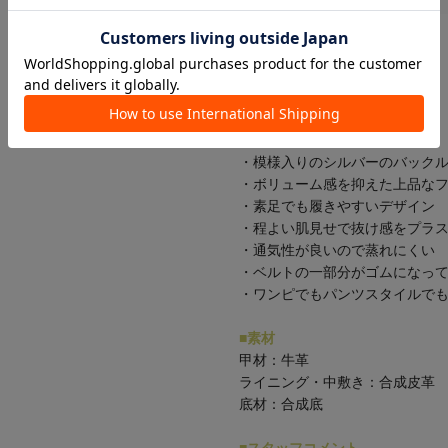
シルバーバックルがポイント！
本革製の万能グルカサンダル
■デザイン・着心地
・模様入りのシルバーのバック
・ボリューム感を抑えた上品な
・素足でも履きやすいデザイン
・程よい肌見せで抜け感をプラ
・通気性が良いので蒸れにくい
・ベルトの一部分がゴムになっ
・ワンピでもパンツスタイルで
■素材
甲材：牛革
ライニング・中敷き：合成皮革
底材：合成底