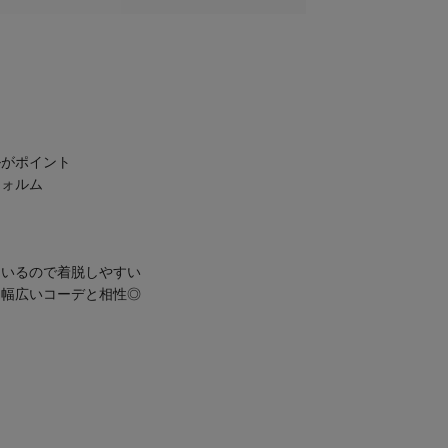
ルがポイント
フォルム
ス
ているので着脱しやすい
も幅広いコーデと相性◎