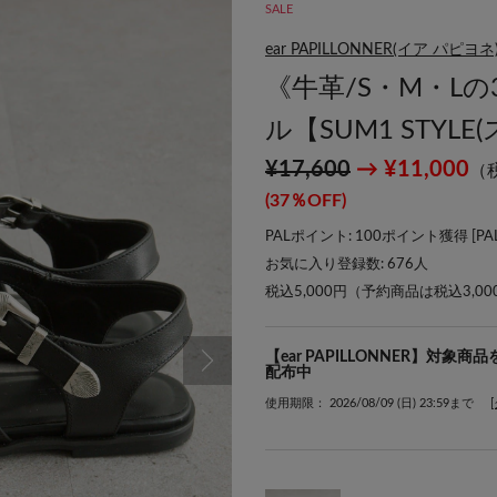
SALE
ear PAPILLONNER(イア パピヨネ
《牛革/S・M・L
ル【SUM1 STYL
¥17,600
→ ¥11,000
（
(37％OFF)
PALポイント: 100ポイント獲得 [
P
お気に入り登録数:
676
人
税込5,000円（予約商品は税込3,0
【ear PAPILLONNER】対
配布中
使用期限： 2026/08/09 (日) 23:59まで