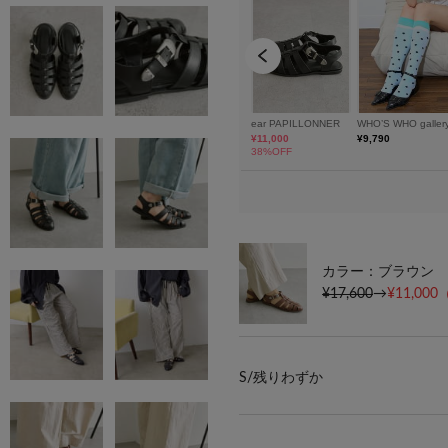
カラー：ブラウン
¥17,600
→
¥11,000
S/
残りわずか