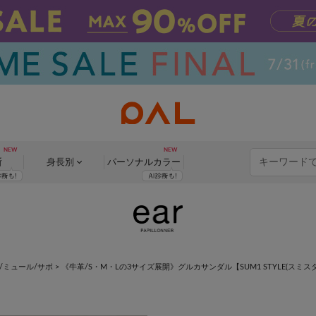
断
身長別
パーソナル
カラー
/ミュール/サボ
>
《牛革/S・M・Lの3サイズ展開》グルカサンダル【SUM1 STYLE(スミス