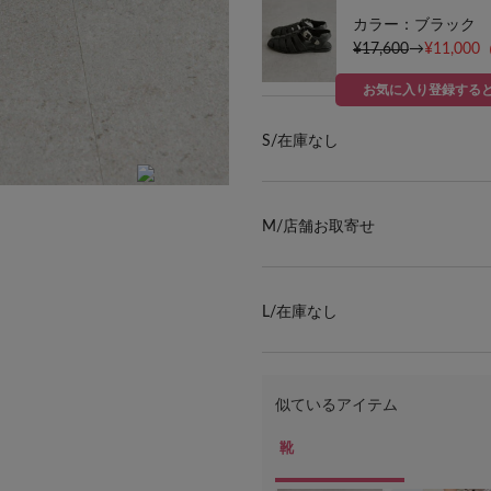
カラー：ブラック
¥17,600
→
¥11,000
お気に入り登録する
S/
在庫なし
ブラウン/模様入りのシルバーバックルがポ
M/
店舗お取寄せ
L/
在庫なし