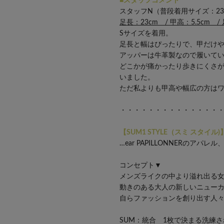
■スタッフコメント
スタッフN（普段着用サイズ：23.5
足長：23cm / 甲高：5.5cm /
Sサイズを着用。
足長と幅はぴったりで、甲だけ
アッパーは牛革製なので履いて
どこかが痛かったり歩きにくさが
いました。
ただ私よりも甲高や幅広の方は
・・・・・・・・・・・・・・
【SUM1 STYLE（スミ スタイル)
…ear PAPILLONNERの
コンセプト▼
メンズライクの中より溢れ出る
動きのある大人の新しいニュー
自らファッションを創り出す人
SUM：統合 1枚で決まる洗練