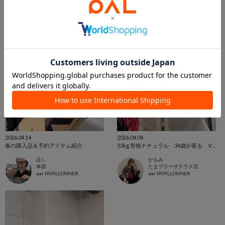
2026.04.14
2026.04.04
春の購入品＆予約アイテム紹介
53kg 骨格ナチュラル 34歳が着る Vネックリブカーディガン
ほし
かもみ
本部
たまプラーザテラス店
ear PAPILLONNER
ear PAPILLONNER