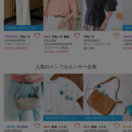
MAX15％OFFクーポン
MA



TIME SALE
手洗い可
SALE
手洗い可
動画
手洗い可
TIME 
LOUNGEDRESS
COLLAGE
BEARDSLEY
LOUN
ドロストスウェットパンツ
GALLARDAGALANTE
ボリュームスリーブメッシュプルオーバー
【コラージュ名品/接触冷感】【体型カバー】ドルマンジャージスクエアプルオーバー
¥
9,900
(
40%OFF
)
¥
23,100
¥
9,90
¥
10,560
(
20%OFF
)
人気のインフルエンサー企画
2BUY10％OFFクーポン
2BUY10％OFFクーポン



一部予約
WEB限定
SALE
動画
コラボ
SALE
動画
コラボ
再入荷
RIVE DROITE
ear PAPILLONNER
ear PAPILLONNER
ear P