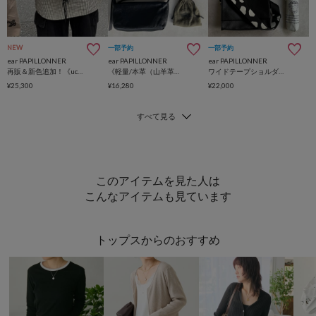
NEW
一部予約
一部予約
ear PAPILLONNER
ear PAPILLONNER
ear PAPILLONNER
再販＆新色追加！《uchida企画》本革2WAYシンプルボストンバッグ
《軽量/本革（山羊革）》ボックスミニショルダーバッグ
ワイドテープショルダーバッグ《本革/軽量470g/ボディバッグ/500mlペットボトルも入る！/ユニセックス》
¥25,300
¥16,280
¥22,000
このアイテムを見た人は
こんなアイテムも見ています
トップスからのおすすめ