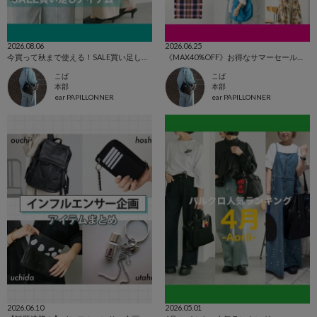
2026.08.06
2026.06.25
今買って秋まで使える！SALE買い足しアイテム
《MAX40%OFF》お得なサマーセールを開催！
こば
こば
本部
本部
ear PAPILLONNER
ear PAPILLONNER
2026.06.10
2026.05.01