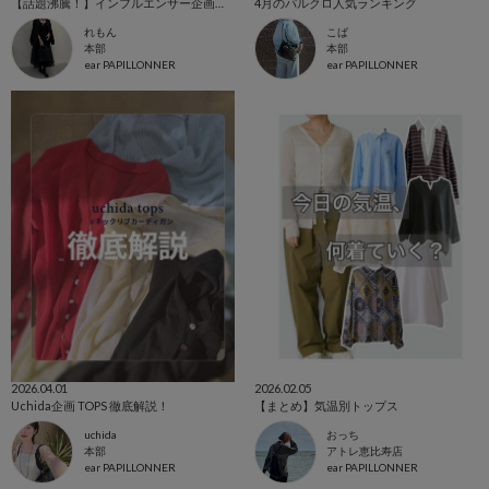
【話題沸騰！】インフルエンサー企画アイテムまとめ
4月のパルクロ人気ランキング
れもん
こば
本部
本部
ear PAPILLONNER
ear PAPILLONNER
2026.04.01
2026.02.05
Uchida企画 TOPS 徹底解説！
【まとめ】気温別トップス
uchida
おっち
本部
アトレ恵比寿店
ear PAPILLONNER
ear PAPILLONNER