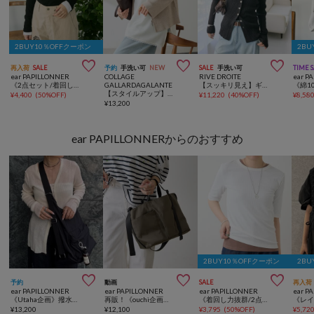
2BUY10％OFFクーポン
2BU



再入荷
SALE
予約
手洗い可
NEW
SALE
手洗い可
TIME 
ear PAPILLONNER
COLLAGE
RIVE DROITE
ear P
《2点セット/着回し力抜群/伸縮性》セットトップス【SUM1 STYLE(スミスタイル)】
GALLARDAGALANTE
【スッキリ見え】ギマコットンシアーリブカーディガン
【スタイルアップ】フロントジップリブニット
¥
4,400
(
50%OFF
)
¥
11,220
(
40%OFF
)
¥
8,58
¥
13,200
ear PAPILLONNERからのおすすめ
2BUY10％OFFクーポン
2BU



予約
動画
SALE
再入荷
ear PAPILLONNER
ear PAPILLONNER
ear PAPILLONNER
ear P
《Utaha企画》撥水3WAYリュック
再販！《ouchi企画》アジャスタートートバッグ横型
《着回し力抜群/2点セット/別々にも着れる/ストレッチ》セットリブカットソー【SUM1 STYLE(スミスタイル)】
¥
13,200
¥
12,100
¥
3,795
(
50%OFF
)
¥
5,72