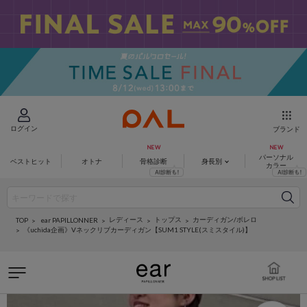
ログイン
ブランド
パーソナル
ベストヒット
オトナ
骨格診断
身長別
カラー
レディース
トップス
カーディガン/ボレロ
ear PAPILLONNER
TOP
《uchida企画》Vネックリブカーディガン【SUM1 STYLE(スミスタイル)】