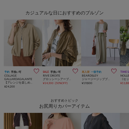
カジュアルな日におすすめのブルゾン



予約
手洗い可
SALE
手洗い可
再入荷
一部予約
TIME 
COLLAGE
RIVE DROITE
BEARDSLEY
NOLLE
GALLARDAGALANTE
グロッシーシアーブルゾン
ジャージージップブルゾン
【アレンジを楽しめる】ツイルフライトブルゾン
¥
14,300
(
50%OFF
)
¥
19,800
¥
11,8
¥
24,200
おすすめトピック
お尻周りカバーアイテム