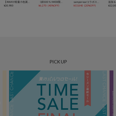
【4WAY/軽量/5色展開/SHIHO企画】マルチWAYレザーバッグ
《綿100％/WEB限定カラーあり》sampo×earコラボTシャツ
sampo×earコラボスワローマチショルダーバッグS《本革》
¥
20,900
¥
6,270
(
40%OFF
)
¥
15,840
(
20%OFF
)
¥
22,0
PICK UP