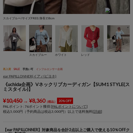
スカイブルー/サイズFREE/身長158cm
ホ
スカイブルー
ホワイト
レッド
再入荷
SALE
手洗い可
インフルエンサー企画
ear PAPILLONNER(イア パピヨネ)
《uchida企画》Vネックリブカーディガン【SUM1 STYLE(ス
ミスタイル)】
¥
10,450
→
¥
8,360
20％OFF
（税込）
PALポイント:
76
ポイント獲得 [
PALポイントについて
]
税込5,000円（予約商品は税込3,000円）以上で送料無料[
詳細
]
【ear PAPILLONNER】対象商品を合計2点以上ご購入で使える10％OFFク