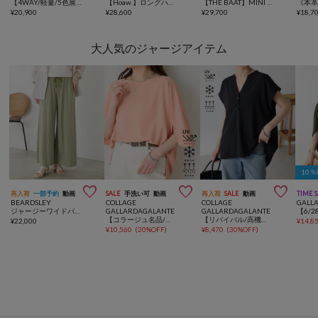
【4WAY/軽量/5色展開/SHIHO企画】マルチWAYレザーバッグ
【Hoaw.】ロングハンドルボストン
【THE BAAT】MINI BAG
¥
20,900
¥
28,600
¥
29,700
¥
18,7
大人気のジャージアイテム
10



再入荷
一部予約
動画
SALE
手洗い可
動画
再入荷
SALE
動画
TIME 
BEARDSLEY
COLLAGE
COLLAGE
GALL
ジャージーワイドパンツ
GALLARDAGALANTE
GALLARDAGALANTE
【コラージュ名品/接触冷感】【体型カバー】ドルマンジャージスクエアプルオーバー
【リバイバル/高機能/とろみブラウス】ジャージスキッパーブラウス
¥
22,000
¥
14,8
¥
10,560
(
20%OFF
)
¥
8,470
(
30%OFF
)