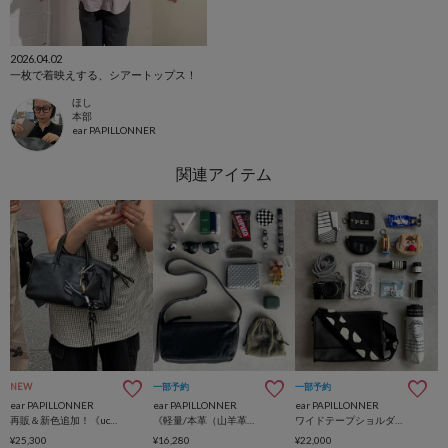
2026.04.02
一枚で着映えする、シアートップス！
ほし
本部
ear PAPILLONNER
NEW
一部予約
一部予約
ear PAPILLONNER
ear PAPILLONNER
ear PAPILLONNER
再販＆新色追加！《uchida企画》本革2WAYシンプルボストンバッグ
《軽量/本革（山羊革）》ボックスミニショルダーバッグ
ワイドテープショルダーバッグ《本革/軽量470g/ボディバッグ/500mlペットボトルも入る！/ユニセックス》
¥25,300
¥16,280
¥22,000