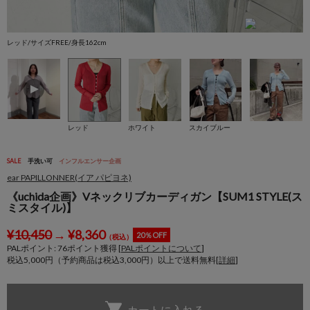
レッド/サイズFREE/身長162cm
ホ
レッド
ホワイト
スカイブルー
SALE
手洗い可
インフルエンサー企画
ear PAPILLONNER(イア パピヨネ)
《uchida企画》Vネックリブカーディガン【SUM1 STYLE(ス
ミスタイル)】
¥
10,450
→
¥
8,360
20％OFF
（税込）
PALポイント:
76
ポイント獲得 [
PALポイントについて
]
税込5,000円（予約商品は税込3,000円）以上で送料無料[
詳細
]