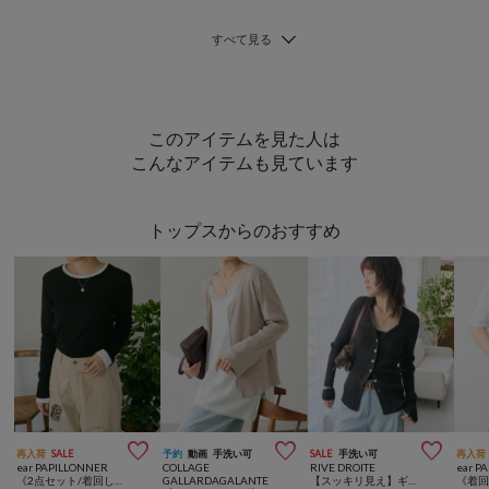
このアイテムを見た人は
こんなアイテムも見ています
トップスからのおすすめ



再入荷
SALE
予約
動画
手洗い可
SALE
手洗い可
再入荷
ear PAPILLONNER
COLLAGE
RIVE DROITE
ear P
《2点セット/着回し力抜群/伸縮性》セットトップス【SUM1 STYLE(スミスタイル)】
GALLARDAGALANTE
【スッキリ見え】ギマコットンシアーリブカーディガン