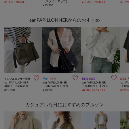
【スタイルアップ】フロントジップリブニット
¥
4,400
(
50%OFF
)
¥
11,220
(
40%OFF
)
¥
3,79
¥
13,200
ear PAPILLONNERからのおすすめ



インフルエンサー企画
予約
NEW
TIME SALE
SALE
ear PAPILLONNER
ear PAPILLONNER
ear PAPILLONNER
ear P
再販！《ouchi企画》アジャスタートートバッグ横型
《Utaha企画》撥水3WAYリュック
《綿100％》【MONT KEMMEL×SUM1 STYLE】ペイントロンT
¥
12,100
¥
13,200
¥
8,580
(
40%OFF
)
¥
9,24
カジュアルな日におすすめのブルゾン