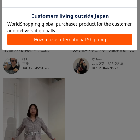
2026.04.14
2026.04.04
春の購入品＆予約アイテム紹介
53kg 骨格ナチュラル 34歳が着る Vネックリブカーディガン
ほし
かもみ
本部
たまプラーザテラス店
ear PAPILLONNER
ear PAPILLONNER