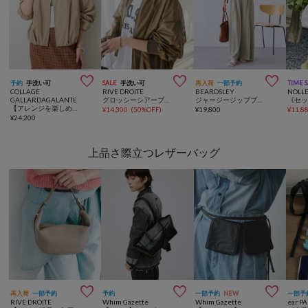



予約
手洗い可
SALE
手洗い可
再入荷
一部予約
TIME 
COLLAGE
RIVE DROITE
BEARDSLEY
NOLLE
GALLARDAGALANTE
グロッシーシアーブルゾン
ジャージージップブルゾン
【アレンジを楽しめる】ツイルフライトブルゾン
¥
14,300
(
50%OFF
)
¥
19,800
¥
11,8
¥
24,200
上品さ際立つレザーバッグ



再入荷
一部予約
予約
一部予約
NEW
一部予
RIVE DROITE
Whim Gazette
Whim Gazette
ear P