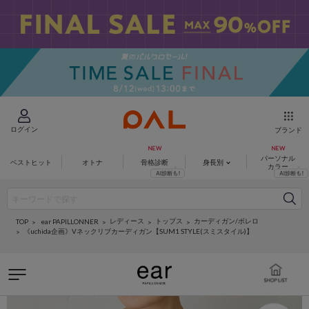
ログイン
ブランド
パーソナル
ベストヒット
オトナ
骨格診断
身長別
カラー
レディース
トップス
カーディガン/ボレロ
ear PAPILLONNER
TOP
《uchida企画》Vネックリブカーディガン【SUM1 STYLE(スミスタイル)】