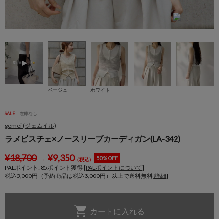
ベージュ
ホワイト
SALE
在庫なし
gemeil(ジェムイル)
ラメビスチェ×ノースリーブカーディガン(LA-342)
¥
18,700
→
¥
9,350
50％OFF
（税込）
PALポイント:
85
ポイント獲得 [
PALポイントについて
]
税込5,000円（予約商品は税込3,000円）以上で送料無料[
詳細
]