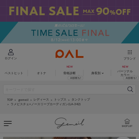
ログイン
ブランド
パーソナル
ベストヒット
オトナ
骨格診断
身長別
カラー
レディース
トップス
タンクトップ
gemeil
TOP
ラメビスチェ×ノースリーブカーディガン(LA-342)