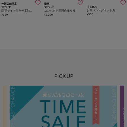



一部店舗限定
動画
3COINS
3COINS
3COINS
シリコンマグネットガジェットホルダー3個セット
防災ライト付き乾電池バッテリー／SOBANI
コンパクト三脚自撮り棒
¥
550
¥
550
¥
2,200
PICK UP