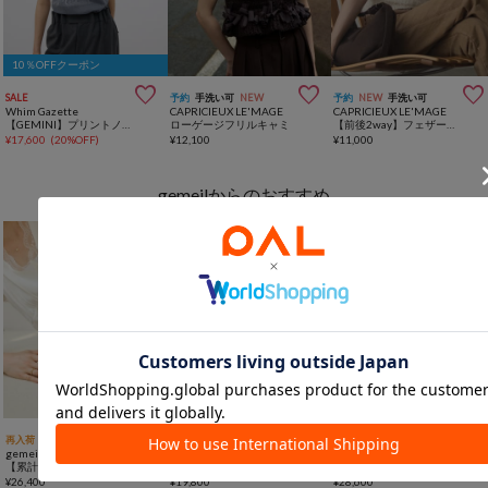
10％OFFクーポン



SALE
予約
手洗い可
NEW
予約
NEW
手洗い可
Whim Gazette
CAPRICIEUX LE'MAGE
CAPRICIEUX LE'MAGE
【GEMINI】プリントノースリーブプルオーバー
ローゲージフリルキャミ
【前後2way】フェザーパフニット
¥
17,600
(
20%OFF
)
¥
12,100
¥
11,000
gemeilからのおすすめ



再入荷
一部予約
NEW
再入荷
一部予約
NEW
再入荷
SALE
一部予約
gemeil
gemeil
gemeil
【累計販売1万本突破】レザーワンハンドルバッグ (CE-1014)
＜rou.＞ラップハンドルミニショルダーバッグ(CE-1771)
3WAYエッグショルダーバッグ（CE-1598）
¥
26,400
¥
19,800
¥
28,600