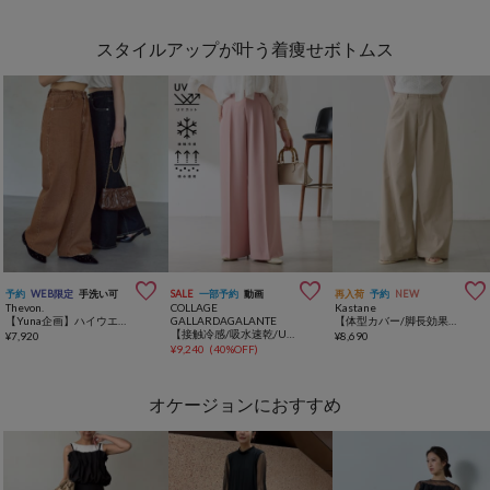
スタイルアップが叶う着痩せボトムス



予約
WEB限定
手洗い可
SALE
一部予約
動画
再入荷
予約
NEW
Thevon.
COLLAGE
Kastane
【Yuna企画】ハイウエストストレートデニムパンツ
GALLARDAGALANTE
【体型カバー/脚長効果◎】 カーブスラックスパンツ
【接触冷感/吸水速乾/UVカット/-3kg見えとろみパンツ】《8色６サイズ》ジャージワイドパンツ
¥
7,920
¥
8,690
¥
9,240
(
40%OFF
)
オケージョンにおすすめ