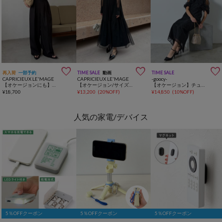



再入荷
一部予約
TIME SALE
動画
TIME SALE
CAPRICIEUX LE'MAGE
CAPRICIEUX LE'MAGE
-goocy-
【オケージョンにも】ドットロンパース
【オケージョン/サイズ展開あり/人気につき再販】チュールハイネックワンピース
【オケージョン】チュール切替ペンシルドレス
¥
18,700
¥
13,200
(
20%OFF
)
¥
14,850
(
10%OFF
)
人気の家電/デバイス
5％OFFクーポン
5％OFFクーポン
5％OFFクーポン