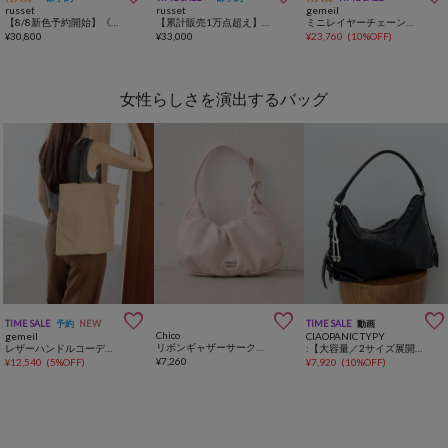
russet
russet
gemeil
【8/8新色予約開始】《本革/340g》ソフトレザーラウンドショルダーバッグ
【累計販売1万点超え】レザー巾着4WAYショルダーバッグ
ミニレイヤーチェーンバッグ(PT-371)
¥
30,800
¥
33,000
¥
23,760
(
10%OFF
)
女性らしさを演出するバッグ



TIME SALE
予約
NEW
TIME SALE
動画
Chico
gemeil
CIAOPANIC TYPY
リボンギャザーサークルバッグ
レザーハンドルコーデュロイトート(PT-373)
:【大容量／2サイズ展開】チャーム付きワンハンドルベルトデザインバック
¥
7,260
¥
12,540
(
5%OFF
)
¥
7,920
(
10%OFF
)