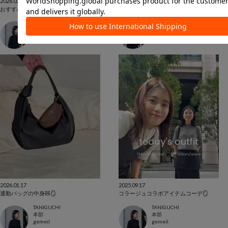
2026.02.08
2026.01.30
おすすめ黒バッグ3選👜✨
春が待ち遠しい通勤コーデ🧥🍃
TANIGUCHI
TANIGUCHI
本部
本部
gemeil
gemeil
2026.01.17
2025.09.17
通勤バッグの中身🧸🪞
コラージュコラボアイテムコーデ🪞
TANIGUCHI
TANIGUCHI
本部
本部
gemeil
gemeil