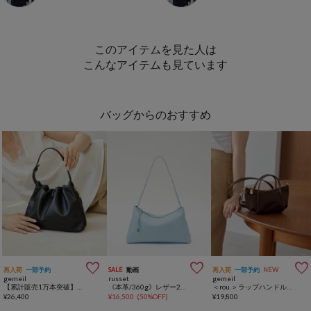
このアイテムを見た人は
こんなアイテムも見ています
バッグからのおすすめ



再入荷
一部予約
SALE
動画
再入荷
一部予約
NEW
gemeil
russet
gemeil
【累計販売1万本突破】レザーワンハンドルバッグ (CE-1014)
《本革/360g》レザー2WAYショルダーバッグ
＜rou.＞ラップハンドルミニショルダーバッグ(CE-1771)
¥
26,400
¥
16,500
(
50%OFF
)
¥
19,800