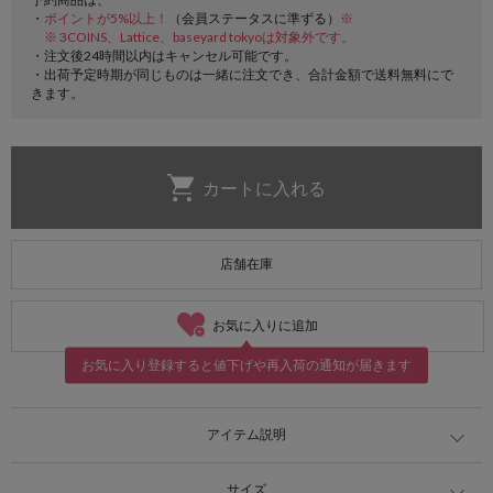
・
ポイントが5%以上！
（会員ステータスに準ずる）
※
※ 3COINS、Lattice、baseyard tokyoは対象外です。
・注文後24時間以内はキャンセル可能です。
・出荷予定時期が同じものは一緒に注文でき、合計金額で送料無料にで
きます。
店舗在庫
お気に入りに追加
お気に入り登録すると値下げや再入荷の通知が届きます
アイテム説明
サイズ