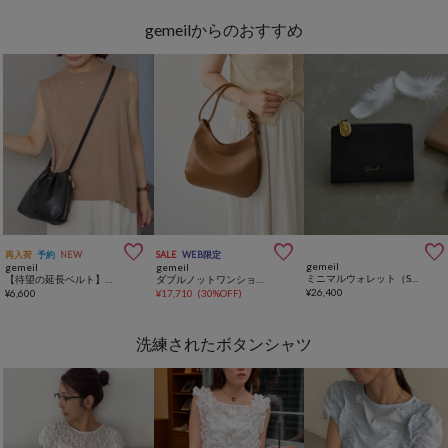
gemeilからのおすすめ



再入荷
予約
NEW
SALE
WEB限定
gemeil
gemeil
gemeil
ミニマルウォレット（SO-411）
【待望の延長ベルト】レザーワンハンドルベルト(CE-1815)
ダブルノットワンショルダーバッグ(PT-210)
¥
26,400
¥
6,600
¥
17,710
(
30%OFF
)
洗練されたボタンシャツ