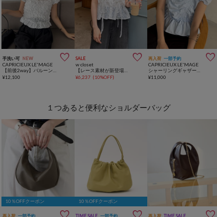



手洗い可
NEW
SALE
再入荷
一部予約
CAPRICIEUX LE'MAGE
w closet
CAPRICIEUX LE'MAGE
【前後2way】バルーンドットシャーリングブラウス
【レース素材が新登場！無地/チェック柄】フリフリノースリブラウス
シャーリングギャザーブラウス
¥
12,100
¥
6,237
(
10%OFF
)
¥
11,000
１つあると便利なショルダーバッグ
10％OFFクーポン
10％OFFクーポン



再入荷
一部予約
TIME SALE
一部予約
再入荷
TIME SALE