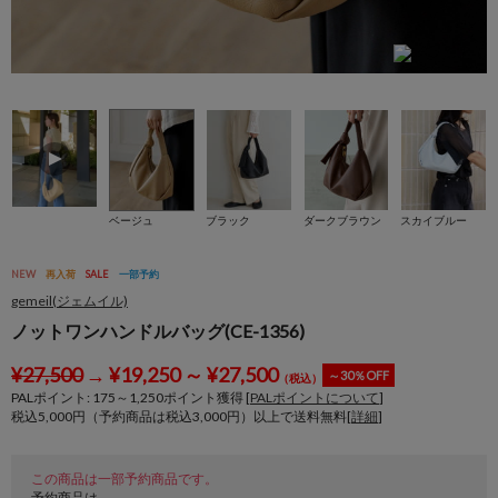
ブ
ベージュ
ブラック
ダークブラウン
スカイブルー
NEW
再入荷
SALE
一部予約
gemeil(ジェムイル)
ノットワンハンドルバッグ(CE-1356)
¥
27,500
→
¥
19,250
～
¥
27,500
～30％OFF
（税込）
PALポイント:
175
～
1,250
ポイント獲得 [
PALポイントについて
]
税込5,000円（予約商品は税込3,000円）以上で送料無料[
詳細
]
この商品は一部予約商品です。
予約商品は、