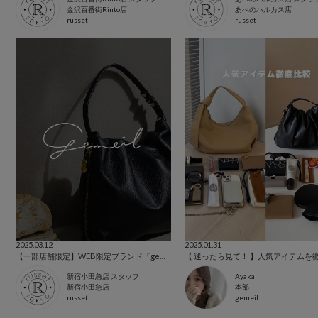
金沢百番街Rinto店
あべのハルカス店
russet
russet
2025.03.12
2025.01.31
【一部店舗限定】WEB限定ブランド『gemeil』が入荷致しました！
新宿小田急店 スタッフ
Ayaka
新宿小田急店
本部
russet
gemeil