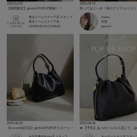
2025.12.03
2025.09.19
【期間限定】gemeil POPUP開催！！
持っておくべき！秋のアイテムリスト
東京ドームラクーア店 スタッフ
Ayaka
東京ドームラクーア店
本部
CAPRICIEUX LE'MAGE
gemeil
2025.06.29
2025.06.04
【russet金沢店】gemeil POPUP スタート！
金沢百番街Rinto店 スタッフ
あべのハルカス店 スタッ