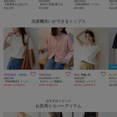
DOUDOU
DOUDOU
DOUDOU
DOUD
【高身長さん向けサイズあり！/ 全骨格細見え】ブークレーダンボールタンクワンピース
【SNSで話題/夏でも羽織れる】メランジ前後2WAYカーディガン
【WEB限定】ツイルサロペット
¥
12,100
¥
17,600
¥
14,300
¥
16,5
洗濯機洗いができるトップス
MAX



TIME SALE
一部予約
TIME SALE
SALE
手洗い可
再入荷
DISCOAT
CIAOPANIC TYPY
DISCOAT
PUAL 
【WEB限定】ドットコンパクトTシャツ
【UVカット/接触冷感】袖配色ニットスナップカーデ
【Noka】シャイニーリブドレープTシャツ
¥
4,400
(
11%OFF
)
¥
999
(
83%OFF
)
¥
3,960
(
20%OFF
)
¥
6,93
おすすめトピック
お尻周りカバーアイテム