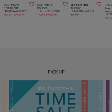



SALE
手洗い可
SALE
手洗い可
高身長あり
動画
TIME 
RIVE DROITE
DOUDOU
DISCOAT
Jena 
【前後2WAY/冷房対策/イージーケア】リネンブレンド2WAYカーデ
【セットアップ可能】タックイージーワイドパンツ
【新色追加!/6サイズ展開】キレイメスウェットライクパンツ
merve
¥
9,350
(
50%OFF
)
¥
9,240
(
40%OFF
)
¥
5,940
¥
8,91
PICK UP