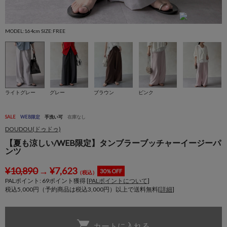
MODEL:164cm SIZE:FREE
M
ライトグレー
グレー
ブラウン
ピンク
SALE
WEB限定
手洗い可
在庫なし
DOUDOU(ドゥドゥ)
【夏も涼しい/WEB限定】タンブラーブッチャーイージーパ
ンツ
¥
10,890
→
¥
7,623
30％OFF
（税込）
PALポイント:
69
ポイント獲得 [
PALポイントについて
]
税込5,000円（予約商品は税込3,000円）以上で送料無料[
詳細
]