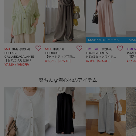
MAX15％OFFクーポン
MAX



SALE
動画
手洗い可
SALE
手洗い可
TIME SALE
手洗い可
TIME 
COLLAGE
DOUDOU
LOUNGEDRESS
PUAL 
GALLARDAGALANTE
【セットアップ可能】リネン混タックワイドパンツ
NEW2タックワイドパンツ
【お気に入り登録１万超/軽量/体型カバー】ギャザー切替シアーシャツカーディガン
¥
10,780
(
30%OFF
)
¥
7,040
(
60%OFF
)
¥
4,62
¥
7,920
(
40%OFF
)
楽ちんな着心地のアイテム