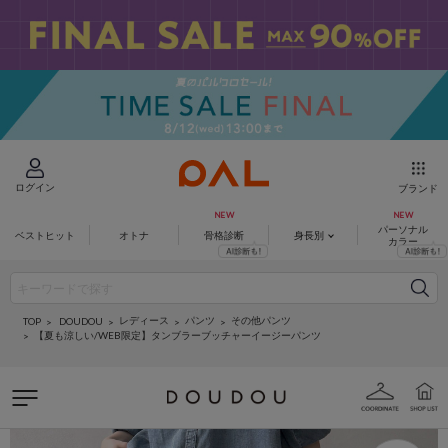
ログイン
ブランド
パーソナル
ベストヒット
オトナ
骨格診断
身長別
カラー
レディース
パンツ
その他パンツ
DOUDOU
TOP
【夏も涼しい/WEB限定】タンブラーブッチャーイージーパンツ