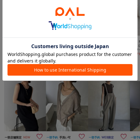
2BUY10％OFFクーポン



SALE
SALE
手洗い可
TIME SALE
手洗い可
SALE
DOUDOU
DISCOAT
LARUTA
RIVE 
【完売カラー再追加！】ヘリンボーンコーデュロイイージーパンツ
ライトオンス裏毛センタープレスワイドパンツ
カームサテンイージーパンツ
¥
6,600
(
50%OFF
)
¥
990
(
85%OFF
)
¥
6,545
(
30%OFF
)
¥
17,7
DOUDOUからのおすすめ



一部店舗限定
NEW
一部予約
手洗い可
一部予約
WEB限定
一部予