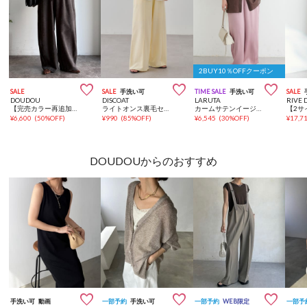
2BUY10％OFFクーポン



SALE
SALE
手洗い可
TIME SALE
手洗い可
SALE
DOUDOU
DISCOAT
LARUTA
RIVE 
【完売カラー再追加！】ヘリンボーンコーデュロイイージーパンツ
ライトオンス裏毛センタープレスワイドパンツ
カームサテンイージーパンツ
¥
6,600
(
50%OFF
)
¥
990
(
85%OFF
)
¥
6,545
(
30%OFF
)
¥
17,7
DOUDOUからのおすすめ



手洗い可
動画
一部予約
手洗い可
一部予約
WEB限定
一部予