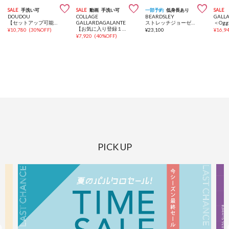



SALE
手洗い可
SALE
動画
手洗い可
一部予約
低身長あり
SALE
DOUDOU
COLLAGE
BEARDSLEY
GALL
【セットアップ可能】リネン混タックワイドパンツ
GALLARDAGALANTE
ストレッチジョーゼットマキシワンピ
【お気に入り登録１万超/軽量/体型カバー】ギャザー切替シアーシャツカーディガン
¥
10,780
(
30%OFF
)
¥
23,100
¥
16,9
¥
7,920
(
40%OFF
)
PICK UP