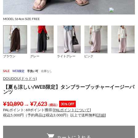
MODEL:164cm SIZE:FREE
M
ブラウン
グレー
ライトグレー
ピンク
SALE
WEB限定
手洗い可
在庫なし
DOUDOU(ドゥドゥ)
【夏も涼しい/WEB限定】タンブラーブッチャーイージーパ
ンツ
¥
10,890
→
¥
7,623
30％OFF
（税込）
PALポイント:
69
ポイント獲得 [
PALポイントについて
]
税込5,000円（予約商品は税込3,000円）以上で送料無料[
詳細
]