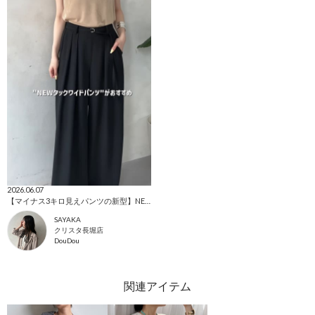
2026.06.07
【マイナス3キロ見えパンツの新型】NEWタックワイドパンツ
SAYAKA
クリスタ長堀店
DouDou