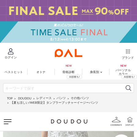
ログイン
ブランド
パーソナル
ベストヒット
オトナ
骨格診断
身長別
カラー
レディース
パンツ
その他パンツ
DOUDOU
TOP
【夏も涼しい/WEB限定】タンブラーブッチャーイージーパンツ