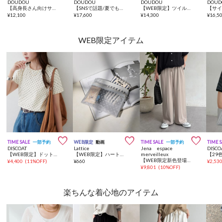
DOUDOU
DOUDOU
DOUDOU
DOUD
【高身長さん向けサイズあり！/ 全骨格細見え】ブークレーダンボールタンクワンピース
【SNSで話題/夏でも羽織れる】メランジ前後2WAYカーディガン
【WEB限定】ツイルサロペット
¥
12,100
¥
17,600
¥
14,300
¥
16,5
WEB限定アイテム



TIME SALE
一部予約
WEB限定
動画
TIME SALE
一部予約
TIME 
DISCOAT
Lattice
Jena espace
DISCO
【WEB限定】ドットコンパクトTシャツ
【WEB限定】ハートメッシュバッグインバッグ(横型)
merveilleux
【WEB限定新色登場！】【6色展開・3サイズ展開カラー有】トロミイージーパンツ2
¥
4,400
(
11%OFF
)
¥
660
¥
2,53
¥
9,801
(
10%OFF
)
楽ちんな着心地のアイテム