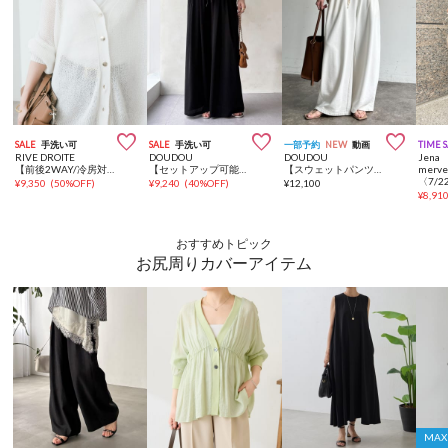



SALE
手洗い可
SALE
手洗い可
一部予約
NEW
動画
TIME 
RIVE DROITE
DOUDOU
DOUDOU
Jena 
【前後2WAY/冷房対策/イージーケア】リネンブレンド2WAYカーデ
【セットアップ可能】タックイージーワイドパンツ
【スウェットパンツが苦手な方にも！】ドロストスウェットパンツ
merve
¥
9,350
(
50%OFF
)
¥
9,240
(
40%OFF
)
¥
12,100
¥
8,91
おすすめトピック
お尻周りカバーアイテム
MA