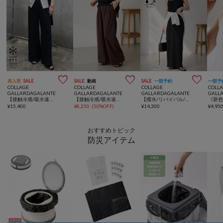



再入荷
SALE
SALE
動画
SALE
一部予約
一部予
COLLAGE
COLLAGE
COLLAGE
COLL
GALLARDAGALANTE
GALLARDAGALANTE
GALLARDAGALANTE
GALL
【接触冷感/吸水速乾/UVカット/-3kg見えとろみパンツ】《8色６サイズ》ジャージワイドパンツ
【接触冷感/吸水速乾/紫外線防止】シェルタリング3タックパンツ
【撥水/リバイバル/秋にも着れる】カットリブキャミワンピース
¥
15,400
¥
8,250
(
50%OFF
)
¥
14,300
¥
4,95
おすすめトピック
防災アイテム