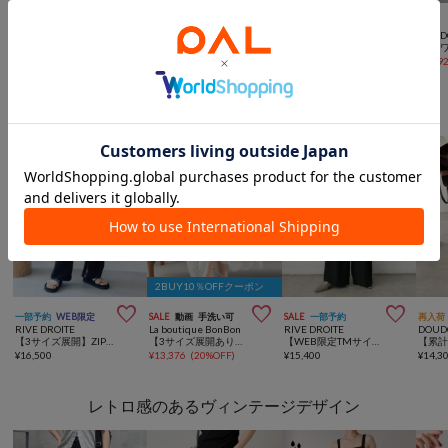



SALE
手洗い可
再入荷
一部予約
動画
再入荷
動画
NEW
SALE
DOUDOU
DOUDOU
DOUDOU
DOUD
【インフルエンサーSAKURA企画】リネンライクエアリー袖切替ワンピース
【腰回り細見え】パネルプリーツスカート
【マイナス3kgの華奢見えが叶う！】メッシュダブルジャケット
¥
5,610
(
70%OFF
)
¥
16,500
¥
18,700
¥
5,19
選べる！サイズ展開ありアイテム
2BUY10％OFFクーポン



一部予約
WEB限定
SALE
動画
手洗い可
SALE
一部予約
再入荷
RIVE DROITE
La boutique BonBon
RIVE DROITE
DOUD
【3サイズ展開】ZIPスリムパンツ
【3サイズ展開あり・最強モテ】ドットプリントラッフルマーメイドキャミワンピース
【WEB限定TMサイズ登場/4サイズ展開】タックワイドスラックス
¥
16,500
¥
13,376
(
20%OFF
)
¥
15,400
¥
14,3
レトロ感のあるヴィンテージデザイン