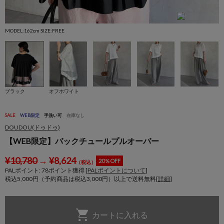
MODEL:162cm SIZE:FREE
M
ブラック
オフホワイト
SALE
WEB限定
手洗い可
在庫なし
DOUDOU(ドゥドゥ)
【WEB限定】バックチュールプルオーバー
¥
10,780
→
¥
8,624
20％OFF
（税込）
PALポイント:
78
ポイント獲得 [
PALポイントについて
]
税込5,000円（予約商品は税込3,000円）以上で送料無料[
詳細
]