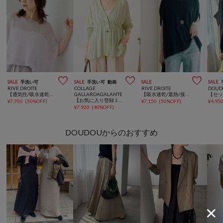



SALE
手洗い可
SALE
手洗い可
動画
SALE
SALE
RIVE DROITE
COLLAGE
RIVE DROITE
DOUD
【通気性/吸水速乾性/軽防シワ性】ペーパポンチョニット
GALLARDAGALANTE
【吸水速乾/遮熱/接触冷感】クールタッチポンチョカットソー
【お気に入り登録１万超/軽量/体型カバー】ギャザー切替シアーシャツカーディガン
¥
7,700
(
50%OFF
)
¥
7,150
(
50%OFF
)
¥
4,95
¥
7,920
(
40%OFF
)
DOUDOUからのおすすめ