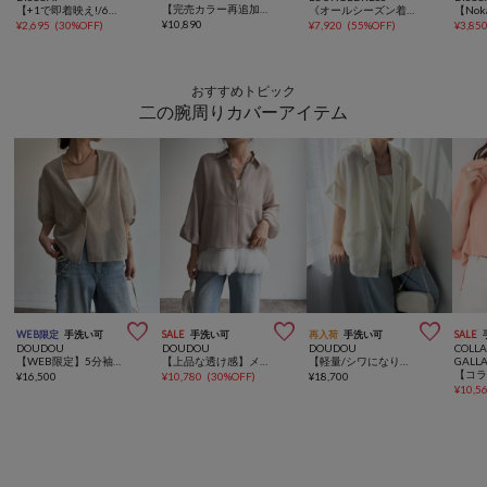
【完売カラー再追加！】ヘムレースタンク
【+1で即着映え!/6色展開】裾レース切替キャミソール
《オールシーズン着られる/レイヤードアイテム》レースシフォンキャミ
¥
10,890
¥
2,695
(
30%OFF
)
¥
7,920
(
55%OFF
)
¥
3,85
おすすめトピック
二の腕周りカバーアイテム



WEB限定
手洗い可
SALE
手洗い可
再入荷
手洗い可
SALE
DOUDOU
DOUDOU
DOUDOU
COLL
【WEB限定】5分袖メッシュ半袖ジャケット
【上品な透け感】メッシュシャツ
【軽量/シワになりにくい】GOLD1つボタンメッシュ半袖ジャケット
GALL
¥
16,500
¥
10,780
(
30%OFF
)
¥
18,700
¥
10,5