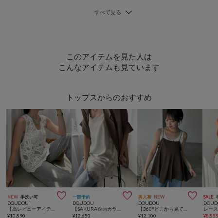
このアイテムを見た人は
こんなアイテムも見ています
トップスからのおすすめ



NEW
手洗い可
一部予約
再入荷
NEW
SALE
DOUDOU
DOUDOU
DOUDOU
DOUD
【高レビューアイテム】刺繍前後2WAYレースタンク
【SAKURA企画カラーあり】ショート丈アシメレースキャミ
【360°どこから見ても大人かわいい】【REI企画】変形切替フレアキャミ
レー
¥
10,890
¥
12,650
¥
12,100
¥
8,85