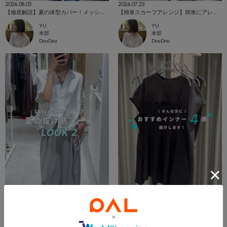
2026.08.05
2026.07.23
【徹底解説】夏の体型カバー！メッシュ半袖ジャケット！
【簡単スカーフアレンジ】簡単にアレンジができるマグネット付きスカーフ！
YU
YU
本部
本部
DouDou
DouDou
2026.07.21
2026.07.19
【抜け感コーデ】夏のおすすめ5 look🌻🍉👒
【脱マンネリ】おすすめインナー4選⭐️
KARIN
KARIN
天王寺MIO店
天王寺MIO店