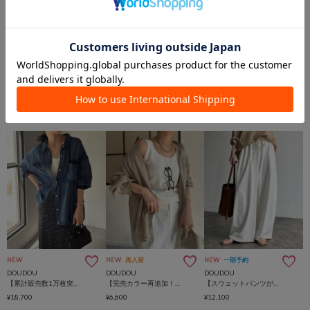
DouDou
DouDou
NEW
NEW
再入荷
NEW
一部予約
DOUDOU
DOUDOU
DOUDOU
【累計販売数1万枚突破！】【透けデニムシャツ】袖リブシアーデニムシャツ
【完売カラー再追加！/ウォッシャブル】ハイツイストニットタンク
【スウェットパンツが苦手な方にも！】ドロストスウェットパンツ
¥18,700
¥6,600
¥12,100