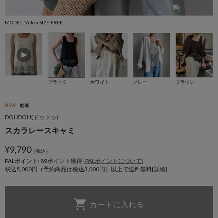
MODEL:164cm SIZE:FREE
M
ブラック
ホワイト
グレー
ブラウン
NEW
動画
DOUDOU(ドゥドゥ)
スカラレースキャミ
¥
9,790
（税込）
PALポイント: 89
ポイント獲得 [
PALポイントについて
]
税込5,000円（予約商品は税込3,000円）以上で送料無料[
詳細
]