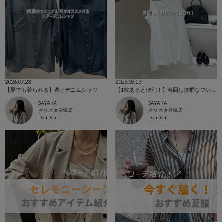
2026.07.23
2026.06.13
【夏でも着られる】透けデニムシャツ
【1枚あると便利！】着回し抜群なフレアキャミ
SAYAKA
SAYAKA
クリスタ長堀店
クリスタ長堀店
DouDou
DouDou