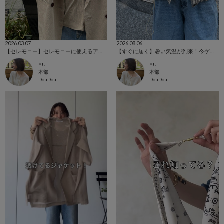
2026.03.07
2026.08.06
【セレモニー】セレモニーに使えるアイテムご紹介！
【すぐに届く】暑い気温が到来！今ゲットできる夏服！！
YU
YU
本部
本部
DouDou
DouDou