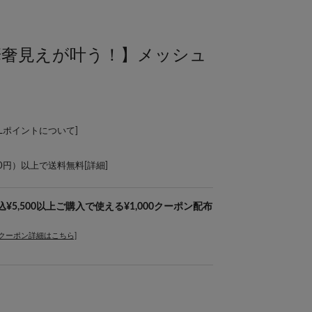
華奢見えが叶う！】メッシュ
ALポイントについて
]
00円）以上で送料無料[
詳細
]
¥5,500以上ご購入で使える¥1,000クーポン配布
[クーポン詳細はこちら]