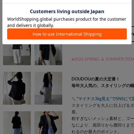
F/
在庫あり
レディースS, M 相当
160cm / 57
■2026 SPRING ＆ SUMMER ITE
DOUDOUの夏の大定番！
毎年大人気の、スタイリングの
＼
"
マイナス3kg見え"でSNSに
スタイリングを大人に仕上げる
着。
粗すぎないメッシュ素材と、ゴ
なにより、肩回りから腰回りま
れるのが最大のポイント。