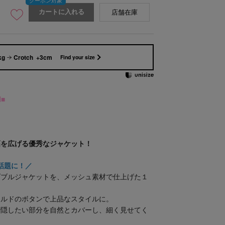
カートに入れる
店舗在庫
kg
Crotch +3cm
Find your size
M■
幅を広げる優秀なジャケット！
て話題に！／
ダブルジャケットを、メッシュ素材で仕上げた１
ールドのボタンで上品なスタイルに。
で隠したい部分を自然とカバーし、細く見せてく