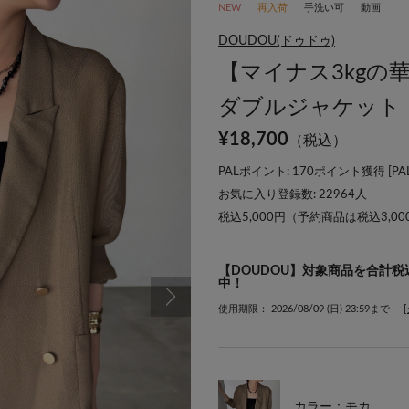
NEW
再入荷
手洗い可
動画
DOUDOU(ドゥドゥ)
【マイナス3kgの
ダブルジャケット
¥
18,700
（税込）
PALポイント: 170ポイント獲得 [
P
お気に入り登録数:
22964
人
税込5,000円（予約商品は税込3,0
【DOUDOU】対象商品を合計税込
中！
使用期限： 2026/08/09 (日) 23:59まで
カラー：モカ