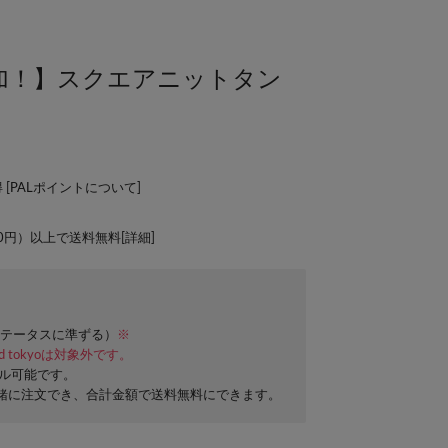
加！】スクエアニットタン
 [
PALポイントについて
]
00円）以上で送料無料[
詳細
]
テータスに準ずる）
※
ard tokyoは対象外です。
セル可能です。
緒に注文でき、合計金額で送料無料にできます。