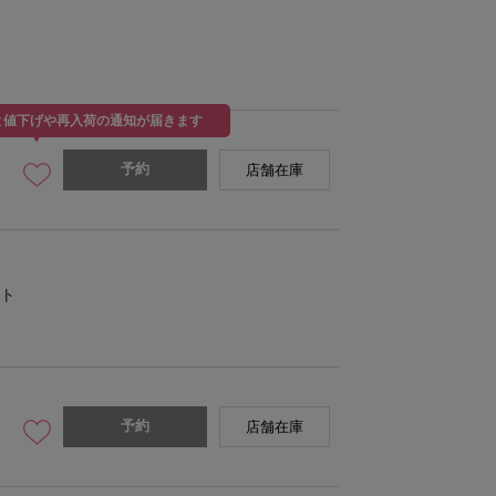
と値下げや再入荷の通知が届きます
予約
店舗在庫
MODEL:164cm SIZE:FREE
ト
予約
店舗在庫