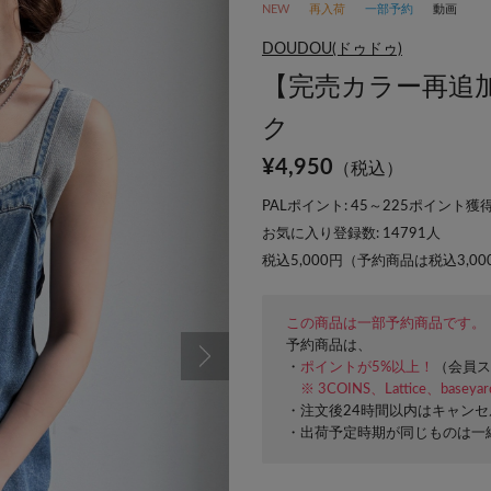
NEW
再入荷
一部予約
動画
DOUDOU(ドゥドゥ)
【完売カラー再追
ク
¥
4,950
（税込）
PALポイント: 45～225ポイント獲得
お気に入り登録数:
14791
人
税込5,000円（予約商品は税込3,0
この商品は一部予約商品です。
予約商品は、
・
ポイントが5%以上！
（会員ス
※ 3COINS、Lattice、basey
・注文後24時間以内はキャン
・出荷予定時期が同じものは一