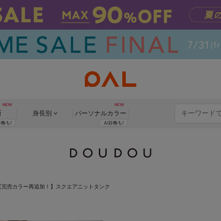
断
身長別
パーソナル
カラー
【完売カラー再追加！】スクエアニットタンク