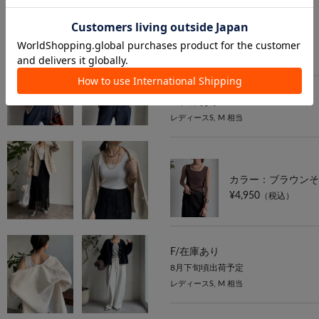
カラー：ブラウン
¥4,950
（税込）
F/
在庫あり
レディースS, M 相当
カラー：ブラウンそ
¥4,950
（税込）
F/
在庫あり
8月下旬頃出荷予定
レディースS, M 相当