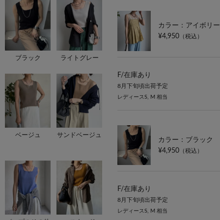
カラー：アイボリー
¥4,950
（税込）
ブラック
ライトグレー
F/
在庫あり
8月下旬頃出荷予定
レディースS, M 相当
ベージュ
サンドベージュ
カラー：ブラック
¥4,950
（税込）
F/
在庫あり
8月下旬頃出荷予定
レディースS, M 相当