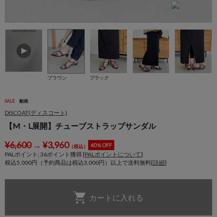
ブラウン
ブラック
SALE
動画
DISCOAT(ディスコート)
【M・L展開】チューブストラップサンダル
¥
6,600
→
¥
3,960
40％OFF
（税込）
PALポイント:
36
ポイント獲得 [
PALポイントについて
]
税込5,000円（予約商品は税込3,000円）以上で送料無料[
詳細
]