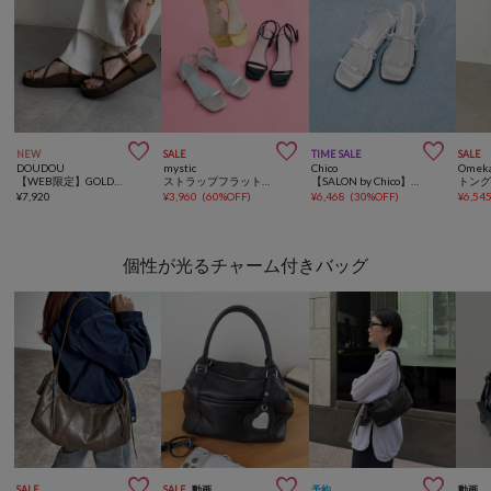



NEW
SALE
TIME SALE
SALE
DOUDOU
mystic
Chico
Omeka
【WEB限定】GOLDトングフラットクロスサンダル
ストラップフラットサンダル
【SALON by Chico】リボンフラットサンダル
¥
7,920
¥
3,960
(
60%OFF
)
¥
6,468
(
30%OFF
)
¥
6,54
個性が光るチャーム付きバッグ



SALE
SALE
動画
予約
動画