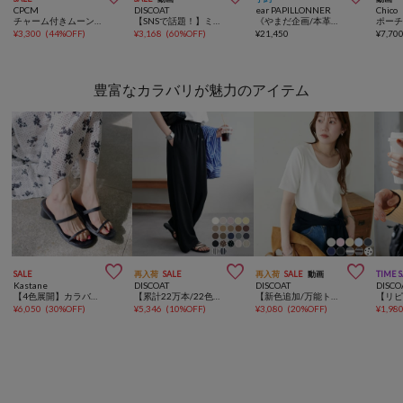
CPCM
DISCOAT
ear PAPILLONNER
Chico
チャーム付きムーンレザーバッグ
【SNSで話題！】ミラーチャーム付ソフトボストンバッグ《詳細動画あり》
《やまだ企画/本革》チャーム付きボックスミニショルダーバッグ
¥
3,300
(
44%OFF
)
¥
3,168
(
60%OFF
)
¥
21,450
¥
7,70
豊富なカラバリが魅力のアイテム



SALE
再入荷
SALE
再入荷
SALE
動画
TIME 
Kastane
DISCOAT
DISCOAT
DISCO
【4色展開】カラバリサンダル
【累計22万本/22色展開/7サイズ】－3kg見え！とろみイージーパンツ≪メンズサイズあり≫
【新色追加/万能トップス/10色展開】リブUネックTシャツ
¥
6,050
(
30%OFF
)
¥
5,346
(
10%OFF
)
¥
3,080
(
20%OFF
)
¥
1,98