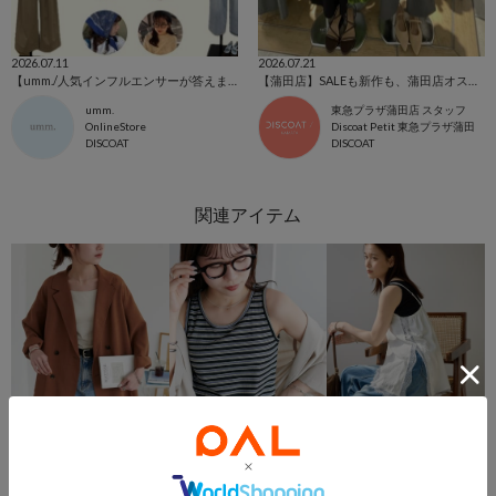
2026.07.11
2026.07.21
【umm./人気インフルエンサーが答えました♡】夏服Ｑ＆Ａ
【蒲田店】SALEも新作も、蒲田店オススメ5コーデ紹介
umm.
東急プラザ蒲田店 スタッフ
OnlineStore
Discoat Petit 東急プラザ蒲田
DISCOAT
DISCOAT
SALE
SALE
SALE
DISCOAT
DISCOAT
DISCOAT
【夏も快適!/2サイズ展開/ユニセックス】テックリネンビッグシャツジャケット《WEB限定カラーあり》
【12色展開/毎日着たい♡】カップ付きリブタンクトップ
【Noka/+1で抜け感を作る】サイドレースキャミチュニック