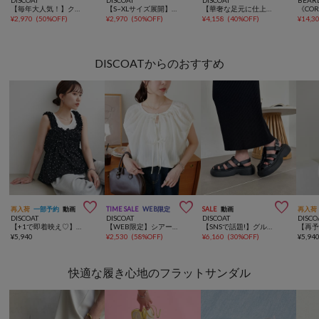
DISCOAT
DISCOAT
DISCOAT
BEAR
【毎年大人気！】クロスラインストラップサンダル《詳細動画あり》
【S~XLサイズ展開】クロスラインストラップサンダル
【華奢な足元に仕上がる♪】Tストラップサンダル《詳細動画あり》
¥
2,970
(
50%OFF
)
¥
2,970
(
50%OFF
)
¥
4,158
(
40%OFF
)
¥
14,3
DISCOATからのおすすめ



再入荷
一部予約
動画
TIME SALE
WEB限定
SALE
動画
再入荷
DISCOAT
DISCOAT
DISCOAT
DISCO
【+1で即着映え♡】ホイップシャーリングキャミソール
【WEB限定】シアーストライプノースリブラウス
【SNSで話題!】グルカサボシューズ《詳細動画/WEB限定カラーあり》
¥
5,940
¥
2,530
(
58%OFF
)
¥
6,160
(
30%OFF
)
¥
5,94
快適な履き心地のフラットサンダル