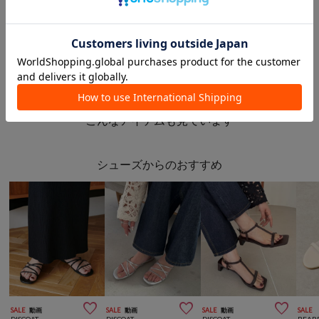
¥4,400
(50%OFF)
¥2,310
(40%OFF)
¥3,850
(30%OFF)
このアイテムを見た人は
こんなアイテムも見ています
シューズからのおすすめ



SALE
動画
SALE
動画
SALE
動画
SALE