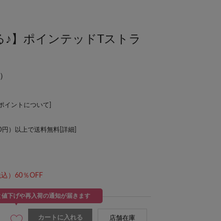
る♪】ポインテッドTストラ
）
Lポイントについて
]
00円）以上で送料無料[
詳細
]
込）60％OFF
と値下げや再入荷の通知が届きます
カートに入れる
店舗在庫