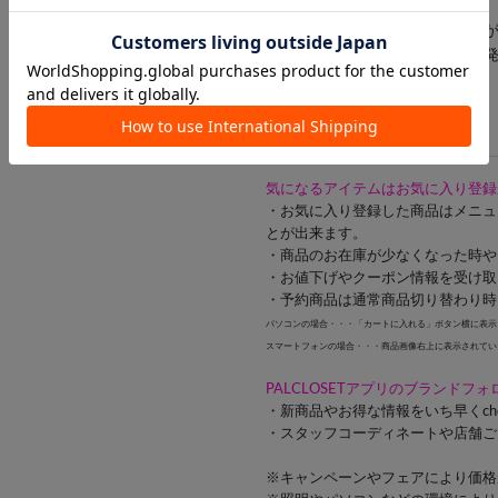
います。
※予約商品でも、店舗では追加
※初回予約商品でも配送処理が
合がございます。
気になるアイテムはお気に入り登録
・お気に入り登録した商品はメニュ
とが出来ます。
・商品のお在庫が少なくなった時や
・お値下げやクーポン情報を受け取
・予約商品は通常商品切り替わり時
パソコンの場合・・・「カートに入れる」ボタン横に表示
スマートフォンの場合・・・商品画像右上に表示されてい
PALCLOSETアプリのブランドフ
・新商品やお得な情報をいち早くch
・スタッフコーディネートや店舗ご
※キャンペーンやフェアにより価格