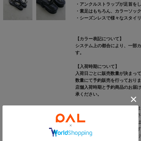
・アンクルストラップが足首を
・素足はもちろん、カラーソック
・シーズンレスで様々なスタイ
【カラー表記について】
システム上の都合により、一部
す。
【入荷時期について】
入荷日ごとに販売数量が決まっ
数量にて予約販売を行っており
店舗入荷時期と予約商品のお届
承ください。
※追加入荷のある商品もござい
近くの店舗へお問い合わせくだ
※店舗の在庫状況に関しまして
庫」から確認にしていただけま
「在庫あり」の表記でも、お取