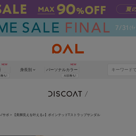
断
身長別
パーソナル
カラー
/サボ
>
【美脚見えを叶える♪】ポインテッドTストラップサンダル