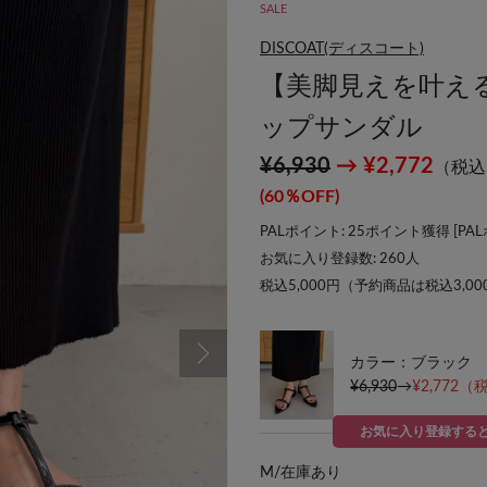
SALE
DISCOAT(ディスコート)
【美脚見えを叶え
ップサンダル
¥6,930
→ ¥2,772
（税込
(60％OFF)
PALポイント: 25ポイント獲得 [
PA
お気に入り登録数:
260
人
税込5,000円（予約商品は税込3,0
カラー：ブラック
¥6,930
→
¥2,772
（税
お気に入り登録する
M/
在庫あり