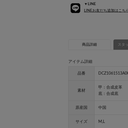
▼LINE
LINEお友だち追加はこち
商品詳細
スタッ
アイテム詳細
品番
DCZ1061513A0
甲：合成皮革
素材
底：合成底
原産国
中国
サイズ
M,L