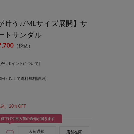
叶う♪/MLサイズ展開】サ
ートサンダル
7,700
（税込）
[
PALポイントについて
]
00円）以上で送料無料[
詳細
]
込）20％OFF
と値下げや再入荷の通知が届きます
入荷通知
店舗在庫