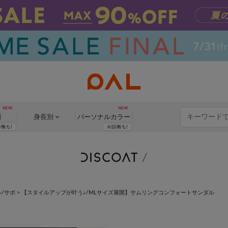
断
身長別
パーソナル
カラー
/サボ
>
【スタイルアップが叶う♪/MLサイズ展開】サムリングコンフォートサンダル