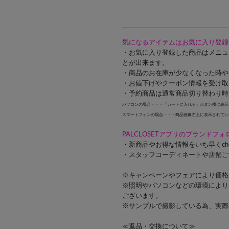
気になるアイテムはお気に入り登録
・お気に入り登録した商品はメニュ
とが出来ます。
・商品のお在庫が少なくなった時や
・お値下げやクーポン情報を受け取
・予約商品は通常商品切り替わり時
パソコンの場合・・・「カートに入れる」ボタン横に表示
スマートフォンの場合・・・商品画像右上に表示されてい
PALCLOSETアプリのブランドフ
・新商品やお得な情報をいち早くch
・スタッフコーディネートや店舗ご
※キャンペーンやフェアにより価格
※照明やパソコンなどの環境により
ございます。
※サンプルで撮影している為、実際
≪返品・交換について≫