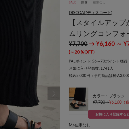
SALE
動画
在庫なし
DISCOAT(ディスコート)
【スタイルアップが
ムリングコンフォ
¥7,700
→ ¥6,160 ～ ¥
(～20％OFF)
PALポイント: 56～70ポイント獲得 
お気に入り登録数:
1741
人
税込5,000円（予約商品は税込3,0
カラー：ブラック
¥7,700
→
¥6,160
（税
お気に入り登録する
M/
在庫なし