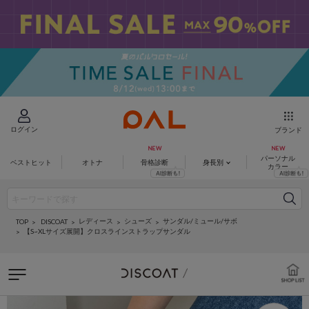
ログイン
ブランド
パーソナル
ベストヒット
オトナ
骨格診断
身長別
カラー
レディース
シューズ
サンダル/ミュール/サボ
DISCOAT
TOP
【S~XLサイズ展開】クロスラインストラップサンダル