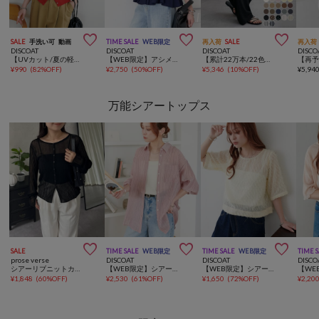



SALE
手洗い可
動画
TIME SALE
WEB限定
再入荷
SALE
再入荷
DISCOAT
DISCOAT
DISCOAT
DISCO
【UVカット/夏の軽羽織♪】サラモチメタル釦半袖クルーカーディガン
【WEB限定】アシメフリルペプラムトップス
【累計22万本/22色展開/7サイズ】－3kg見え！とろみイージーパンツ≪メンズサイズあり≫
¥
990
(
82%OFF
)
¥
2,750
(
50%OFF
)
¥
5,346
(
10%OFF
)
¥
5,94
万能シアートップス



SALE
TIME SALE
WEB限定
TIME SALE
WEB限定
TIME 
prose verse
DISCOAT
DISCOAT
DISCO
シアーリブニットカーディガン
【WEB限定】シアーストライプシャツ
【WEB限定】シアーフリンジプルオーバー
¥
1,848
(
60%OFF
)
¥
2,530
(
61%OFF
)
¥
1,650
(
72%OFF
)
¥
2,20