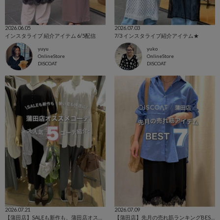
2026.06.05
2026.07.03
インスタライブ 紹介アイテム 6/5配信
7/3 インスタライブ紹介アイテム★
yuyu
yuko
OnlineStore
OnlineStore
DISCOAT
DISCOAT
2026.07.21
2026.07.09
【蒲田店】SALEも新作も、蒲田店オススメ5コーデ紹介
【蒲田店】先月の売れ筋ランキングBEST.7