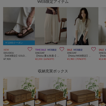
WEB限定アイテム
￥1,000クーポン



NEW
TIME SALE
WEB限定
SALE
WEB限定
SALE
DOUDOU
DISCOAT
DISCOAT
DISCO
【WEB限定】GOLDトングフラットクロスサンダル
【Noka/夏も快適♪】ヨウリュウワイドパンツ《WEB限定》
【Noka/WEB限定】レース半袖ポロシャツ
¥
7,920
¥
2,200
(
66%OFF
)
¥
1,980
(
70%OFF
)
¥
2,64
収納充実ボックス