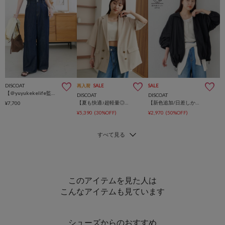
DISCOAT
再入荷
SALE
SALE
【＠yuyukekelife監修/理想を叶える♡】欲張りライトオンスデニムワイドパンツ
DISCOAT
DISCOAT
【夏も快適♪超軽量◎】ライトテックリネン半袖シャツジャケット
【新色追加/日差しから守るUPF50】UVカットスタンドシャツブルゾン
¥7,700
¥5,390
(30%OFF)
¥2,970
(50%OFF)
このアイテムを見た人は
こんなアイテムも見ています
シューズからのおすすめ