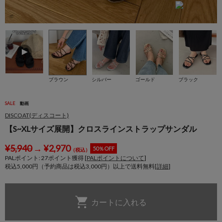
ブラウン
シルバー
ゴールド
ブラック
SALE
動画
DISCOAT(ディスコート)
【S~XLサイズ展開】クロスラインストラップサンダル
¥
5,940
→
¥
2,970
50％OFF
（税込）
PALポイント:
27
ポイント獲得 [
PALポイントについて
]
税込5,000円（予約商品は税込3,000円）以上で送料無料[
詳細
]