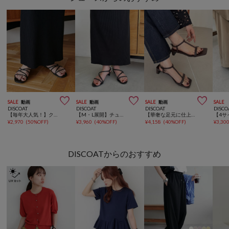



SALE
動画
SALE
動画
SALE
動画
SALE
DISCOAT
DISCOAT
DISCOAT
DISCO
【毎年大人気！】クロスラインストラップサンダル《詳細動画あり》
【M・L展開】チューブストラップサンダル
【華奢な足元に仕上がる♪】Tストラップサンダル《詳細動画あり》
¥
2,970
(
50%OFF
)
¥
3,960
(
40%OFF
)
¥
4,158
(
40%OFF
)
¥
3,30
DISCOATからのおすすめ