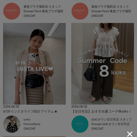
東急プラザ蒲田店 スタッフ
東急プラザ蒲田店 スタッフ
Discoat Petit 東急プラザ蒲田
Discoat Petit 東急プラザ蒲田
DISCOAT
DISCOAT
2026.06.18
2026.06.02
6/18 インスタライブ紹介アイテム★
【廿日市店】おすすめ夏コーデ8looks！
yuko
ゆめタウン廿日市店 スタッフ
OnlineStore
Discoat ゆめタウン廿日市店
DISCOAT
DISCOAT