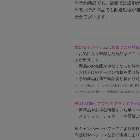
※予約商品でも、店舗では追加
※初回予約商品でも配送処理が
合がございます。
気になるアイテムはお気に入り登録
・お気に入り登録した商品はメニュ
とが出来ます。
・商品のお在庫が少なくなった時や
・お値下げやクーポン情報を受け取
・予約商品は通常商品切り替わり時
パソコンの場合・・・「カートに入れる」ボタン横に表示
スマートフォンの場合・・・商品画像右上に表示されてい
PALCLOSETアプリのブランドフ
・新商品やお得な情報をいち早くch
・スタッフコーディネートや店舗ご
※キャンペーンやフェアにより価格
※照明やパソコンなどの環境により