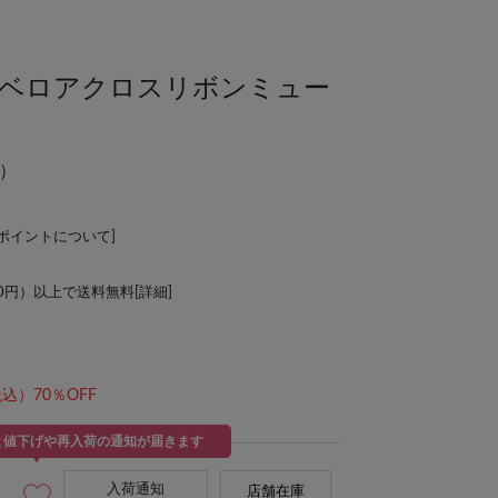
】ベロアクロスリボンミュー
》
）
Lポイントについて
]
00円）以上で送料無料[
詳細
]
込）70％OFF
と値下げや再入荷の通知が届きます
入荷通知
店舗在庫