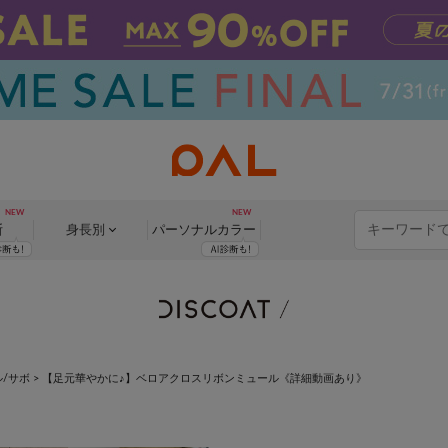
断
身長別
パーソナル
カラー
/サボ
>
【足元華やかに♪】ベロアクロスリボンミュール《詳細動画あり》