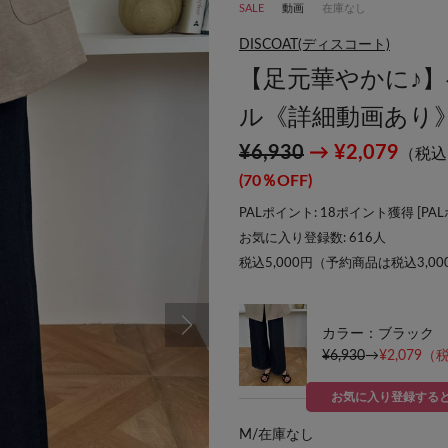
SALE
動画
在庫なし
DISCOAT(ディスコート)
【足元華やかに♪
ル《詳細動画あり
¥6,930
→ ¥2,079
（税込
(70％OFF)
PALポイント: 18ポイント獲得 [
PA
お気に入り登録数:
616
人
税込5,000円（予約商品は税込3,0
カラー：ブラック
¥6,930
→
¥2,079
（税
お気に入り登録する
M/
在庫なし