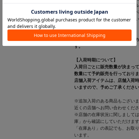
ソックスとのレイヤードスタイ
合成皮革を使用しているため、
ねなくスタイリングをお楽しみ
【カラー表記について】
システム上の都合により、一部
す。
【入荷時期について】
入荷日ごとに販売数量が決まっ
数量にて予約販売を行っており
店舗入荷アイテムは、店舗入荷
いますので、予めご了承くださ
※追加入荷のある商品もござい
近くの店舗へお問い合わせくだ
※店舗の在庫状況に関しまして
庫」から確認にしていただけま
「在庫あり」の表記でも、お取
います。