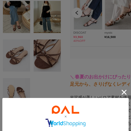
春夏のお出かけにぴったり
＼
足元から、さりげなくレディ
光沢感が美しいベロア素材を使
いも一気にクラスアップさせて
リボンもベロア素材にしたこと
い一足に仕上がりました。台形
普段ヒールをあまり履かない方
素足でさらりと履くのはもちろ