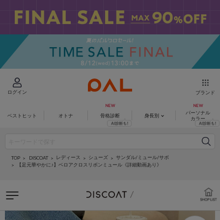
ログイン
ブランド
パーソナル
ベストヒット
オトナ
骨格診断
身長別
カラー
レディース
シューズ
サンダル/ミュール/サボ
DISCOAT
TOP
【足元華やかに♪】ベロアクロスリボンミュール《詳細動画あり》