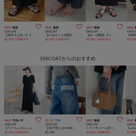



SALE
動画
SALE
動画
SALE
動画
SALE
DISCOAT
DISCOAT
DISCOAT
DISCO
【毎年大人気！】クロスラインストラップサンダル《詳細動画あり》
【S~XLサイズ展開】クロスラインストラップサンダル
【M・L展開】チューブストラップサンダル
¥
2,970
(
50%OFF
)
¥
2,970
(
50%OFF
)
¥
3,960
(
40%OFF
)
¥
4,15
DISCOATからのおすすめ



SALE
手洗い可
再入荷
予約
SALE
動画
SALE
DISCOAT
DISCOAT
DISCOAT
DISCO
【ラクちん＆おしゃれ見え】リブピコレースヘンリーカット半袖ワンピース
【360°映える/WEB限定】ポケットレースワイドデニムパンツ
ミラーチャーム付ソフトミニボストンバッグ《詳細動画あり》
¥
2,970
(
50%OFF
)
¥
5,500
¥
3,465
(
50%OFF
)
¥
1,98