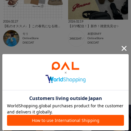
2026.02.27
2026.02.19
【私のオススメ♩】この春気になる雑貨LIST
【2/19配信！】新作！雑貨先見せ✨
モリ
本部STAFF
OnlineStore
OnlineStore
DISCOAT
DISCOAT
このアイテムを見た人は
こんなアイテムも見ています
シューズからのおすすめ