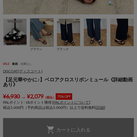
ブラウン
ブラック
SALE
動画
在庫なし
DISCOAT(ディスコート)
【足元華やかに♪】ベロアクロスリボンミュール《詳細動画
あり》
¥
6,930
→
¥
2,079
70％OFF
（税込）
PALポイント:
18
ポイント獲得 [
PALポイントについて
]
税込5,000円（予約商品は税込3,000円）以上で送料無料[
詳細
]