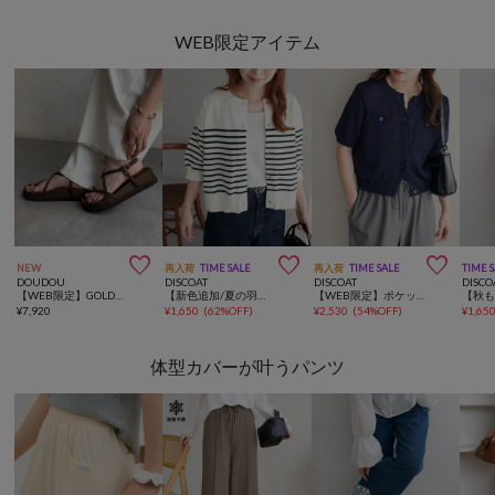
WEB限定アイテム



NEW
再入荷
TIME SALE
再入荷
TIME SALE
TIME 
DOUDOU
DISCOAT
DISCOAT
DISCO
【WEB限定】GOLDトングフラットクロスサンダル
【新色追加/夏の羽織に♪】ライトスポンディッシュ半袖カーディガン《WEB限定》
【WEB限定】ポケット付き半袖カーディガン
¥
7,920
¥
1,650
(
62%OFF
)
¥
2,530
(
54%OFF
)
¥
1,65
体型カバーが叶うパンツ