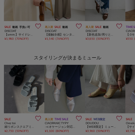



SALE
動画
手洗い可
再入荷
SALE
動画
再入荷
SALE
動画
TIME 
DISCOAT
DISCOAT
DISCOAT
CIAOP
【umm.】サイドレーススウェットワイドパンツ
【接触冷感】センタープレスカットワイドパンツ
【新色追加/周りと差がつく♪】ライトオンス裾レースデニムストレートパンツ
¥
1,980
(
70%OFF
)
¥
1,540
(
76%OFF
)
¥
3,850
(
50%OFF
)
¥
550
スタイリングが決まるミュール



SALE
再入荷
TIME SALE
SALE
WEB限定
SALE
Chez toi
CIAOPANIC TYPY
DOUDOU
Omeka
細リボンスクエアミュール
:≪オケージョン対応≫クロスデザインミュール
【WEB限定】ミュールサンダル
¥
2,750
(
50%OFF
)
¥
1,100
(
80%OFF
)
¥
3,960
(
50%OFF
)
¥
3,74