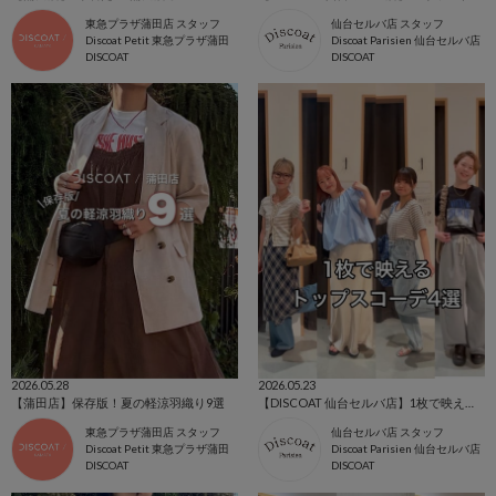
東急プラザ蒲田店 スタッフ
仙台セルバ店 スタッフ
Discoat Petit 東急プラザ蒲田
Discoat Parisien 仙台セルバ店
DISCOAT
DISCOAT
2026.05.28
2026.05.23
【蒲田店】保存版！夏の軽涼羽織り9選
【DISCOAT 仙台セルバ店】1枚で映えるトップスコーデ4選
東急プラザ蒲田店 スタッフ
仙台セルバ店 スタッフ
Discoat Petit 東急プラザ蒲田
Discoat Parisien 仙台セルバ店
DISCOAT
DISCOAT