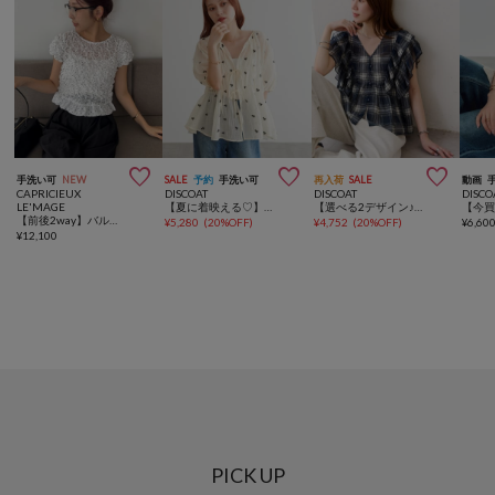



手洗い可
NEW
SALE
予約
手洗い可
再入荷
SALE
動画
CAPRICIEUX
DISCOAT
DISCOAT
DISCO
LE'MAGE
【夏に着映える♡】花柄刺繍ブラウス
【選べる2デザイン♪】柄アソートノースリフリルブラウス
【前後2way】バルーンドットシャーリングブラウス
¥
5,280
(
20%OFF
)
¥
4,752
(
20%OFF
)
¥
6,60
¥
12,100
PICK UP