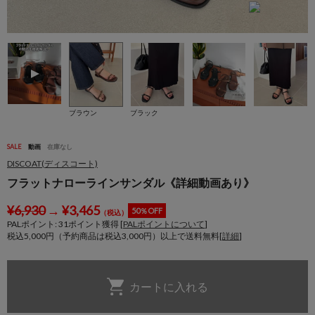
ブラウン
ブラック
SALE
動画
在庫なし
DISCOAT(ディスコート)
フラットナローラインサンダル《詳細動画あり》
¥
6,930
→
¥
3,465
50％OFF
（税込）
PALポイント:
31
ポイント獲得 [
PALポイントについて
]
税込5,000円（予約商品は税込3,000円）以上で送料無料[
詳細
]