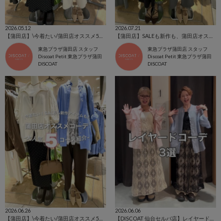
2026.05.12
2026.07.21
【蒲田店】\今着たい/蒲田店オススメ5コーデ紹介
【蒲田店】SALEも新作も、蒲田店オススメ5コーデ紹介
東急プラザ蒲田店 スタッフ
東急プラザ蒲田店 スタッフ
Discoat Petit 東急プラザ蒲田
Discoat Petit 東急プラザ蒲田
DISCOAT
DISCOAT
2026.06.26
2026.06.06
【蒲田店】\今着たい/蒲田店オススメ5コーデ紹介
【DISCOAT 仙台セルバ店】レイヤードコーデ3選