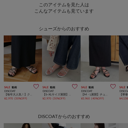
このアイテムを見た人は
こんなアイテムも見ています
シューズからのおすすめ



SALE
動画
SALE
動画
SALE
動画
SALE
DISCOAT
DISCOAT
DISCOAT
DISCO
【毎年大人気！】クロスラインストラップサンダル《詳細動画あり》
【S~XLサイズ展開】クロスラインストラップサンダル
【M・L展開】チューブストラップサンダル
¥
2,970
(
50%OFF
)
¥
2,970
(
50%OFF
)
¥
3,960
(
40%OFF
)
¥
4,15
DISCOATからのおすすめ