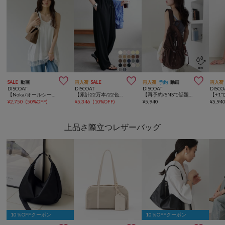



SALE
動画
再入荷
SALE
再入荷
予約
動画
再入荷
DISCOAT
DISCOAT
DISCOAT
DISCO
【Noka/オールシーズン◎】レース使いキャミチュニック
【累計22万本/22色展開/7サイズ】－3kg見え！とろみイージーパンツ≪メンズサイズあり≫
【再予約/SNSで話題！/撥水/軽量】シアーリップバックパック
¥
2,750
(
50%OFF
)
¥
5,346
(
10%OFF
)
¥
5,940
¥
5,94
上品さ際立つレザーバッグ
10％OFFクーポン
10％OFFクーポン