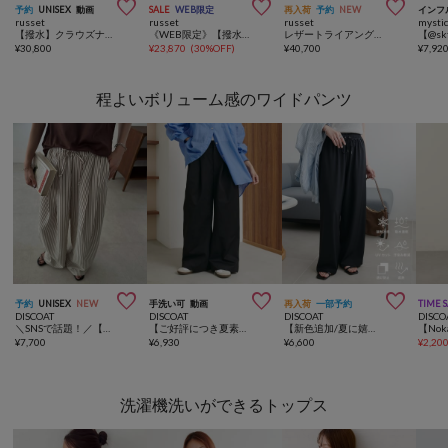



予約
UNISEX
動画
SALE
WEB限定
再入荷
予約
NEW
インフ
russet
russet
russet
mysti
【撥水】クラウズナイロンラウンドビッグショルダーバッグ
《WEB限定》【撥水】コーデュラナイロンワイドミニボストンバッグ
レザートライアングル2WAYショルダーバッグ
¥
30,800
¥
23,870
(
30%OFF
)
¥
40,700
¥
7,92
程よいボリューム感のワイドパンツ



予約
UNISEX
NEW
手洗い可
動画
再入荷
一部予約
TIME 
DISCOAT
DISCOAT
DISCOAT
DISCO
＼SNSで話題！／【Enlude/夏も快適♪】アソートパターンイージーパンツ《ユニセックス》
【ご好評につき夏素材が登場♪】ライト2タックワイドチノパンツ
【新色追加/夏に嬉しい6機能/6サイズ展開】ー3kg見え!多機能とろみイージーパンツ
¥
7,700
¥
6,930
¥
6,600
¥
2,20
洗濯機洗いができるトップス