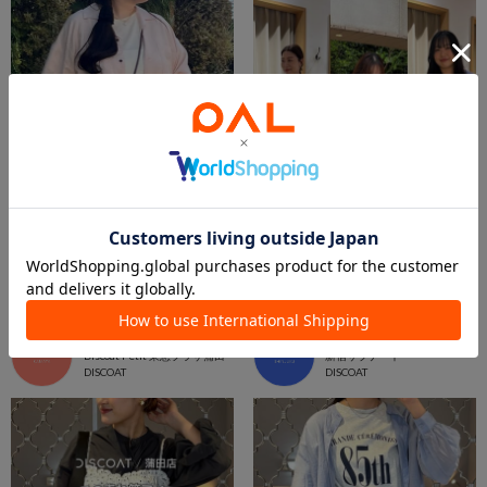
2026.05.19
2026.05.07
【蒲田店】大人気カラーコーデ7選♡
【新宿店】★☆人気のTシャツ3選☆★
東急プラザ蒲田店 スタッフ
新宿サブナード店 スタッフ
Discoat Petit 東急プラザ蒲田
新宿サブナード
DISCOAT
DISCOAT