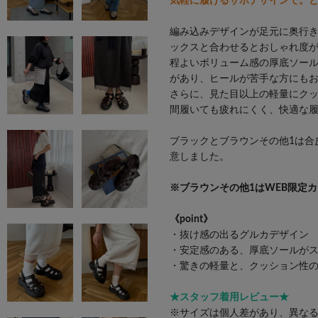
気軽に履けるサボデザインで。
編み込みデザインが足元に奥行
ックスと合わせるとおしゃれ度
程よいボリューム感の厚底ソー
があり、ヒールが苦手な方にもお
さらに、見た目以上の軽量にク
間履いても疲れにくく、快適な
ブラックとブラウンその他1は合
意しました。
※ブラウンその他1はWEB限定
《point》
・抜け感の出るグルカデザイン
・安定感のある、厚底ソールが
・驚きの軽量と、クッション性の
★スタッフ着用レビュー★
※サイズは個人差があり、異な