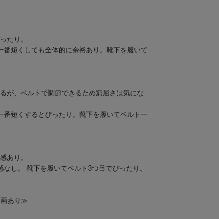
ぴったり。
一番短くしても全体的に余裕あり。靴下を履いて
あるが、ベルトで調節できるため窮屈さは気にな
一番短くするとぴったり。靴下を履いてベルト一
屈感あり。
感なし。 靴下を履いてベルト3つ目でぴったり。
動画あり≫