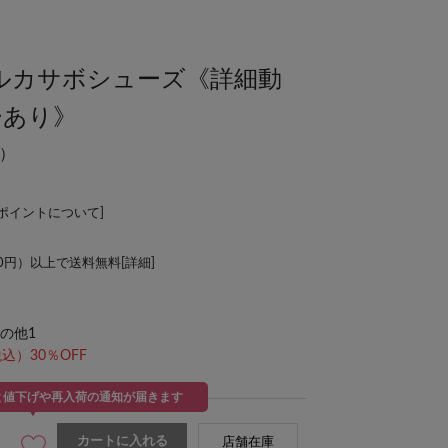
グルカサボシューズ《詳細動
ーあり》
）
Lポイントについて
]
00円）以上で送料無料[
詳細
]
の他1
込）30％OFF
と値下げや再入荷の通知が届きます
カートに入れる
店舗在庫