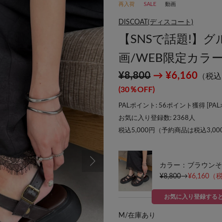
再入荷
SALE
動画
DISCOAT(ディスコート)
【SNSで話題!】
画/WEB限定カラ
¥8,800
→ ¥6,160
（税込
(30％OFF)
PALポイント: 56ポイント獲得 [
PA
お気に入り登録数:
2368
人
税込5,000円（予約商品は税込3,0
カラー：ブラウンそ
¥8,800
→
¥6,160
（税
お気に入り登録する
M/
在庫あり