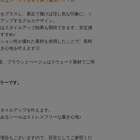
どんなシーンでも寄
り添う優秀アイテム
きをプラスし、素足で履けば涼し気な印象に、ソ
がアップするグルカデザイン。
ルはスタイルアップ効果も期待できます。安定感
すすめ♪
ッション性が優れた素材を使用したことで、長時
履き心地を叶えます◎
皮、ブラウンとベージュはスウェード素材でご用
カラーです。
スタイルアップを叶えます。
あるソールはストレスフリーな履き心地♪
る場合もございますので、目安としてご参照くだ