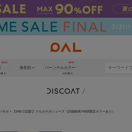
断
身長別
パーソナル
カラー
/サボ
>
【SNSで話題!】グルカサボシューズ《詳細動画/WEB限定カラーあり》