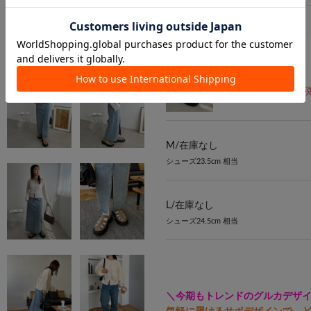
カラー：ベージュ
¥8,800
→
¥6,160
（税
M/
在庫なし
シューズ23.5cm 相当
L/
在庫なし
シューズ24.5cm 相当
＼今期もトレンドのグルカデザ