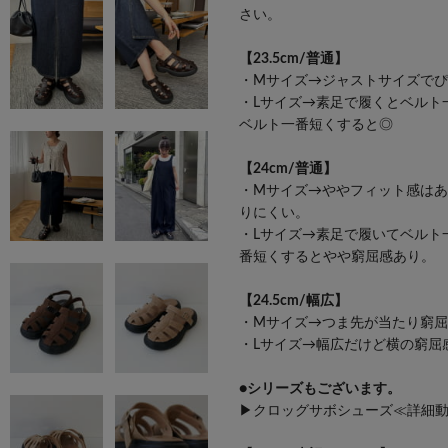
さい。
【23.5cm/普通】
・Mサイズ→ジャストサイズで
・Lサイズ→素足で履くとベルト
ベルト一番短くすると◎
【24cm/普通】
・Mサイズ→ややフィット感は
りにくい。
・Lサイズ→素足で履いてベルト
番短くするとやや窮屈感あり。
【24.5cm/幅広】
・Mサイズ→つま先が当たり窮
・Lサイズ→幅広だけど横の窮屈
●シリーズもございます。
▶クロッグサボシューズ≪詳細