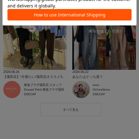
2026.06.26
2026.06.22
【蒲田店】\今着たい/蒲田店オススメ5コーデ紹介
あなたはどっち派？
東急プラザ蒲田店 スタッフ
anco
Discoat Petit 東急プラザ蒲田
OnlineStore
DISCOAT
DISCOAT