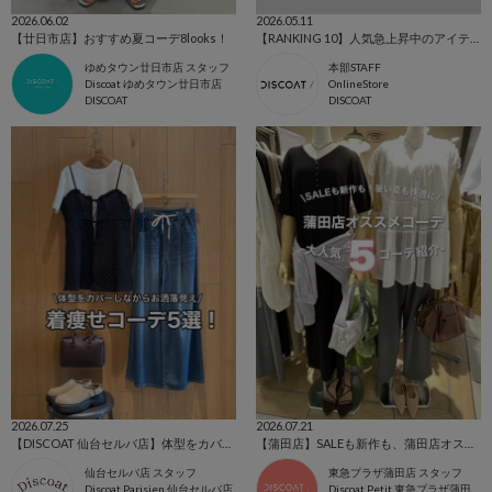
2026.06.02
2026.05.11
【廿日市店】おすすめ夏コーデ8looks！
【RANKING 10】人気急上昇中のアイテムをCHECK！
ゆめタウン廿日市店 スタッフ
本部STAFF
Discoat ゆめタウン廿日市店
OnlineStore
DISCOAT
DISCOAT
2026.07.25
2026.07.21
【DISCOAT 仙台セルバ店】体型をカバーしながらお洒落見えする着痩せコーデ5選のご紹介！
【蒲田店】SALEも新作も、蒲田店オススメ5コーデ紹介
仙台セルバ店 スタッフ
東急プラザ蒲田店 スタッフ
Discoat Parisien 仙台セルバ店
Discoat Petit 東急プラザ蒲田