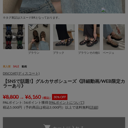
※タグ表記はスエードBRとなっております。
ブラウン
ブラック
ブラウンその他1
ベージュ
再入荷
SALE
動画
DISCOAT(ディスコート)
【SNSで話題!】グルカサボシューズ《詳細動画/WEB限定カ
ラーあり》
¥
8,800
→
¥
6,160
30％OFF
（税込）
PALポイント:
56
ポイント獲得 [
PALポイントについて
]
税込5,000円（予約商品は税込3,000円）以上で送料無料[
詳細
]