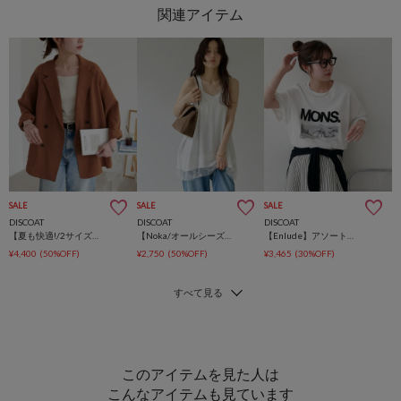
SALE
SALE
SALE
DISCOAT
DISCOAT
DISCOAT
【夏も快適!/2サイズ展開/ユニセックス】テックリネンビッグシャツジャケット《WEB限定カラーあり》
【Noka/オールシーズン◎】レース使いキャミチュニック
【Enlude】アソートフォトビッグTシャツ《ユニセックス》
¥4,400
(50%OFF)
¥2,750
(50%OFF)
¥3,465
(30%OFF)
このアイテムを見た人は
こんなアイテムも見ています