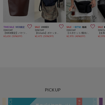



TIME SALE
WEB限定
SALE
UNISEX
SALE
一部予約
動画
SALE
DISCOAT
DISCOAT
DISCOAT
DISCO
【WEB限定】バケツミニショルダーバッグ
【Enlude】ポケッタブルナイロンショルダーバック《ユニセックス》
【４ポケット/撥水/軽量】ユーティリティーパフィーボディバッグ
¥
1,650
(
50%OFF
)
¥
2,475
(
50%OFF
)
¥
2,970
(
40%OFF
)
¥
2,97
PICK UP