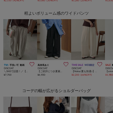
¥
2,530
(
42%OFF
)
¥
3,080
(
30%OFF
)
¥
5,280
(
20%OFF
)
¥
1,65
程よいボリューム感のワイドパンツ



予約
手洗い可
動画
高身長あり
TIME SALE
WEB限定
SALE
DISCOAT
DISCOAT
DISCOAT
DISCO
＼SNSで話題！／【Enlude/夏も快適♪】アソートパターンイージーパンツ《ユニセックス》
【ご好評につき夏素材が登場♪】ライト2タックワイドチノパンツ
【Noka/夏も快適♪】ヨウリュウワイドパンツ《WEB限定》
¥
7,700
¥
6,930
¥
2,200
(
66%OFF
)
¥
1,98
コーデの幅が広がるショルダーバッグ