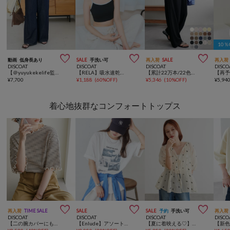
10



動画
低身長あり
SALE
手洗い可
再入荷
SALE
再入荷
DISCOAT
DISCOAT
DISCOAT
DISCO
【＠yuyukekelife監修/理想を叶える♡】欲張りライトオンスデニムワイドパンツ
【RELA】吸水速乾ワイヤレスブラ
【累計22万本/22色展開/7サイズ】－3kg見え！とろみイージーパンツ≪メンズサイズあり≫
¥
7,700
¥
1,188
(
60%OFF
)
¥
5,346
(
10%OFF
)
¥
5,94
着心地抜群なコンフォートトップス



再入荷
TIME SALE
SALE
SALE
予約
手洗い可
再入荷
DISCOAT
DISCOAT
DISCOAT
DISCO
【二の腕カバーにも◎／22色展開】リブメローフレア5分袖≪WEB限定≫
【Enlude】アソートアニマルボックスフォトTシャツ
【夏に着映える♡】花柄刺繍ブラウス