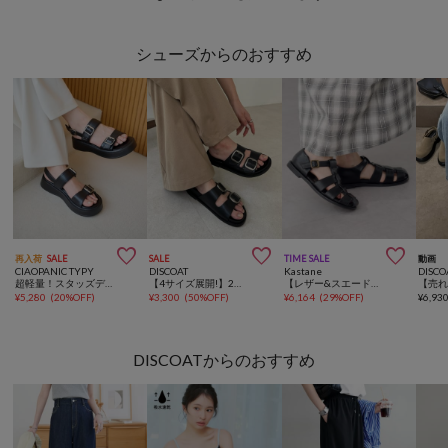
シューズからのおすすめ



再入荷
SALE
SALE
TIME SALE
動画
CIAOPANIC TYPY
DISCOAT
Kastane
DISCO
超軽量！スタッズデザイン厚底ベルトデザインサンダル
【4サイズ展開!】2ベルトフットベットサンダル《ユニセックス》
【レザー&スエード】グルカサンダル
¥
5,280
(
20%OFF
)
¥
3,300
(
50%OFF
)
¥
6,164
(
29%OFF
)
¥
6,93
DISCOATからのおすすめ