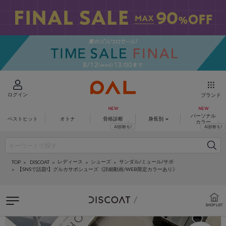
ログイン
ブランド
パーソナル
ベストヒット
オトナ
骨格診断
身長別
カラー
レディース
シューズ
サンダル/ミュール/サボ
DISCOAT
TOP
【SNSで話題!】グルカサボシューズ《詳細動画/WEB限定カラーあり》